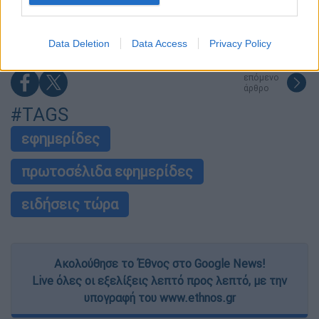
Ρώσοι διαλύουν τα iPhone τους στο TikTok
για να... γίνουν πιο άνδρες
I want to allow Google to enable storage
related to security, including authentication
Data Deletion
Data Access
Privacy Policy
functionality and fraud prevention, and other
user protection.
επόμενο
άρθρο
#TAGS
εφημερίδες
πρωτοσέλιδα εφημερίδες
ειδήσεις τώρα
Ακολούθησε το Έθνος στο Google News!
Live όλες οι εξελίξεις λεπτό προς λεπτό, με την
υπογραφή του www.ethnos.gr