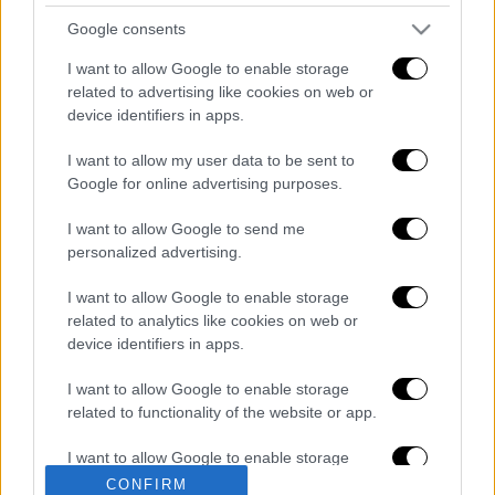
Google consents
I want to allow Google to enable storage
καταχώρηση
related to advertising like cookies on web or
device identifiers in apps.
I want to allow my user data to be sent to
Διαβάστε ακόμη
Google for online advertising purposes.
Εκτελέσεις, συλλήψεις και νέοι
I want to allow Google to send me
περιορισμοί: Το Ιράν σκληραίνει τη γραμμή
στο εσωτερικό εν μέσω πολέμου
personalized advertising.
I want to allow Google to enable storage
Η πρώτη δήλωση της οικογένειας της
38χρονης Βρετανίδας που δολοφονήθηκε
related to analytics like cookies on web or
στην Κυψέλη
device identifiers in apps.
I want to allow Google to enable storage
Ντύθηκε «Χάρος», ανέβηκε στην οροφή
νοσοκομείου και κοιτούσε επίμονα τους
related to functionality of the website or app.
ασθενείς
I want to allow Google to enable storage
related to personalization.
«Όχι γκέι 17 Pro, αλλά σπασμένο 11άρι»:
CONFIRM