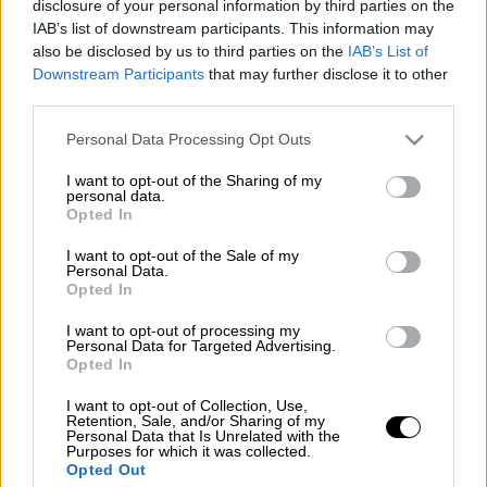
disclosure of your personal information by third parties on the
Προσθέστε το ΕΘΝΟΣ στη Google
IAB’s list of downstream participants. This information may
also be disclosed by us to third parties on the
IAB’s List of
Διαβάστε εδώ τα πρωτοσέλιδα
Downstream Participants
that may further disclose it to other
των
third parties.
εφημερίδων
.
Please note that this website/app uses one or more Google
Personal Data Processing Opt Outs
Διαβάστε εδώ τα πρωτοσέλιδα
services and may gather and store information including but
των
πολιτικών εφημερίδων
.
not limited to your visit or usage behaviour. You may click to
I want to opt-out of the Sharing of my
personal data.
Διαβάστε εδώ τα πρωτοσέλιδα
grant or deny consent to Google and its third-party tags to
Opted In
use your data for below specified purposes in below Google
των
αθλητικών εφημερίδω
ν
consent section.
I want to opt-out of the Sale of my
Personal Data.
Opted In
Τα σχολιά σας δημοσιεύονται άμεσα με δική σας ευθύνη. Το
I want to opt-out of processing my
ΕΘΝΟΣ θα παρεμβαίνει και τα προσβλητικά σχόλια θα
Personal Data for Targeted Advertising.
διαγράφονται
Opted In
I want to opt-out of Collection, Use,
Retention, Sale, and/or Sharing of my
Personal Data that Is Unrelated with the
Purposes for which it was collected.
Opted Out