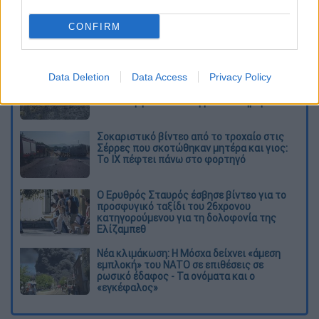
καταχώρηση
CONFIRM
Διαβάστε ακόμη
Data Deletion
Data Access
Privacy Policy
Βοιωτία: Κλείνει το αιολικό πάρκο από
όπου ξεκίνησε η φωτιά - Στο στόχαστρο
όλα τα έργα του συλληφθέντα δημάρχου
Σοκαριστικό βίντεο από το τροχαίο στις
Σέρρες που σκοτώθηκαν μητέρα και γιος:
Το ΙΧ πέφτει πάνω στο φορτηγό
Ο Ερυθρός Σταυρός έσβησε βίντεο για το
προσφυγικό ταξίδι του 26χρονου
κατηγορούμενου για τη δολοφονία της
Ελίζαμπεθ
Νέα κλιμάκωση: Η Μόσχα δείχνει «άμεση
εμπλοκή» του ΝΑΤΟ σε επιθέσεις σε
ρωσικό έδαφος - Τα ονόματα και ο
«εγκέφαλος»