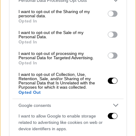
Personal Data Processing Opt Outs
Πειραιά και προκάλεσε υλικές ζημιές
services and may gather and store information including but
not limited to your visit or usage behaviour. You may click to
I want to opt-out of the Sharing of my
personal data.
grant or deny consent to Google and its third-party tags to
Opted In
use your data for below specified purposes in below Google
consent section.
Συγκεκριμένα, σε βάρος των τριών
I want to opt-out of the Sale of my
Personal Data.
κατηγορούμενων ασκήθηκε από την
Opted In
Εισαγγελία Πρωτοδικών ποινική δίωξη για
I want to opt-out of processing my
απόπειρα ανθρωποκτονίας
,
οπλοφορία
,
Personal Data for Targeted Advertising.
οπλοχρησία
,
κατοχή πυρομαχικών
και
Opted In
παράνομη είσοδο και παραμονή στη χώρα
.
I want to opt-out of Collection, Use,
Retention, Sale, and/or Sharing of my
Personal Data that Is Unrelated with the
Η υπόθεση ανατέθηκε σε ανακριτή ενώπιον
Purposes for which it was collected.
του οποίου θα οδηγηθούν οι κατηγορούμενοι
Opted Out
για τις απολογίες τους. Σύμφωνα με τα
Google consents
στοιχεία των διωκτικών αρχών,
οι τρεις
δράστες άνοιξαν πυρ εναντίον διερχόμενου
I want to allow Google to enable storage
related to advertising like cookies on web or
αυτοκινήτου έξω από σούπερ μάρκετ στη
device identifiers in apps.
λεωφόρο Μαραθώνος και στη συνέχεια