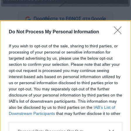
Προσθέστε το ΕΘΝΟΣ στη Google
Do Not Process My Personal Information
Σοβαρές κατηγορίες για αδικήματα σε βαθμό
κακουργήματος
και
πλημμελήματος
If you wish to opt-out of the sale, sharing to third parties, or
αντιμετωπίζουν οι
τρεις Τούρκοι
υπήκοοι
processing of your personal or sensitive information for
που συνελήφθησαν χθες 15/03 από τη
targeted advertising by us, please use the below opt-out
Διεύθυνση Αντιμετώπισης Οργανωμένου
section to confirm your selection. Please note that after your
opt-out request is processed you may continue seeing
Εγκλήματος
, σχετικά με περιστατικό
interest-based ads based on personal information utilized by
πυροβολισμών στις 03/03 στη
Νέα Μάκρη.
us or personal information disclosed to third parties prior to
your opt-out. You may separately opt-out of the further
disclosure of your personal information by third parties on the
ΔΙΑΒΑΣΤΕ ΕΠΙΣΗΣ
IAB’s list of downstream participants. This information may
also be disclosed by us to third parties on the
IAB’s List of
Ελλάδα
|
16.03.2026 15:28
Downstream Participants
that may further disclose it to other
Μεθυσμένος οδηγός πήρε σβάρνα
third parties.
τρία σταθμευμένα οχήματα στον
Please note that this website/app uses one or more Google