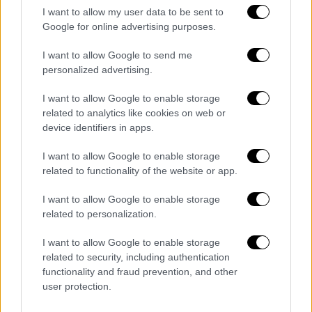
τράπηκαν σε φυγή
.
I want to allow my user data to be sent to
Google for online advertising purposes.
Στο σημείο είχαν εντοπιστεί επτά κάλυκες
ενώ το όχημα που είχε δεχθεί τις σφαίρες
I want to allow Google to send me
personalized advertising.
εντοπίστηκε εγκαταλελειμμένο στον
Διόνυσο
.
I want to allow Google to enable storage
related to analytics like cookies on web or
device identifiers in apps.
Τα σχολιά σας δημοσιεύονται άμεσα με δική σας ευθύνη. Το
I want to allow Google to enable storage
ΕΘΝΟΣ θα παρεμβαίνει και τα προσβλητικά σχόλια θα
related to functionality of the website or app.
διαγράφονται
I want to allow Google to enable storage
related to personalization.
I want to allow Google to enable storage
related to security, including authentication
functionality and fraud prevention, and other
user protection.