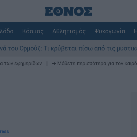
λάδα
Κόσμος
Αθλητισμός
Ψυχαγωγία
F
μούζ: Τι κρύβεται πίσω από τις μυστικές διαπρα
δα των εφημερίδων
|
➔ Μάθετε περισσότερα για τον καιρό
Press