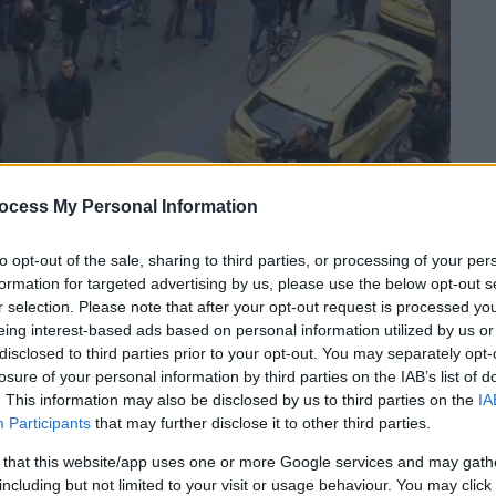
hot from Orange Press)
ocess My Personal Information
to opt-out of the sale, sharing to third parties, or processing of your per
 το ΕΘΝΟΣ στη Google
formation for targeted advertising by us, please use the below opt-out s
r selection. Please note that after your opt-out request is processed y
στιγμή η
απεργιακή κινητοποίηση
των
eing interest-based ads based on personal information utilized by us or
disclosed to third parties prior to your opt-out. You may separately opt-
και συγκεκριμένα, στις
11:00
,
losure of your personal information by third parties on the IAB’s list of
ΑΤΑ
στην οδό Μάρνη και από στιγμή σε
. This information may also be disclosed by us to third parties on the
IA
ρεία διαμαρτυρίας προς τη
Βουλή
, σύμφωνα
Participants
that may further disclose it to other third parties.
 that this website/app uses one or more Google services and may gath
including but not limited to your visit or usage behaviour. You may click 
ο νομοσχέδιο του Υπουργείου Υποδομών