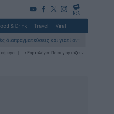
ood & Drink
Travel
Viral
γματεύσεις και γιατί αντιδρούν οι ΗΠΑ
Κυ
 σήμερα
|
➔ Εορτολόγιο: Ποιοι γιορτάζουν