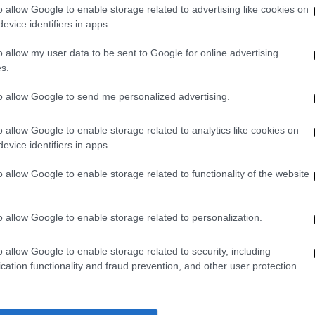
την έντονη δυσπιστία τους για την
o allow Google to enable storage related to advertising like cookies on
 QR code, θεωρώντας την εργαλείο
evice identifiers in apps.
o allow my user data to be sent to Google for online advertising
s.
ονίζει το ΣΑΤΑ, υπογραμμίζοντας ότι ο
πιβίωση του κλάδου και την ισότιμη
to allow Google to send me personalized advertising.
ιήσεις θα συνεχιστούν όσο διαρκεί η
όδια επιτροπή της Βουλής.
o allow Google to enable storage related to analytics like cookies on
evice identifiers in apps.
 Press
o allow Google to enable storage related to functionality of the website
o allow Google to enable storage related to personalization.
o allow Google to enable storage related to security, including
cation functionality and fraud prevention, and other user protection.