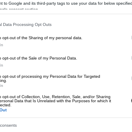
 to Google and its third-party tags to use your data for below specifi
 ρυθμίσεις του κ. Κυρανάκη ως
ogle consent section.
ιαμαρτυριών βρίσκεται το
άρθρο 52
, το
υς, μετατοπίζει το μεταφορικό έργο προς
l Data Processing Opt Outs
 οδηγό, καταργώντας την υποχρέωση
ας τους χρόνους προκράτησης.
o opt-out of the Sharing of my personal data.
In
o opt-out of the Sale of my Personal Data.
In
 τα ταξί από σήμερα σε όλη την
to opt-out of processing my Personal Data for Targeted
ing.
In
o opt-out of Collection, Use, Retention, Sale, and/or Sharing
ersonal Data that Is Unrelated with the Purposes for which it
lected.
Out
εκφοβισμό», καταγγέλλοντας τις διατάξεις
μη και για απλά αδικήματα (όπως μια
consents
αση στην ηλεκτροκίνηση μόνο για Αθήνα και