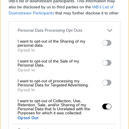
αιγοπρόβατα
. Πώς γινόταν η Κρήτη να έχει
IAB’s list of downstream participants. This information may
also be disclosed by us to third parties on the
IAB’s List of
τόσα ζώα; Δεν υπάρχει περίπτωση να μην
Downstream Participants
that may further disclose it to other
ήξερε κάθε υπουργός ότι υπήρχαν τόσα
third parties.
πολλά αιγοπρόβατα», σχολίασε ο πρώην
Please note that this website/app uses one or more Google
πρόεδρος του ΟΠΕΚΕΠΕ κ. Σημανδρακος,
Personal Data Processing Opt Outs
services and may gather and store information including but
προσθέτοντας και άλλα απολογιστικά
not limited to your visit or usage behaviour. You may click to
I want to opt-out of the Sharing of my
στοιχεία που δείχνουν το πάρτι στον
personal data.
grant or deny consent to Google and its third-party tags to
Opted In
ΟΠΕΚΕΠΕ τα προηγούμενα χρόνια.
use your data for below specified purposes in below Google
consent section.
I want to opt-out of the Sale of my
Personal Data.
Παραδίδοντας τα σχετικά έγγραφα στο
Opted In
δικαστήριο, ο μάρτυρας είπε ότι το 2017, η
I want to opt-out of processing my
περιφέρεια Ηπείρου λάμβανε
8 εκατομμύρια
Personal Data for Targeted Advertising.
Opted In
ευρώ
σε επιδοτήσεις και η Κρήτη
6,8
εκατομμύρια
αντίστοιχα. Το 2020, η Ήπειρος
I want to opt-out of Collection, Use,
Retention, Sale, and/or Sharing of my
παίρνει μόλις
1,9 εκατομμύρια ευρώ
σε
Personal Data that Is Unrelated with the
ενισχύσεις και η Κρήτη εκτινάσσεται στα 30
Purposes for which it was collected.
Opted Out
εκατομμύρια ευρώ, δηλαδή πέντε φορές
πάνω, σε σύγκριση με την προηγούμενη