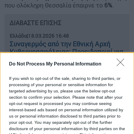
που ολόκληρη Θεσσαλία έπαιρνε το
6%
.
ΔΙΑΒΑΣΤΕ ΕΠΙΣΗΣ
Ελλάδα
|
18.03.2026 16:48
Συναγερμός από την Εθνική Αρχή
Κυβερνοασφάλειας: Προειδοποιεί για
ιρανικές κυβερνοεπιθέσεις στην
Do Not Process My Personal Information
Ελλάδα
If you wish to opt-out of the sale, sharing to third parties, or
processing of your personal or sensitive information for
targeted advertising by us, please use the below opt-out
«Μετά το 2018- 2019 αυξήθηκαν πολύ τα ζώα
section to confirm your selection. Please note that after your
στη Κρήτη. Αυξήθηκαν τόσο πολύ που έγιναν
opt-out request is processed you may continue seeing
interest-based ads based on personal information utilized by
πιο πολλά από τις μύγες! Ολόκληρη
η
us or personal information disclosed to third parties prior to
Θεσσαλία είχε 1,5 εκατομμύρια αιγοπρόβατα
your opt-out. You may separately opt-out of the further
και
η Κρήτη είχε 7,5 εκατομμύρια
disclosure of your personal information by third parties on the