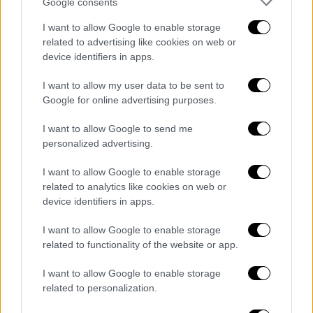
Google consents
τριετία.
I want to allow Google to enable storage
related to advertising like cookies on web or
«Η πολιτική εξάρτηση του ΟΠΕΚΕΠΕ»
device identifiers in apps.
Ο πρώην πρόεδρος του Οργανισμού από τον
I want to allow my user data to be sent to
Ιούλιο 2022 έως τον Δεκέμβριο 2023,
Google for online advertising purposes.
εντόπισε τη μεγαλύτερη
παθογένεια
στον
I want to allow Google to send me
ΟΠΕΚΕΠΕ στην
πολιτική εξάρτηση
με το
personalized advertising.
υπουργείο Αγροτικής Ανάπτυξης
.
I want to allow Google to enable storage
«Η πολιτική εξάρτηση του ΟΠΕΚΕΠΕ από το
related to analytics like cookies on web or
υπουργείο ήταν κάτι παραπάνω από
device identifiers in apps.
εποπτεία. Εφόσον ο υπουργός ορίζει
I want to allow Google to enable storage
εκπρόσωπο του στο ΔΣ του ΟΠΕΚΕΠΕ,
related to functionality of the website or app.
σημαίνει ότι έχει
παρέμβαση
», σχολίασε
δηκτικά ο μάρτυρας.
I want to allow Google to enable storage
related to personalization.
Τέλος, ο κ. Σημανδράκος ρωτήθηκε για το