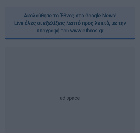
Ακολούθησε το Έθνος στο Google News!
Live όλες οι εξελίξεις λεπτό προς λεπτό, με την
υπογραφή του www.ethnos.gr