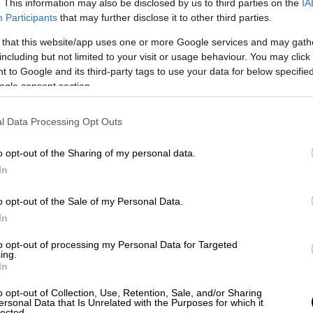
. This information may also be disclosed by us to third parties on the
IA
video
Participants
that may further disclose it to other third parties.
 that this website/app uses one or more Google services and may gath
including but not limited to your visit or usage behaviour. You may click 
 to Google and its third-party tags to use your data for below specifi
ogle consent section.
l Data Processing Opt Outs
o opt-out of the Sharing of my personal data.
In
 Προϊόντων - alto.gov.gr
o opt-out of the Sale of my Personal Data.
In
υ αποτελεί το
Ψηφιακό Μητρώο Ελέγχου
ν μη καπνικών προϊόντων (alto.gov.gr)
. Στο
to opt-out of processing my Personal Data for Targeted
ing.
α τα φυσικά και νομικά πρόσωπα που
In
σημεία πώλησης σε όλη τη χώρα.
Για πρώτη
o opt-out of Collection, Use, Retention, Sale, and/or Sharing
αρτογράφηση της αγοράς
, ο στοχευμένος
ersonal Data that Is Unrelated with the Purposes for which it
lected.