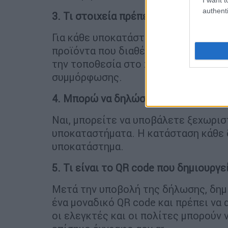
authenti
3. Τι στοιχεία πρέπει να δηλώσω για
Για κάθε υποκατάστημα πρέπει να δη
προϊόντα που διαθέτετε (καπνός, αλκ
την τοποθεσία στο χάρτη, καθώς κα
συμμόρφωσης.
4. Μπορώ να δηλώσω περισσότερα α
Ναι, μπορείτε να υποβάλετε ξεχωρι
υποκαταστήματα. Η κατάσταση κάθε 
υποκατάστημα.
5. Τι είναι το QR code που δημιουργε
Μετά την υποβολή της δήλωσης, δημι
ένα μοναδικό QR code και πρέπει να
οι ελεγκτές και οι πολίτες μπορούν 