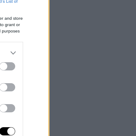
B’s List of
er and store
to grant or
ed purposes