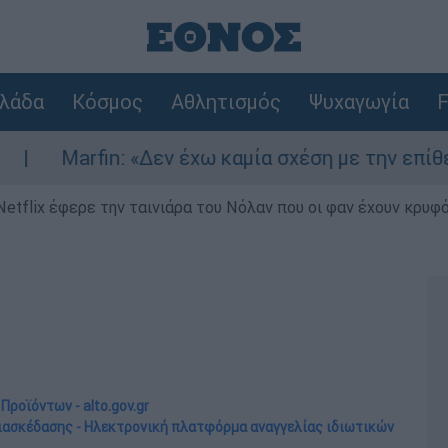
λάδα
Κόσμος
Αθλητισμός
Ψυχαγωγία
F
n: «Δεν έχω καμία σχέση με την επίθεση» λέει η
Netflix έφερε την ταινιάρα του Νόλαν που οι φαν έχουν κρυφό
ροϊόντων - alto.gov.gr
 διασκέδασης - Ηλεκτρονική πλατφόρμα αναγγελίας ιδιωτικών