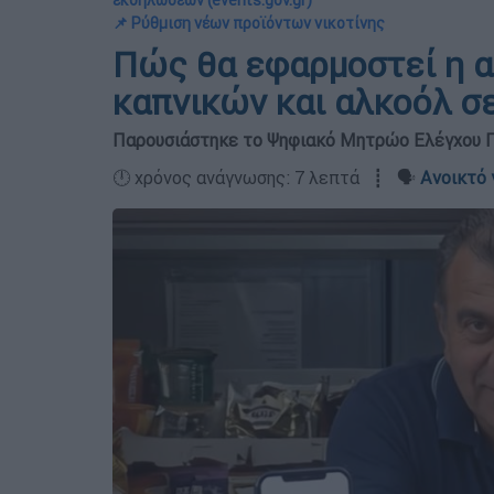
εκδηλώσεων (events.gov.gr)
📌 Ρύθμιση νέων προϊόντων νικοτίνης
Πώς θα εφαρμοστεί η 
καπνικών και αλκοόλ σ
Παρουσιάστηκε το Ψηφιακό Μητρώο Ελέγχου Πρ
🕛 χρόνος ανάγνωσης: 7 λεπτά ┋ 🗣️
Ανοικτό 