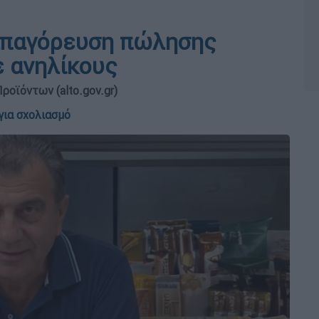
απαγόρευση πώλησης
ε ανηλίκους
οϊόντων (alto.gov.gr)
για σχολιασμό