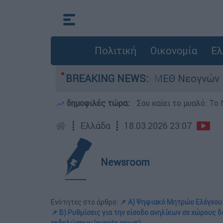
Πολιτική
Οικονομία
Ελ
ν - Νοσηλευόταν στη ΜΕΘ Νεογνών
BREAKING NEWS:
Marfi
δημοφιλές τώρα:
Σου καίει το μυαλό: Το 
┋
Ελλάδα
┋
18.03.2026 23:07
Newsroom
Ενότητες στο άρθρο:
📌 Α) Ψηφιακό Μητρώο Ελέγχου Π
📌 Β) Ρυθμίσεις για την είσοδο ανηλίκων σε χώρους