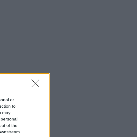
sonal or
ection to
ou may
 personal
out of the
 downstream