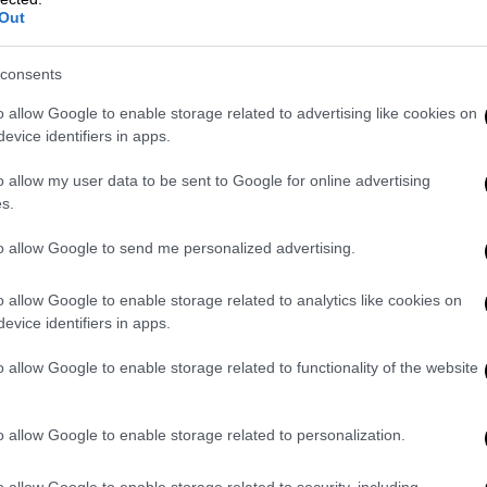
ξύ των αρμόδιων αρχών. Με την εγγραφή
Out
αφο που φέρει QR code. Με τον τρόπο
ιμότητας που διενεργούν οι αρμόδιες
consents
ιους ελέγχους υπάρχει η δυνατότητα τόσο
o allow Google to enable storage related to advertising like cookies on
ράφου, όσο και επιβεβαίωσης εγγραφής στο
evice identifiers in apps.
οϊόντα οφείλουν να εγγραφούν στο
o allow my user data to be sent to Google for online advertising
s.
στο Μητρώο;
to allow Google to send me personalized advertising.
μέσω του νόμιμου εκπροσώπου τους, που
ού, αλκοόλ και λοιπά μη καπνικά προϊόντα
o allow Google to enable storage related to analytics like cookies on
evice identifiers in apps.
τρώο.
o allow Google to enable storage related to functionality of the website
ώο;
ε τους κωδικούς TaxisΝet. Για ατομικές
o allow Google to enable storage related to personalization.
Μ πολιτών, ενώ για νομικά πρόσωπα το ΑΦΜ
o allow Google to enable storage related to security, including