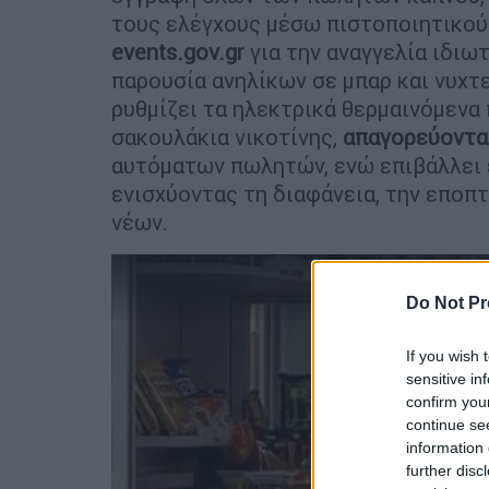
τους ελέγχους μέσω πιστοποιητικού
events.gov.gr
για την αναγγελία ιδιω
παρουσία ανηλίκων σε μπαρ και νυχτε
ρυθμίζει τα ηλεκτρικά θερμαινόμενα 
σακουλάκια νικοτίνης,
απαγορεύοντας
αυτόματων πωλητών, ενώ επιβάλλει 
ενισχύοντας τη διαφάνεια, την εποπτ
νέων.
Do Not Pr
If you wish 
sensitive in
confirm you
continue se
information 
further disc