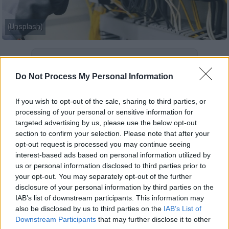
(Unsplash)
Προσθέστε το ΕΘΝΟΣ στη Google
Do Not Process My Personal Information
Δήθεν ηλεκτρολόγοι
της
ΔΕΗ
προσέγγισαν
ηλικιωμένη
στη
Λαμία
σήμερα 18/03, με
If you wish to opt-out of the sale, sharing to third parties, or
processing of your personal or sensitive information for
σκοπό να την παραπλανίσουν και να
targeted advertising by us, please use the below opt-out
διαφύγουν με τα
κοσμήματά
της.
section to confirm your selection. Please note that after your
opt-out request is processed you may continue seeing
Συγκεκριμένα, το μεσημέρι της Τετάρτης,
interest-based ads based on personal information utilized by
δύο άτομα πλησίασαν μια ηλικιωμένη
us or personal information disclosed to third parties prior to
γυναίκα και, με την πρόφαση ότι υπήρχε
your opt-out. You may separately opt-out of the further
disclosure of your personal information by third parties on the
πρόβλημα διαρροής στην ηλεκτρική
IAB’s list of downstream participants. This information may
εγκατάσταση,
την έπεισαν να τους δώσει τα
also be disclosed by us to third parties on the
IAB’s List of
κοσμήματα
για να τα ασφαλίσουν.
Downstream Participants
that may further disclose it to other