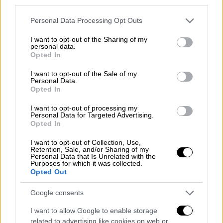
third parties.
ΔΙΑΒΑΣΤΕ ΕΠΙΣΗΣ
Please note that this website/app uses one or more Google
Personal Data Processing Opt Outs
services and may gather and store information including but
Ελλάδα
|
18.03.2026 21:38
not limited to your visit or usage behaviour. You may click to
I want to opt-out of the Sharing of my
personal data.
grant or deny consent to Google and its third-party tags to
«Καταφέραμε το ακατόρθωτο»:
Opted In
use your data for below specified purposes in below Google
Συγκινητικές στιγμές στο
consent section.
I want to opt-out of the Sale of my
«Ελευθέριος Βενιζέλος» με τον
Personal Data.
Opted In
επαναπατρισμό δεκάδων ζώων
I want to opt-out of processing my
Personal Data for Targeted Advertising.
Opted In
Ευτυχώς ωστόσο, τα παιδιά της ήταν κοντά
I want to opt-out of Collection, Use,
Retention, Sale, and/or Sharing of my
και αμέσως κατάλαβαν ότι στο σπίτι τους
Personal Data that Is Unrelated with the
Purposes for which it was collected.
είχαν μπει απατεώνες. Έπειτα τους
Opted Out
κυνήγησαν και, για να διαφύγουν,
οι δήθεν
ηλεκτρολόγοι πέταξαν πίσω τους τα
Google consents
κοσμήματα και έσπευσαν να εξαφανιστούν
.
I want to allow Google to enable storage
related to advertising like cookies on web or