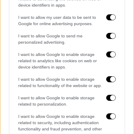
Σύμφωνα με το ρεπορτάζ του
lamiareport.gr
,
device identifiers in apps.
οι δράστες επιβιβάστηκαν σε ένα ασημί
Seat
Ibiza
- στο οποίο πιθανότατα τους περίμενε
I want to allow my user data to be sent to
Google for online advertising purposes.
και τρίτος συνεργός τους - και έφυγαν προς
Λαμία. Ειδοποιήθηκε το κέντρο της
I want to allow Google to send me
αστυνομίας
, που έδωσε αμέσως εντολή για
personalized advertising.
διενέργεια ελέγχων σε όλα τα πληρώματα
I want to allow Google to enable storage
που βρισκόντουσαν στο δρόμο, με αρνητικά
related to analytics like cookies on web or
αποτελέσματα τουλάχιστον για την ώρα.
device identifiers in apps.
I want to allow Google to enable storage
related to functionality of the website or app.
Τα σχολιά σας δημοσιεύονται άμεσα με δική σας ευθύνη. Το
ΕΘΝΟΣ θα παρεμβαίνει και τα προσβλητικά σχόλια θα
I want to allow Google to enable storage
διαγράφονται
related to personalization.
I want to allow Google to enable storage
related to security, including authentication
functionality and fraud prevention, and other