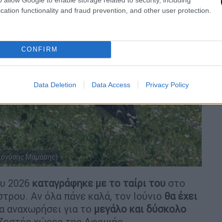
cation functionality and fraud prevention, and other user protection.
CONFIRM
Data Deletion
Data Access
Privacy Policy
Διονύσης Μαμάσης)
ου 2026
καταγράφηκε με το ταίρι του
στο
τρου. Αν όλα πάνε καλά, τον Ιούνιο
θα έχει
α αναχωρήσει για το
μεγάλο και δύσκολο
ζεστές χώρες της Αφρικής.