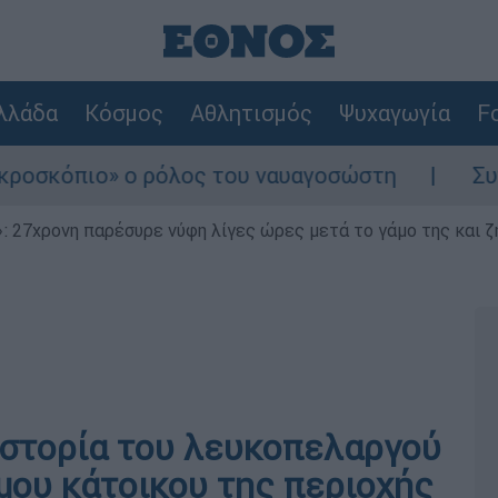
λλάδα
Κόσμος
Αθλητισμός
Ψυχαγωγία
Fo
ρόλος του ναυαγοσώστη
Συναγερμός στην Κ
 27χρονη παρέσυρε νύφη λίγες ώρες μετά το γάμο της και ζη
 ιστορία του λευκοπελαργού
μου κάτοικου της περιοχής