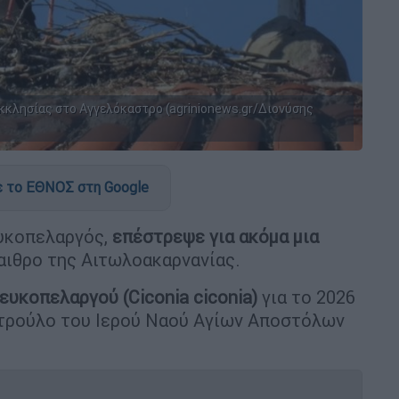
εκκλησίας στο Αγγελόκαστρο (agrinionews.gr/Διονύσης
 το ΕΘΝΟΣ στη Google
ευκοπελαργός,
επέστρεψε για ακόμα μια
αιθρο της Αιτωλοακαρνανίας.
ευκοπελαργού (Ciconia ciconia)
για το 2026
τρούλο του Ιερού Ναού Αγίων Αποστόλων