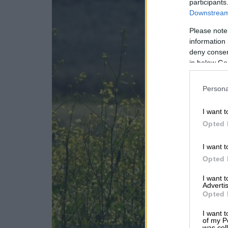
participants
Downstream 
Please note
information 
deny consent
in below Go
Persona
I want t
Opted 
I want t
Opted 
I want 
Advertis
Opted 
I want t
of my P
was col