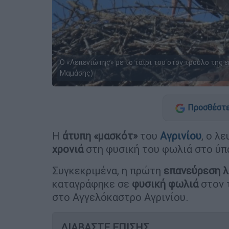
Ο «Λεπενιώτης» με το ταίρι του στον τρούλο της 
Μαμάσης)
Προσθέστε
Η
άτυπη «μασκότ»
του
Αγρινίου
, ο λ
χρονιά
στη φυσική του φωλιά στο ύπ
Συγκεκριμένα, η πρώτη
επανεύρεση λ
καταγράφηκε σε
φυσική φωλιά
στον 
στο Αγγελόκαστρο Αγρινίου.
ΔΙΑΒΑΣΤΕ ΕΠΙΣΗΣ