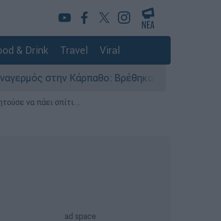
od & Drink
Travel
Viral
άρπαθο: Βρέθηκαν παλιά πυρομαχικά στο Αρδάνι
τούσε να πάει σπίτι...