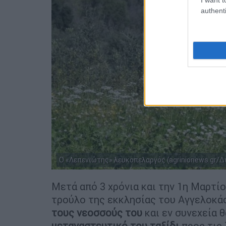
authenti
Ο «Λεπενιώτης» λευκοπελαργός (agrinionews.gr/
Μετά από 3 χρόνια και την 1η Μαρτί
τρούλο της εκκλησίας του Αγγελοκάσ
τους νεοσσούς του
και εν συνεχεία θ
μεταναστευτικό του ταξίδι
προς τις 