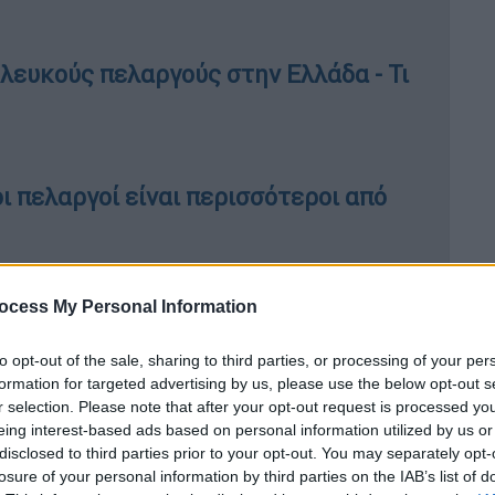
 λευκούς πελαργούς στην Ελλάδα - Τι
ι πελαργοί είναι περισσότεροι από
ocess My Personal Information
r
, τον Μάρτιο του 2023
βρέθηκε
υ. Άμεσα ενεργοί πολίτες του χωριού
to opt-out of the sale, sharing to third parties, or processing of your per
formation for targeted advertising by us, please use the below opt-out s
Σύλλογος Προστασίας και Περίθαλψης
r selection. Please note that after your opt-out request is processed y
 και την περίθαλψη του.
eing interest-based ads based on personal information utilized by us or
disclosed to third parties prior to your opt-out. You may separately opt-
losure of your personal information by third parties on the IAB’s list of