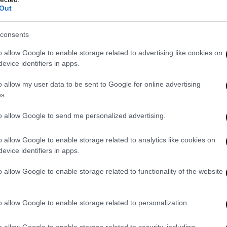
Διονύσης Μαμάσης)
Out
αλψη
και την
ανάρρωση
επέστρεψε για την
consents
λον. Προηγουμένως ο πελαργός
o allow Google to enable storage related to advertising like cookies on
κνήμη
δακτυλίδι μαύρου χρώματος και
evice identifiers in apps.
δικό (ατομική σήμανση)
σύμφωνα με
ραγματοποιήθηκαν και μετρήσεις. Το
o allow my user data to be sent to Google for online advertising
α
«Λεπενιώτης»
από το όμορφο και ιστορικό
s.
. Ανεμοπορεί πλέον στους ουρανούς χάρις
to allow Google to send me personalized advertising.
ιτών
του χωριού.
o allow Google to enable storage related to analytics like cookies on
evice identifiers in apps.
o allow Google to enable storage related to functionality of the website
o allow Google to enable storage related to personalization.
o allow Google to enable storage related to security, including