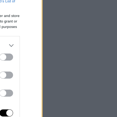
B’s List of
er and store
to grant or
ed purposes