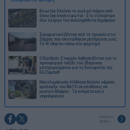
Βοιωτία: Κλείνει το αιολικό πάρκο από
όπου ξεκίνησε η φωτιά - Στο στόχαστρο
όλα τα έργα του συλληφθέντα δημάρχου
Σοκαριστικό βίντεο από το τροχαίο στις
Σέρρες που σκοτώθηκαν μητέρα και γιος:
Το ΙΧ πέφτει πάνω στο φορτηγό
Ο Ερυθρός Σταυρός έσβησε βίντεο για το
προσφυγικό ταξίδι του 26χρονου
κατηγορούμενου για τη δολοφονία της
Ελίζαμπεθ
Νέα κλιμάκωση: Η Μόσχα δείχνει «άμεση
εμπλοκή» του ΝΑΤΟ σε επιθέσεις σε
ρωσικό έδαφος - Τα ονόματα και ο
«εγκέφαλος»
επόμενο
άρθρο