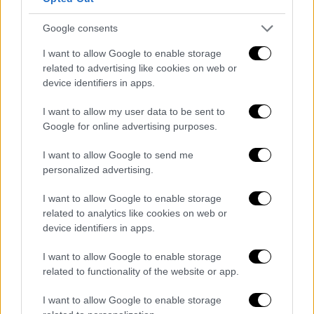
πλήρως την ευθύνη,
υποστηρίζοντας ότι το
μαχαίρι βρισκόταν στην κατοχή του λόγω
Google consents
μετακόμισης συγγενικού του προσώπου.
I want to allow Google to enable storage
Οπως ανέφερε, είχε προηγουμένως
related to advertising like cookies on web or
βοηθήσει την αδερφή του να ετοιμάσει
device identifiers in apps.
κούτες και ξέχασε να αφαιρέσει το μαχαίρι
I want to allow my user data to be sent to
που χρησιμοποιούσε για το άνοιγμά τους.
Google for online advertising purposes.
«Κατέβηκα για τσιγάρα και το είχα πάνω μου
I want to allow Google to send me
χωρίς να το σκεφτώ. Όταν είδα τους
personalized advertising.
αστυνομικούς, πανικοβλήθηκα και το
πέταξα»
, δήλωσε ενώπιον του δικαστηρίου.
I want to allow Google to enable storage
related to analytics like cookies on web or
Από την πλευρά του, ο τράπερ υποστήριξε
device identifiers in apps.
ότι δεν είχε καμία γνώση για την ύπαρξη του
I want to allow Google to enable storage
μαχαιριού, επισημαίνοντας ότι απλώς
related to functionality of the website or app.
συνόδευε τον φίλο του μετά από επίσκεψη
για μετακόμιση. «Πήγα να βοηθήσω και στη
I want to allow Google to enable storage