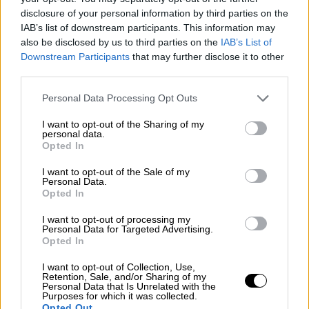
ΔΙΑΒΑΣΤΕ ΕΠΙΣΗΣ
disclosure of your personal information by third parties on the
IAB’s list of downstream participants. This information may
Ελλάδα
|
19.03.2026 15:51
also be disclosed by us to third parties on the
IAB’s List of
Downstream Participants
that may further disclose it to other
Τραγικό παιχνίδι της μοίρας: O
third parties.
21χρονος που σκοτώθηκε στη
Φθιώτιδα είχε χάσει σε τροχαίο τον
Please note that this website/app uses one or more Google
Personal Data Processing Opt Outs
services and may gather and store information including but
παππού του
not limited to your visit or usage behaviour. You may click to
I want to opt-out of the Sharing of my
personal data.
grant or deny consent to Google and its third-party tags to
Opted In
use your data for below specified purposes in below Google
consent section.
I want to opt-out of the Sale of my
Το δικαστήριο έκρινε ότι δεν
Personal Data.
Opted In
στοιχειοθετείται σε βάρος του καλλιτέχνη
το αδίκημα της οπλοφορίας,
απαλλάσσοντάς
I want to opt-out of processing my
Personal Data for Targeted Advertising.
τον από κάθε κατηγορία
.
Opted In
Τι υποστήριξε ο τράπερ
I want to opt-out of Collection, Use,
Retention, Sale, and/or Sharing of my
Personal Data that Is Unrelated with the
Κατά την απολογία του, ο οδηγός
ανέλαβε
Purposes for which it was collected.
Opted Out