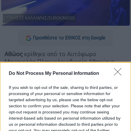
(ΘΑΝΑΣΗΣ ΚΑΛΛΙΑΡΑΣ/EUROKINISSI)
Προσθέστε το ΕΘΝΟΣ στη Google
Αθώος
κρίθηκε από το Αυτόφωρο
Μονομελές Πλημμελειοδικείο Αθηνών ο
γνωστός
τράπερ
που είχε συλληφθεί για
Do Not Process My Personal Information
οπλοφορία
την Τετάρτη 18/03 στα
Πατήσια
.
If you wish to opt-out of the sale, sharing to third parties, or
Συγκεκριμένα, έπειτα από αστυνομικό
processing of your personal or sensitive information for
έλεγχο στη μηχανή στην οποία επέβαινε, ο
targeted advertising by us, please use the below opt-out
τράπερ, βρέθηκε ένα
μαχαίρι
μήκους περίπου
section to confirm your selection. Please note that after your
20 εκατοστών
, γεγονός που οδήγησε στην
opt-out request is processed you may continue seeing
interest-based ads based on personal information utilized by
προσαγωγή του.
us or personal information disclosed to third parties prior to
your opt-out. You may separately opt-out of the further