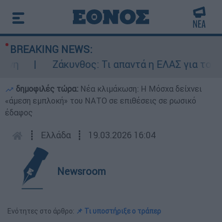
BREAKING NEWS:
η
Ζάκυνθος: Τι απαντά η ΕΛΑΣ για τους 8 
δημοφιλές τώρα:
Νέα κλιμάκωση: Η Μόσχα δείχνει
«άμεση εμπλοκή» του ΝΑΤΟ σε επιθέσεις σε ρωσικό
έδαφος
┋
Ελλάδα
┋
19.03.2026 16:04
Newsroom
Ενότητες στο άρθρο:
📌 Τι υποστήριξε ο τράπερ