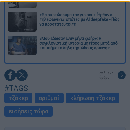
«Θα σκοτώσουμε τον γιο σου»: Ήρθαν οι
τηλεφωνικές απάτες με AI deepfake - Πώς
να προστατευτείτε
«Μου έδωσαν έναν μήνα ζωής»: Η
συγκλονιστική ιστορία μητέρας μετά από
τσιμπήματα δηλητηριώδους αράχνης
επόμενο
άρθρο
#TAGS
τζόκερ
αριθμοί
κλήρωση τζόκερ
ειδήσεις τώρα