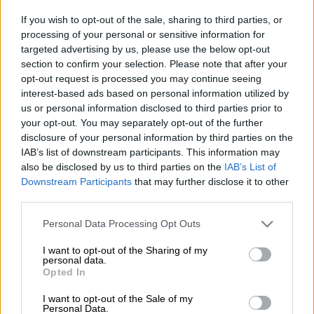
If you wish to opt-out of the sale, sharing to third parties, or
Ολοκληρώθηκε η κλήρωση του
Τζόκερ
(19/3)
processing of your personal or sensitive information for
targeted advertising by us, please use the below opt-out
που μοιράζει 1.700.000 ευρώ στους νικητές
section to confirm your selection. Please note that after your
της πρώτης κατηγορίας.
opt-out request is processed you may continue seeing
interest-based ads based on personal information utilized by
Οι
τυχεροί αριθμοί
στην κλήρωση Τζόκερ για
us or personal information disclosed to third parties prior to
το 1.700.000 ευρώ είναι:
6, 7, 8, 39, 42 και
your opt-out. You may separately opt-out of the further
Τζόκερ το 2.
disclosure of your personal information by third parties on the
IAB’s list of downstream participants. This information may
also be disclosed by us to third parties on the
IAB’s List of
ΔΙΑΒΑΣΤΕ ΕΠΙΣΗΣ
Downstream Participants
that may further disclose it to other
third parties.
Ελλάδα
|
19.03.2026 21:36
Please note that this website/app uses one or more Google
Personal Data Processing Opt Outs
Καρυστιανού: Είμαστε πάνω από δέκα
services and may gather and store information including but
ώρες στο Δικαστικό Μέγαρο Λαρισας
not limited to your visit or usage behaviour. You may click to
I want to opt-out of the Sharing of my
personal data.
- Δεν μας δίνουν τα κατασχεθέντα
grant or deny consent to Google and its third-party tags to
Opted In
use your data for below specified purposes in below Google
βίντεο
consent section.
I want to opt-out of the Sale of my
Personal Data.