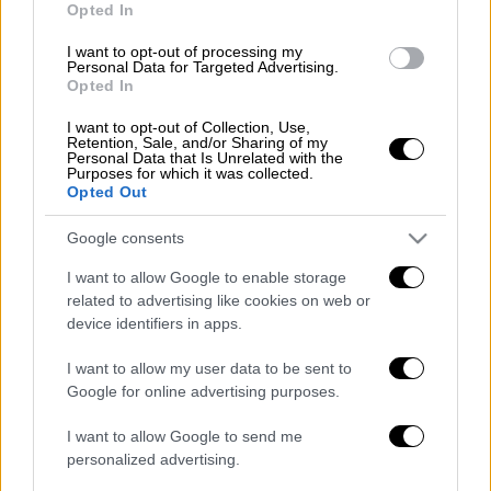
Opted In
I want to opt-out of processing my
Οι κληρώσεις του Τζόκερ
Personal Data for Targeted Advertising.
πραγματοποιούνται κάθε Τρίτη, Πέμπτη και
Opted In
Κυριακή στις 22:00.
I want to opt-out of Collection, Use,
Retention, Sale, and/or Sharing of my
Personal Data that Is Unrelated with the
Purposes for which it was collected.
Opted Out
Google consents
I want to allow Google to enable storage
video
related to advertising like cookies on web or
device identifiers in apps.
I want to allow my user data to be sent to
Google for online advertising purposes.
I want to allow Google to send me
personalized advertising.
Τα σχολιά σας δημοσιεύονται άμεσα με δική σας ευθύνη. Το