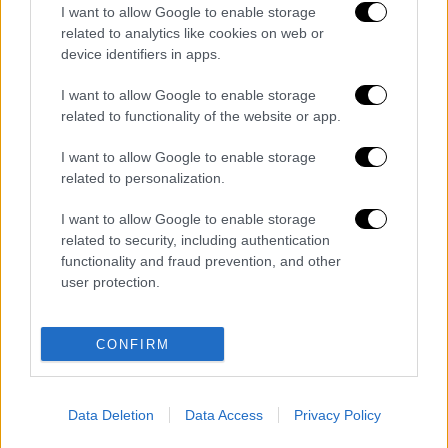
ΕΘΝΟΣ θα παρεμβαίνει και τα προσβλητικά σχόλια θα
I want to allow Google to enable storage
διαγράφονται
related to analytics like cookies on web or
device identifiers in apps.
I want to allow Google to enable storage
related to functionality of the website or app.
I want to allow Google to enable storage
related to personalization.
I want to allow Google to enable storage
καταχώρηση
related to security, including authentication
functionality and fraud prevention, and other
user protection.
Διαβάστε ακόμη
«Δεν υπήρξε τεχνικό πρόβλημα»: Τι
CONFIRM
κατέθεσαν οι δύο τραυματίες από τη
σύγκρουση των ελικοπτέρων στη Ψάθα
Data Deletion
Data Access
Privacy Policy
Μακελειό στη Βόρεια Καρολίνα ύστερα από
πυροβολισμούς: Νεκροί και τραυματίες