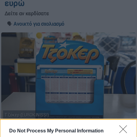
ευρώ
Δείτε αν κερδίσατε
🗣️
Ανοικτό για σχολιασμό
Τζόκερ (EUROKINISSI)
Do Not Process My Personal Information
Προσθέστε το ΕΘΝΟΣ στη Google