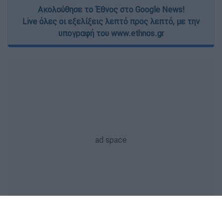
Ακολούθησε το Έθνος στο Google News!
Live όλες οι εξελίξεις λεπτό προς λεπτό, με την
υπογραφή του www.ethnos.gr