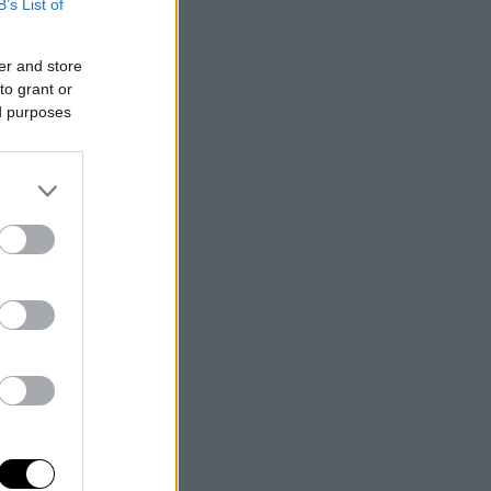
B’s List of
er and store
to grant or
ed purposes