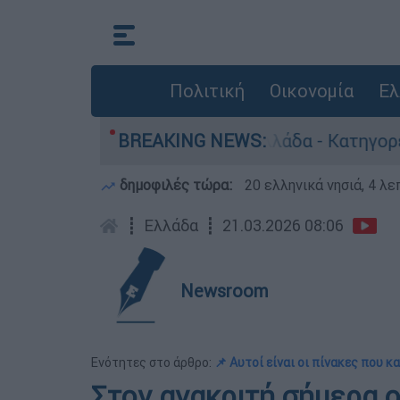
Πολιτική
Οικονομία
Ελ
οκτονίες στην Ελλάδα - Κατηγορείται και για τ
BREAKING NEWS:
δημοφιλές τώρα:
20 ελληνικά νησιά, 4 λ
┋
Ελλάδα
┋
21.03.2026 08:06
Newsroom
Ενότητες στο άρθρο:
📌 Αυτοί είναι οι πίνακες που 
Στον ανακριτή σήμερα ο