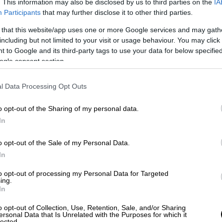
οι αστυνομικοί του ελληνικού «FBI».
. This information may also be disclosed by us to third parties on the
IA
Participants
that may further disclose it to other third parties.
 that this website/app uses one or more Google services and may gath
including but not limited to your visit or usage behaviour. You may click 
 to Google and its third-party tags to use your data for below specifi
ogle consent section.
l Data Processing Opt Outs
o opt-out of the Sharing of my personal data.
In
o opt-out of the Sale of my Personal Data.
In
to opt-out of processing my Personal Data for Targeted
ing.
In
o opt-out of Collection, Use, Retention, Sale, and/or Sharing
ersonal Data that Is Unrelated with the Purposes for which it
lected.