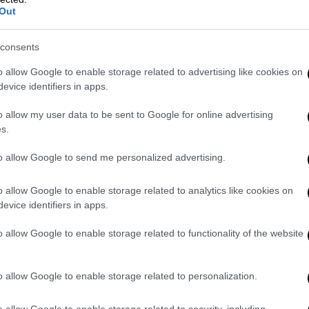
Out
consents
o allow Google to enable storage related to advertising like cookies on
evice identifiers in apps.
α την έρευνα αποτέλεσε ένα
βίντεο
που
της της γκαλερί, στο οποίο απεικονιζόταν
o allow my user data to be sent to Google for online advertising
 1700.
s.
to allow Google to send me personalized advertising.
o allow Google to enable storage related to analytics like cookies on
evice identifiers in apps.
o allow Google to enable storage related to functionality of the website
o allow Google to enable storage related to personalization.
o allow Google to enable storage related to security, including