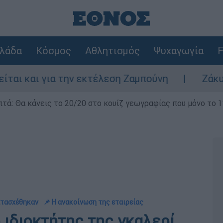
λάδα
Κόσμος
Αθλητισμός
Ψυχαγωγία
F
ην εκτέλεση Ζαμπούνη
Ζάκυνθος: Τι απαντ
επτά: Θα κάνεις το 20/20 στο κουίζ γεωγραφίας που μόνο το 1
κατασχέθηκαν
📌 Η ανακοίνωση της εταιρείας
 ιδιοκτήτης της γκαλερί