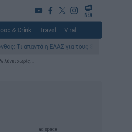
ood & Drink
Travel
Viral
ά η ΕΛΑΣ για τους 8 βιασμούς τουριστριών - «Μ
% λύνει χωρίς...