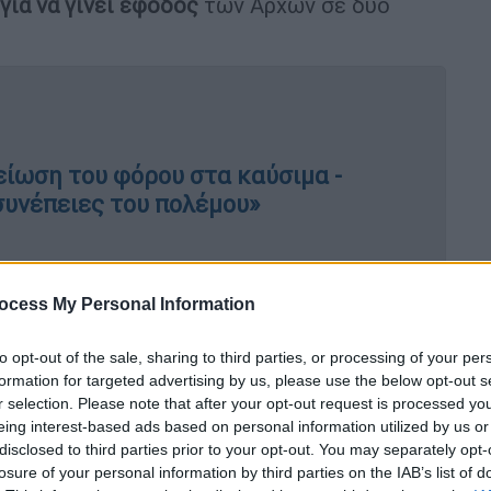
για να γίνει έφοδος
των Αρχών σε δύο
μείωση του φόρου στα καύσιμα -
συνέπειες του πολέμου»
ocess My Personal Information
ται στα χέρια των Αρχών
μετά την έφοδο σε
ικό, ενώ
έχουν κατασχεθεί περίπου 200.000
to opt-out of the sale, sharing to third parties, or processing of your per
formation for targeted advertising by us, please use the below opt-out s
r selection. Please note that after your opt-out request is processed y
 κατασχέθηκαν
eing interest-based ads based on personal information utilized by us or
disclosed to third parties prior to your opt-out. You may separately opt-
 ειδών -μεταξύ αυτών και έναν της
losure of your personal information by third parties on the IAB’s list of