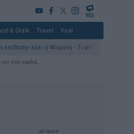
od & Drink
Travel
Viral
η» λέει η 46χρονη - Τι αποκάλυψε στους αστυνομ
 νο1 στην καρδιά...