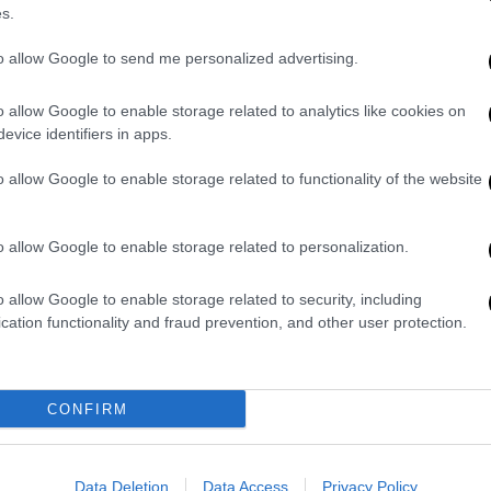
s.
, οι κατηγορούμενοι
λειτουργούσαν από
to allow Google to send me personalized advertising.
μέσω των οποίων διέθεταν προς πώληση
 συμπληρώματα διατροφής. Παράλληλα,
o allow Google to enable storage related to analytics like cookies on
 μέσω της οποίας
προωθούσαν τις
evice identifiers in apps.
ς.
o allow Google to enable storage related to functionality of the website
χέθηκαν
5.263 κάψουλες και δισκία, 362
16 κιλά σκόνης
που αφορούν αναβολικά,
o allow Google to enable storage related to personalization.
ηρώματα διατροφής. Επιπλέον,
, περίστροφο κρότου και ποσότητα
o allow Google to enable storage related to security, including
cation functionality and fraud prevention, and other user protection.
ταν κυρίως για αθλητές
, με στόχο τη
ιστικής τους κατάστασης, είτε κατά τη
CONFIRM
οχής σε αυτούς. Παράλληλα, τα μη
ατα που διακινούνταν
θεωρούνται
θώς ενδέχεται να προκαλέσουν σοβαρές
Data Deletion
Data Access
Privacy Policy