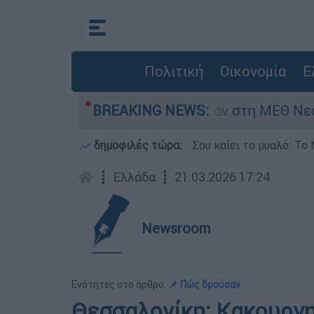
Πολιτική
Οικονομία
Ε
ς 8 ημερών - Νοσηλευόταν στη ΜΕΘ Νεογνών
BREAKING NEWS:
δημοφιλές τώρα:
Σου καίει το μυαλό: Το 
┋
Ελλάδα
┋
21.03.2026 17:24
Newsroom
Ενότητες στο άρθρο:
📌 Πώς δρούσαν
Θεσσαλονίκη: Κακουργη