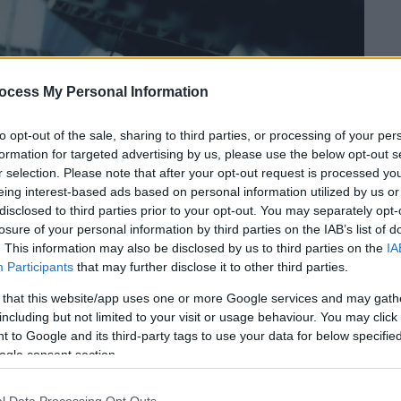
ocess My Personal Information
to opt-out of the sale, sharing to third parties, or processing of your per
formation for targeted advertising by us, please use the below opt-out s
r selection. Please note that after your opt-out request is processed y
eing interest-based ads based on personal information utilized by us or
disclosed to third parties prior to your opt-out. You may separately opt-
 το ΕΘΝΟΣ στη Google
losure of your personal information by third parties on the IAB’s list of
. This information may also be disclosed by us to third parties on the
IA
Participants
that may further disclose it to other third parties.
σκήθηκε σε βάρος του
bodybuilder
από τη
εύσεις του στο TikTok
, ο οποίος φέρεται
 that this website/app uses one or more Google services and may gath
ς αναβολικών και απαγορευμένων ουσιών
.
including but not limited to your visit or usage behaviour. You may click 
 to Google and its third-party tags to use your data for below specifi
 προθεσμία
για την
απολογία
του από τον
ogle consent section.
ίκης, παραμένοντας ως τότε
υπό κράτηση
.
l Data Processing Opt Outs