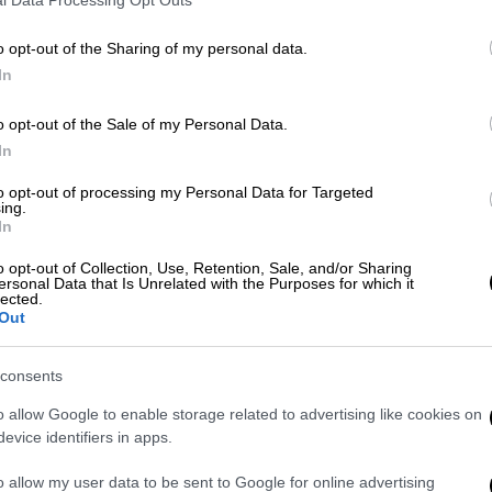
o opt-out of the Sharing of my personal data.
In
ς bodybuilder του TikTok για
o opt-out of the Sale of my Personal Data.
In
to opt-out of processing my Personal Data for Targeted
ing.
In
ύκλωμα που διακινούσε αναβολικά -
lder
o opt-out of Collection, Use, Retention, Sale, and/or Sharing
ersonal Data that Is Unrelated with the Purposes for which it
lected.
Out
επιχείρηση της
Υποδιεύθυνσης
consents
ατος Βορείου Ελλάδος
, η οποία εξάρθρωσε
o allow Google to enable storage related to advertising like cookies on
ομα
το πρωί της Παρασκευής (20/3).
evice identifiers in apps.
o allow my user data to be sent to Google for online advertising