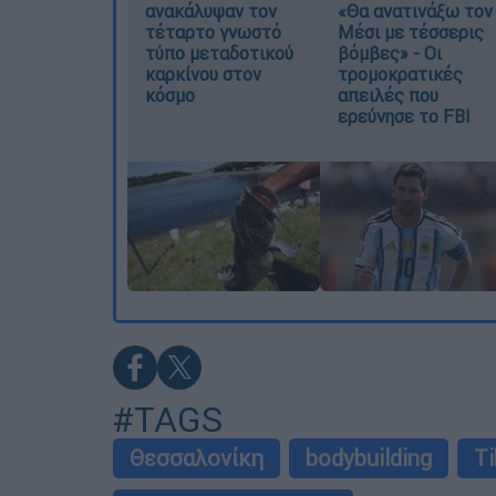
ανακάλυψαν τον
«Θα ανατινάξω τον
τέταρτο γνωστό
Μέσι με τέσσερις
τύπο μεταδοτικού
βόμβες» - Οι
καρκίνου στον
τρομοκρατικές
κόσμο
απειλές που
ερεύνησε το FBI
#TAGS
Θεσσαλονίκη
bodybuilding
T