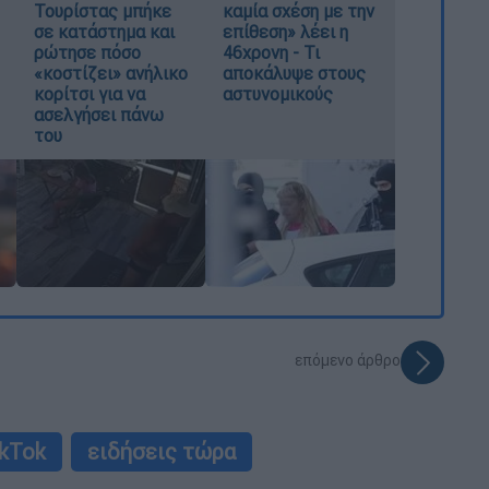
Τουρίστας μπήκε
καμία σχέση με την
σε κατάστημα και
επίθεση» λέει η
ρώτησε πόσο
46χρονη - Τι
«κοστίζει» ανήλικο
αποκάλυψε στους
κορίτσι για να
αστυνομικούς
ασελγήσει πάνω
του
επόμενο άρθρο
ikTok
ειδήσεις τώρα