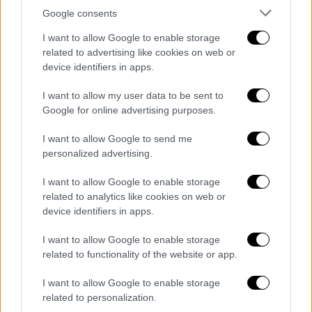
το 2024, το 2025 και έως την ημέρα του
Google consents
ελέγχου
.
I want to allow Google to enable storage
related to advertising like cookies on web or
Επιπλέον, οι ελεγκτές του ΔΕΟΣ
device identifiers in apps.
διαπίστωσαν και φορολογικές παραβάσεις
I want to allow my user data to be sent to
στις επιχειρήσεις αυτές. Από το 2020 μέχρι
Google for online advertising purposes.
σήμερα, εξέδωσαν πάνω από 10.000
φορολογικά στοιχεία με ανακριβή ποσά
I want to allow Google to send me
εσόδων, αποκρύπτοντας και μην
personalized advertising.
αποδίδοντας ΦΠΑ, συνολικού ποσού 1,8
I want to allow Google to enable storage
εκατ. ευρώ.
related to analytics like cookies on web or
device identifiers in apps.
Συνελήφθησαν 6 άτομα, διαχειριστές και
υπεύθυνοι των επιχειρήσεων, για
I want to allow Google to enable storage
κακουργηματική απάτη και φοροδιαφυγή και
related to functionality of the website or app.
οδηγήθηκαν στις αρμόδιες δικαστικές αρχές
I want to allow Google to enable storage
με τη διαδικασία του αυτοφώρου.
related to personalization.