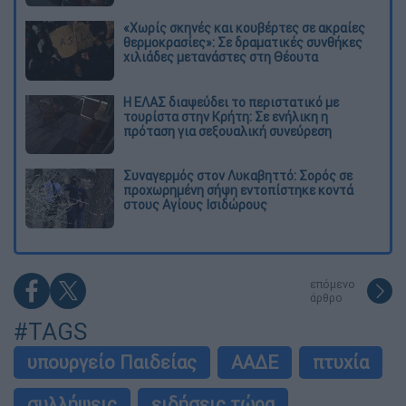
«Χωρίς σκηνές και κουβέρτες σε ακραίες
θερμοκρασίες»: Σε δραματικές συνθήκες
χιλιάδες μετανάστες στη Θέουτα
Η ΕΛΑΣ διαψεύδει το περιστατικό με
τουρίστα στην Κρήτη: Σε ενήλικη η
πρόταση για σεξουαλική συνεύρεση
Συναγερμός στον Λυκαβηττό: Σορός σε
προχωρημένη σήψη εντοπίστηκε κοντά
στους Αγίους Ισιδώρους
επόμενο
άρθρο
#TAGS
υπουργείο Παιδείας
ΑΑΔΕ
πτυχία
συλλήψεις
ειδήσεις τώρα