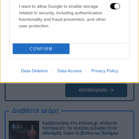
I want to allow Google to enable storage
related to security, including authentication
Τα σχολιά σας δημοσιεύονται άμεσα με δική σας ευθύνη. Το
functionality and fraud prevention, and other
ΕΘΝΟΣ θα παρεμβαίνει και τα προσβλητικά σχόλια θα
user protection.
διαγράφονται
CONFIRM
Data Deletion
Data Access
Privacy Policy
καταχώρηση
Διαβάστε ακόμη
Kadebostany στο ethnos.gr: «Κάποτε
πίστευα ότι το να είσαι outsider ήταν
αδυναμία, τώρα το βλέπω ως δύναμη»