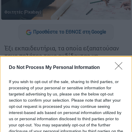
Φοιτητές (Pixabay)
Προσθέστε το ΕΘΝΟΣ στη Google
Έξι εκπαιδευτήρια, τα οποία εξαπατούσαν
τους πελάτες τους εκδίδοντας μη
πιστοποιημένους τίτλους σπουδών,
Do Not Process My Personal Information
εντόπισαν οι ελεγκτές του ΔΕΟΣ της
Ανεξάρτητης Αρχής Δημοσίων Εσόδων
.
If you wish to opt-out of the sale, sharing to third parties, or
processing of your personal or sensitive information for
Όπως ανακοίνωσε η ΑΑΔΕ, μετά από
targeted advertising by us, please use the below opt-out
εισαγγελική παραγγελία,
προχώρησαν σε
section to confirm your selection. Please note that after your
έλεγχο σε εκπαιδευτήρια στους νομούς
opt-out request is processed you may continue seeing
interest-based ads based on personal information utilized by
Αττικής, Χανίων και Ιωαννίνων, που παρείχαν
us or personal information disclosed to third parties prior to
υπηρεσίες εκπαίδευσης ενηλίκων
your opt-out. You may separately opt-out of the further
εκδίδοντας βεβαιώσεις-πιστοποιητικά και
disclosure of your personal information by third parties on the