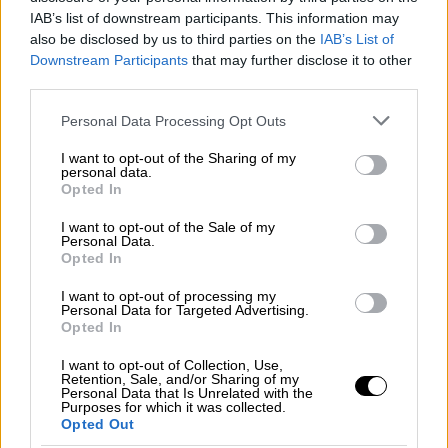
τίτλους σπουδών, η εγκυρότητα των οποίων
IAB’s list of downstream participants. This information may
αμφισβητήθηκε από την αρμόδια Υπηρεσία
also be disclosed by us to third parties on the
IAB’s List of
Downstream Participants
that may further disclose it to other
Πιστοποίησης του
υπουργείου Παιδείας
.
third parties.
Please note that this website/app uses one or more Google
Personal Data Processing Opt Outs
ΔΙΑΒΑΣΤΕ ΕΠΙΣΗΣ
services and may gather and store information including but
not limited to your visit or usage behaviour. You may click to
I want to opt-out of the Sharing of my
Ελλάδα
|
24.03.2026 10:01
personal data.
grant or deny consent to Google and its third-party tags to
Opted In
Παναγόπουλος στο OPEN:
use your data for below specified purposes in below Google
Ενορχηστρωμένη επίθεση με
consent section.
I want to opt-out of the Sale of my
Personal Data.
περίεργη χρονική συγκυρία
Opted In
I want to opt-out of processing my
Personal Data for Targeted Advertising.
Opted In
Έξι συλλήψεις
I want to opt-out of Collection, Use,
Retention, Sale, and/or Sharing of my
Από αυτή τους τη δραστηριότητα,
οι
Personal Data that Is Unrelated with the
Purposes for which it was collected.
επιχειρήσεις αυτές είχαν γράψει παράνομα
Opted Out
κέρδη συνολικού ποσού 3,2 εκατ. ευρώ για