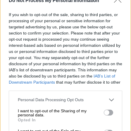
Do Not Process My Personal Information
προϊόντων με βάση το κρέας, σφαγίων,
σπέρματος, εμβρύων, ωαρίων, προβιών
If you wish to opt-out of the sale, sharing to third parties, or
και δερμάτων, ερίου, κόπρου, υγρής
processing of your personal or sensitive information for
κόπρου, στρωμνής καθώς και
targeted advertising by us, please use the below opt-out
section to confirm your selection. Please note that after your
ζωοτροφών) στην εκμετάλλευση
opt-out request is processed you may continue seeing
απομονώνονται ή υποβάλλονται σε
interest-based ads based on personal information utilized by
επεξεργασία καταστροφής του
us or personal information disclosed to third parties prior to
αφθώδους πυρετού
.
your opt-out. You may separately opt-out of the further
disclosure of your personal information by third parties on the
Παράλληλα, γύρω από τις μολυσμένες
IAB’s list of downstream participants. This information may
also be disclosed by us to third parties on the
IAB’s List of
εκμεταλλεύσεις έχει οριστεί ζώνη
Downstream Participants
that may further disclose it to other
προστασίας 3 χιλιομέτρων στην οποία
third parties.
εφαρμόζονται τα εξής μέτρα:
Please note that this website/app uses one or more Google
Personal Data Processing Opt Outs
Καταγραφή
, όλων των εκμεταλλεύσεων
services and may gather and store information including but
not limited to your visit or usage behaviour. You may click to
I want to opt-out of the Sharing of my
που έχουν ζώα ευαίσθητων ειδών,
personal data.
grant or deny consent to Google and its third-party tags to
καθώς και απογραφή όλων των ζώων
Opted In
use your data for below specified purposes in below Google
που υπάρχουν στις εκμεταλλεύσεις
consent section.
I want to opt-out of the Sale of my