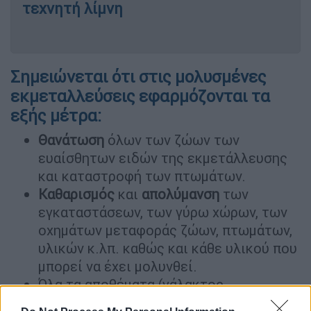
τεχνητή λίμνη
Σημειώνεται ότι στις μολυσμένες
εκμεταλλεύσεις εφαρμόζονται τα
εξής μέτρα:
Θανάτωση
όλων των ζώων των
ευαίσθητων ειδών της εκμετάλλευσης
και καταστροφή των πτωμάτων.
Καθαρισμός
και
απολύμανση
των
εγκαταστάσεων, των γύρω χώρων, των
οχημάτων μεταφοράς ζώων, πτωμάτων,
υλικών κ.λπ. καθώς και κάθε υλικού που
μπορεί να έχει μολυνθεί.
Όλα τα αποθέματα (γάλακτος,
γαλακτοκομικών προϊόντων, κρέατος,