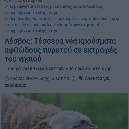
Ενότητες στο άρθρο:
📌 Σημειώνεται ότι στις μολυσμένες εκμεταλλεύσεις
εφαρμόζονται τα εξής μέτρα:
📌 Παράλληλα, γύρω από τις μολυσμένες εκμεταλλεύσεις έχει
οριστεί ζώνη προστασίας 3 χιλιομέτρων στην οποία
εφαρμόζονται τα εξής μέτρα:
Λέσβος: Tέσσερα νέα κρούσματα
αφθώδους πυρετού σε εκτροφές
του νησιού
Ποια μέτρα θα εφαρμοστούν από εδώ και στο εξής
🕛 χρόνος ανάγνωσης: 3 λεπτά ┋ 🗣️
Ανοικτό για
σχολιασμό