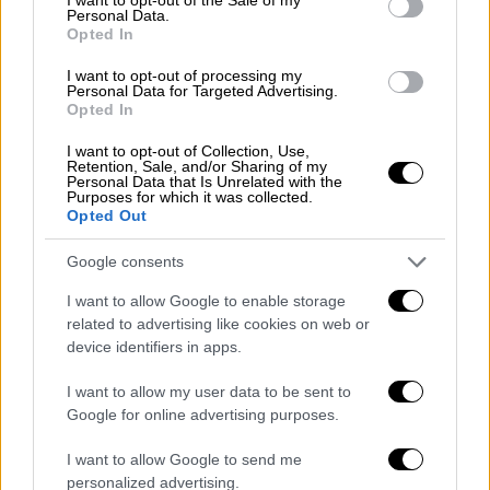
αυτές, η οποία ενημερώνεται διαρκώς.
Personal Data.
Opted In
Όλες οι εκμεταλλεύσεις με ζώα
ευαίσθητων ειδών υποβάλλονται
I want to opt-out of processing my
Personal Data for Targeted Advertising.
τακτικά σε
κτηνιατρική επιθεώρηση
, η
Opted In
οποία διενεργείται με τρόπο που να
I want to opt-out of Collection, Use,
αποτρέπεται η εξάπλωση του ιού.
Retention, Sale, and/or Sharing of my
Απαγορεύεται η μεταφορά ζώων προς
Personal Data that Is Unrelated with the
Purposes for which it was collected.
σφαγή
στα σφαγεία της Λέσβου μέχρι
Opted Out
νεωτέρας.
Google consents
Απαγορεύονται η μεταφορά ζώων
ευαίσθητων ειδών
καθώς και οι
I want to allow Google to enable storage
μετακινήσεις μεταξύ των
related to advertising like cookies on web or
device identifiers in apps.
εκμεταλλεύσεων.
Απαγορεύονται οι εμποροπανηγύρεις,
I want to allow my user data to be sent to
αγορές, εκθέσεις και άλλες
Google for online advertising purposes.
συναθροίσεις ζώων ευαίσθητων ειδών
,
I want to allow Google to send me
καθώς και η συγκέντρωση και η
personalized advertising.