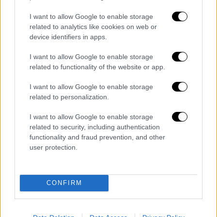
διασπορά τους.
Απαγορεύεται η πλανόδια οχεία ζώων
I want to allow Google to enable storage
related to analytics like cookies on web or
ευαίσθητων ειδών.
device identifiers in apps.
Απαγορεύεται η τεχνητή σπερματέγχυση
και η συλλογή ωαρίων και εμβρύων από
I want to allow Google to enable storage
ζώα ευαίσθητων ειδών.
related to functionality of the website or app.
Το νωπό κρέας, ο κιμάς, τα
I want to allow Google to enable storage
παρασκευάσματα κρέατος και τα
related to personalization.
προϊόντα με βάση το κρέας που
παράγονται από ζώα ευαίσθητων ειδών
I want to allow Google to enable storage
related to security, including authentication
που βρίσκονται εντός της ζώνης
functionality and fraud prevention, and other
προστασίας
διατίθενται στην αγορά της
user protection.
νήσου υπό ορισμένες προϋποθέσεις
και
μετά από άδεια του Τοπικού Κέντρου
Ελέγχου Ασθένειας.
CONFIRM
Το γάλα και τα γαλακτοκομικά προϊόντα
που παράγονται από ζώα ευαίσθητων