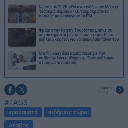
Μουντιάλ 2026: «Θα ανατινάξω τον Μέσι με
τέσσερις βόμβες» - Οι τρομοκρατικές
απειλές που ερεύνησε το FBI
Φρίκη στην Κρήτη: Τουρίστας μπήκε σε
κατάστημα και ρώτησε πόσο «κοστίζει»
ανήλικο κορίτσι για να ασελγήσει πάνω του
Marfin: «Δεν έχω καμία σχέση με την
επίθεση» λέει η 46χρονη - Τι αποκάλυψε
στους αστυνομικούς
επόμενο
άρθρο
#TAGS
κρούσματα
ειδήσεις τώρα
Λέσβος