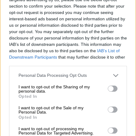
Προσθέστε το ΕΘΝΟΣ στη Google
section to confirm your selection. Please note that after your
opt-out request is processed you may continue seeing
interest-based ads based on personal information utilized by
Σεισμός
μεγέθους 4,3 Ρίχτερ σημειώθηκε το
us or personal information disclosed to third parties prior to
πρωί της Κυριακής στην
Κεφαλονιά
.
your opt-out. You may separately opt-out of the further
disclosure of your personal information by third parties on the
Όπως καταγράφει το Γεωδυναμικό
IAB’s list of downstream participants. This information may
Ινστιτούτο,
ο σεισμός έγινε στις 06.01 με
also be disclosed by us to third parties on the
IAB’s List of
επίκεντρο 1 χλμ βορειοανατολικά της
Downstream Participants
that may further disclose it to other
Σκάλας.
third parties.
Please note that this website/app uses one or more Google
Personal Data Processing Opt Outs
Το εστιακό βάθος υπολογίστηκε στα 16,7
services and may gather and store information including but
χλμ.
και προς το παρόν δεν υπάρχουν
not limited to your visit or usage behaviour. You may click to
I want to opt-out of the Sharing of my
personal data.
αναφορές για τραυματισμούς ή υλικές
grant or deny consent to Google and its third-party tags to
Opted In
use your data for below specified purposes in below Google
ζημιές.
consent section.
I want to opt-out of the Sale of my
Personal Data.
Opted In
I want to opt-out of processing my
Personal Data for Targeted Advertising.