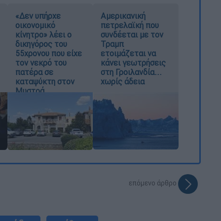
«Δεν υπήρχε
Αμερικανική
οικονομικό
πετρελαϊκή που
κίνητρο» λέει ο
συνδέεται με τον
δικηγόρος του
Τραμπ
55χρονου που είχε
ετοιμάζεται να
τον νεκρό του
κάνει γεωτρήσεις
πατέρα σε
στη Γροιλανδία...
καταψύκτη στον
χωρίς άδεια
Μυστρά
επόμενο άρθρο