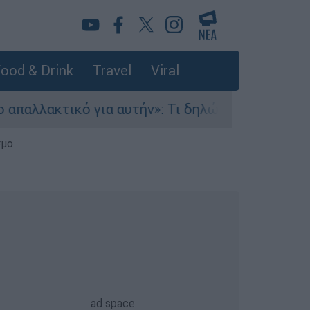
ood & Drink
Travel
Viral
ικό για αυτήν»: Τι δηλώνει στο ethnos.gr ο Κώ
σμο