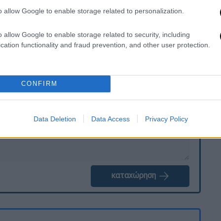
 κατέβασαν τα ρολά
. Στο σημείο έσπευσε
o allow Google to enable storage related to personalization.
να προχωρούν σε 114 προσαγωγές ατόμων.
o allow Google to enable storage related to security, including
cation functionality and fraud prevention, and other user protection.
. Το ΕΘΝΟΣ θα παρεμβαίνει και τα προσβλητικά σχόλια θα
CONFIRM
Data Deletion
Data Access
Privacy Policy
καταχώρηση