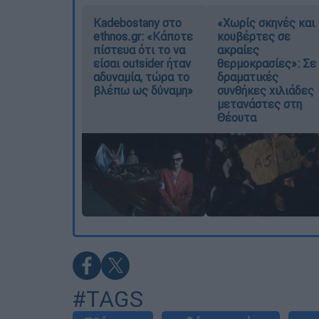
Kadebostany στο
«Χωρίς σκηνές και
ethnos.gr: «Κάποτε
κουβέρτες σε
πίστευα ότι το να
ακραίες
είσαι outsider ήταν
θερμοκρασίες»: Σε
αδυναμία, τώρα το
δραματικές
βλέπω ως δύναμη»
συνθήκες χιλιάδες
μετανάστες στη
Θέουτα
#TAGS