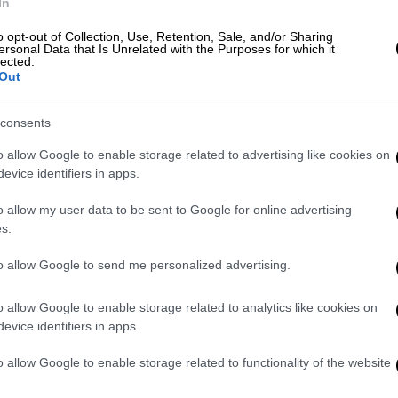
In
απορριμμάτων.
o opt-out of Collection, Use, Retention, Sale, and/or Sharing
ersonal Data that Is Unrelated with the Purposes for which it
lected.
Out
consents
οφυλακιστέοι μετά από μαραθώνιες
ατ. ευρώ
o allow Google to enable storage related to advertising like cookies on
evice identifiers in apps.
o allow my user data to be sent to Google for online advertising
έδιο του υπουργείου Εσωτερικών για
s.
ασφάλεια των πόλεων
to allow Google to send me personalized advertising.
o allow Google to enable storage related to analytics like cookies on
evice identifiers in apps.
μειώθηκε ακόμα μια επίθεση στη σ
υμβολή
κουκουλοφόρους σε αστυνομικές δυνάμεις.
o allow Google to enable storage related to functionality of the website
καν σε κατάστημα υγειονομικού