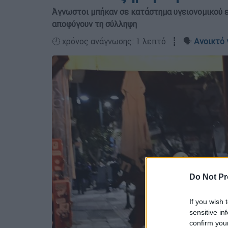
Άγνωστοι μπήκαν σε κατάστημα υγειονομικού ε
αποφύγουν τη σύλληψη
🕛 χρόνος ανάγνωσης: 1 λεπτό ┋ 🗣️
Ανοικτό 
Do Not Pr
If you wish 
sensitive in
confirm you