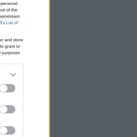
 personal
out of the
 downstream
B’s List of
er and store
to grant or
ed purposes