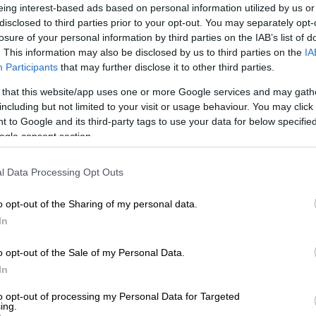
eing interest-based ads based on personal information utilized by us or
disclosed to third parties prior to your opt-out. You may separately opt-
losure of your personal information by third parties on the IAB’s list of
. This information may also be disclosed by us to third parties on the
IA
Participants
that may further disclose it to other third parties.
 that this website/app uses one or more Google services and may gath
SI
including but not limited to your visit or usage behaviour. You may click 
 to Google and its third-party tags to use your data for below specifi
ogle consent section.
 το ΕΘΝΟΣ στη Google
l Data Processing Opt Outs
ατα στα
Εξάρχεια
, σύμφωνα με ενημέρωση
αι αστυνομικών δυνάμεων.
o opt-out of the Sharing of my personal data.
In
υριακής (29/3)
μια ομάδα περίπου 30
ρακτηριστικά των προσώπων τους,
o opt-out of the Sale of my Personal Data.
 σε διμοιρία των
ΜΑΤ
στη
συμβολή των
In
ρα στη διασταύρωση
Κωλέττη
και
Μπενάκη
to opt-out of processing my Personal Data for Targeted
 ίδια διμοιρία, πετώντας τους αντικείμενα
ing.