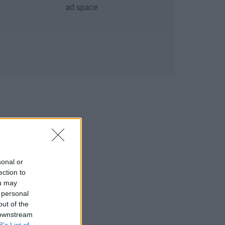
sonal or
ection to
ou may
 personal
out of the
 downstream