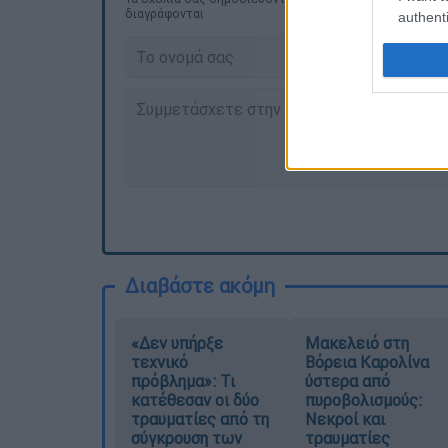
διαγράφονται
authenti
Διαβάστε ακόμη
«Δεν υπήρξε
Μακελειό στη
τεχνικό
Βόρεια Καρολίνα
πρόβλημα»: Τι
ύστερα από
κατέθεσαν οι δύο
πυροβολισμούς:
τραυματίες από τη
Νεκροί και
σύγκρουση των
τραυματίες