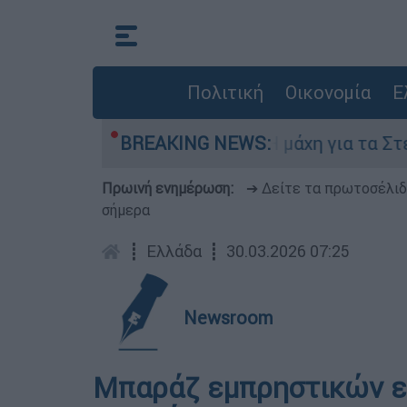
Πολιτική
Οικονομία
Ε
πτη 6 Αυγούστου
BREAKING NEWS:
Η μάχη για τα Στενά το
Πρωινή ενημέρωση:
➔ Δείτε τα πρωτοσέλι
σήμερα
┋
Ελλάδα
┋
30.03.2026 07:25
Newsroom
Μπαράζ εμπρηστικών ε