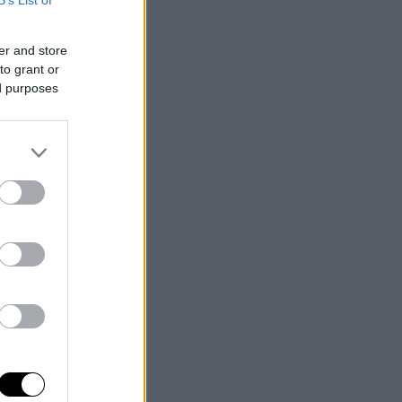
B’s List of
er and store
to grant or
ed purposes