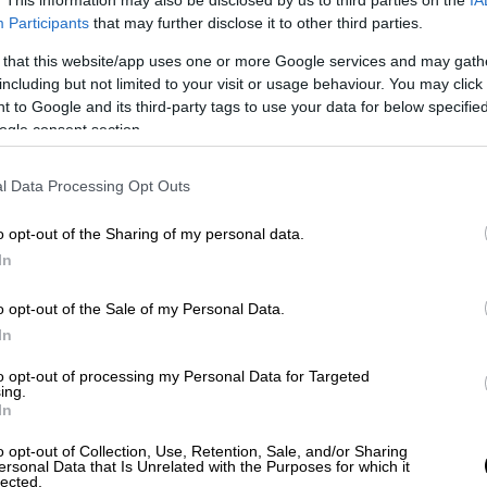
. This information may also be disclosed by us to third parties on the
IA
Participants
that may further disclose it to other third parties.
 that this website/app uses one or more Google services and may gath
including but not limited to your visit or usage behaviour. You may click 
 to Google and its third-party tags to use your data for below specifi
ogle consent section.
l Data Processing Opt Outs
 το ΕΘΝΟΣ στη Google
o opt-out of the Sharing of my personal data.
In
 βράδυ της Κυριακής, σε διαφορετικά σημεία
o opt-out of the Sale of my Personal Data.
 επαγγελματικό όχημα
.
In
δράστες έβαλαν φωτιά σε ΑΤΜ που
to opt-out of processing my Personal Data for Targeted
ετώντας εύφλεκτο υλικό και στη συνέχεια
ing.
In
o opt-out of Collection, Use, Retention, Sale, and/or Sharing
ersonal Data that Is Unrelated with the Purposes for which it
lected.