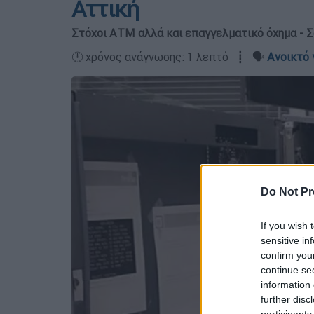
Αττική
Στόχοι ΑΤΜ αλλά και επαγγελματικό όχημα - Σ
🕛 χρόνος ανάγνωσης: 1 λεπτό ┋ 🗣️
Ανοικτό 
Do Not Pr
If you wish 
sensitive in
confirm you
continue se
information 
further disc