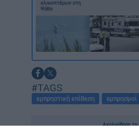
ελικοπτέρων στη
Ψάθα
#TAGS
εμπρηστική επίθεση
εμπρησμοί
Ακολούθησε το 
Live όλες οι εξελίξεις λεπτό προς