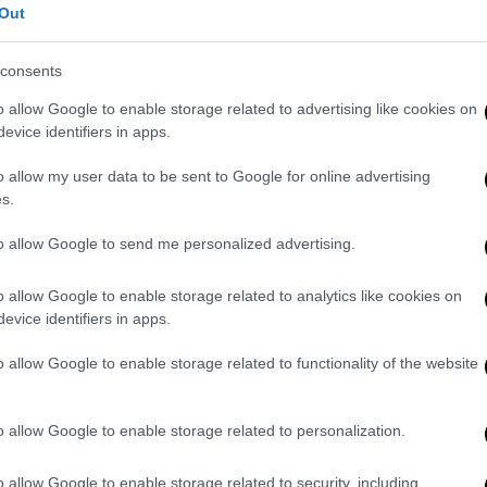
Out
κινήτων: Όταν η αγοραστική δύναμη
consents
 ανάπτυξης
o allow Google to enable storage related to advertising like cookies on
evice identifiers in apps.
o allow my user data to be sent to Google for online advertising
s.
 στην πλατεία Κύπρου, στου
Ζωγράφου
. Και
 τρόπο, ρίχνοντας
εύφλεκτο υλικό σε ΑΤΜ
to allow Google to send me personalized advertising.
 να προκληθούν
ζημιές
, ενώ οι δράστες
o allow Google to enable storage related to analytics like cookies on
evice identifiers in apps.
 στην
Κυψέλη
. Στόχος των άγνωστων
ημα
, στο οποίο άγνωστοι
έβαλαν φωτιά
,
o allow Google to enable storage related to functionality of the website
o allow Google to enable storage related to personalization.
o allow Google to enable storage related to security, including
. Το ΕΘΝΟΣ θα παρεμβαίνει και τα προσβλητικά σχόλια θα