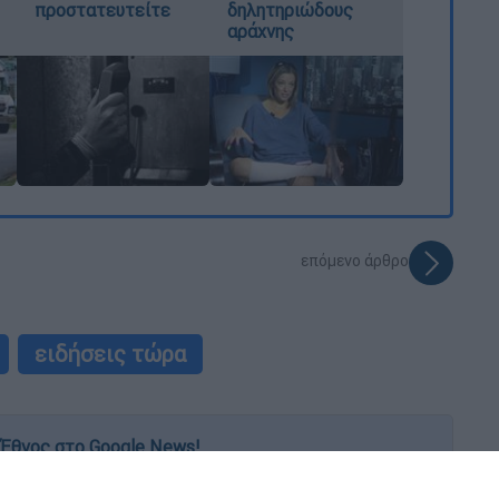
προστατευτείτε
δηλητηριώδους
αράχνης
επόμενο άρθρο
ειδήσεις τώρα
Έθνος στο Google News!
 λεπτό, με την υπογραφή του www.ethnos.gr