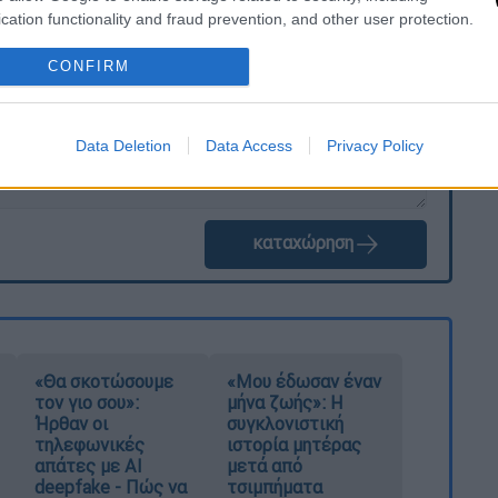
cation functionality and fraud prevention, and other user protection.
CONFIRM
Data Deletion
Data Access
Privacy Policy
καταχώρηση
«Θα σκοτώσουμε
«Μου έδωσαν έναν
τον γιο σου»:
μήνα ζωής»: Η
Ήρθαν οι
συγκλονιστική
τηλεφωνικές
ιστορία μητέρας
απάτες με AI
μετά από
deepfake - Πώς να
τσιμπήματα