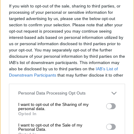
(EUROKINISSI)
If you wish to opt-out of the sale, sharing to third parties, or
processing of your personal or sensitive information for
targeted advertising by us, please use the below opt-out
Προσθέστε το ΕΘΝΟΣ στη Google
section to confirm your selection. Please note that after your
opt-out request is processed you may continue seeing
Σε αναβολή της προγραμματισμένης
interest-based ads based on personal information utilized by
διακοπής νερού
σε πέντε δήμους της
us or personal information disclosed to third parties prior to
your opt-out. You may separately opt-out of the further
Αττικής λόγω της επερχόμενης
κακοκαιρίας
disclosure of your personal information by third parties on the
Erminio
προχωράει η
ΕΥΔΑΠ
.
IAB’s list of downstream participants. This information may
also be disclosed by us to third parties on the
IAB’s List of
Όπως αναφέρει σε σχετική ανακοίνωση, οι
Downstream Participants
that may further disclose it to other
εργασίες που είχαν ανακοινωθεί
την
third parties.
Παρασκευή 27 Μαρτίου και αφορούσαν τους
Please note that this website/app uses one or more Google
Personal Data Processing Opt Outs
δήμους Αγίας Παρασκευής, Μαραθώνος,
services and may gather and store information including but
Παιανίας, Πεντέλης και Ραφήνας –
not limited to your visit or usage behaviour. You may click to
I want to opt-out of the Sharing of my
personal data.
Πικερμίου
και είχαν προγραμματιστεί για την
grant or deny consent to Google and its third-party tags to
Opted In
use your data for below specified purposes in below Google
Τρίτη 31 Μαρτίου και για την Τετάρτη 1η
consent section.
I want to opt-out of the Sale of my
Απριλίου αναβάλλονται, λόγω των έκτακτων
Personal Data.