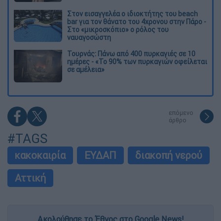
Στον εισαγγελέα ο ιδιοκτήτης του beach
bar για τον θάνατο του 4χρονου στην Πάρο -
Στο «μικροσκόπιο» ο ρόλος του
ναυαγοσώστη
Τουρνάς: Πάνω από 400 πυρκαγιές σε 10
ημέρες - «Το 90% των πυρκαγιών οφείλεται
σε αμέλεια»
επόμενο
άρθρο
#TAGS
κακοκαιρία
ΕΥΔΑΠ
διακοπή νερού
Αττική
Ακολούθησε το Έθνος στο Google News!