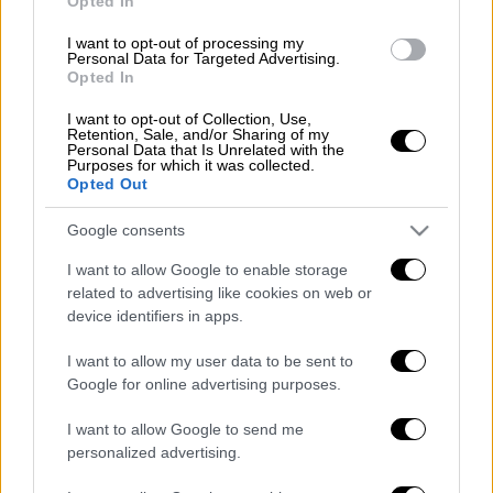
καιρικών φαινομένων που αναμένονται.
Opted In
I want to opt-out of processing my
Personal Data for Targeted Advertising.
ΔΙΑΒΑΣΤΕ ΕΠΙΣΗΣ
Opted In
Ελλάδα
|
30.03.2026 14:17
I want to opt-out of Collection, Use,
Retention, Sale, and/or Sharing of my
Αναβλήθηκε η δίκη του «Φραπέ» για
Personal Data that Is Unrelated with the
Purposes for which it was collected.
απείθεια - Στις 29 Οκτωβρίου 2027 η
Opted Out
νέα δικάσιμος
Google consents
I want to allow Google to enable storage
related to advertising like cookies on web or
Η ΕΥΔΑΠ αναφέρει ότι θα
επανέλθει με νέα
device identifiers in apps.
ανακοίνωση
για τον προγραμματισμό των
I want to allow my user data to be sent to
εργασιών.
Google for online advertising purposes.
I want to allow Google to send me
personalized advertising.
Τα σχολιά σας δημοσιεύονται άμεσα με δική σας ευθύνη. Το
ΕΘΝΟΣ θα παρεμβαίνει και τα προσβλητικά σχόλια θα
διαγράφονται