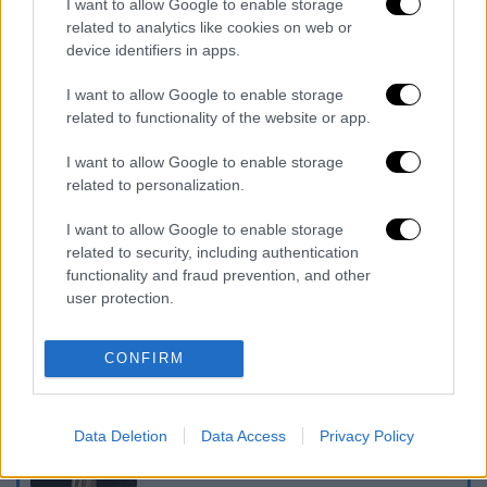
I want to allow Google to enable storage
related to analytics like cookies on web or
device identifiers in apps.
I want to allow Google to enable storage
related to functionality of the website or app.
I want to allow Google to enable storage
related to personalization.
καταχώρηση
I want to allow Google to enable storage
related to security, including authentication
functionality and fraud prevention, and other
Διαβάστε ακόμη
user protection.
O στρατηγός ήταν σχιζοφρενής, εμμονικός,
πλησίαζε τα 75 όταν τον αντάμωσε η δόξα –
CONFIRM
Εκείνος που άλλαξε την πορεία της
Ιστορίας!
Ελισάβετ Κωνσταντινίδου στο ethnos.gr:
Data Deletion
Data Access
Privacy Policy
«Κάθε πόλεμος είναι ένας εμφύλιος, όλοι
είμαστε αδέλφια»