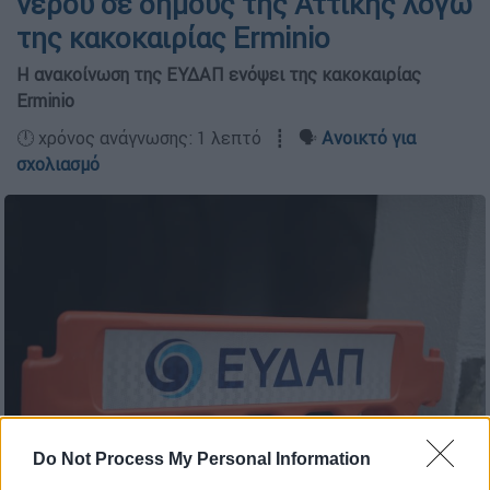
νερού σε δήμους της Αττικής λόγω
της κακοκαιρίας Erminio
Η ανακοίνωση της ΕΥΔΑΠ ενόψει της κακοκαιρίας
Erminio
🕛 χρόνος ανάγνωσης: 1 λεπτό ┋ 🗣️
Ανοικτό για
σχολιασμό
Do Not Process My Personal Information