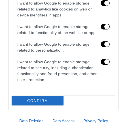
I want to allow Google to enable storage
επιβεβαίωση
ότι η απομάκρυνση της κας
related to analytics like cookies on web or
Τυχεροπούλου δεν αποτέλεσε νόμιμη
device identifiers in apps.
διοικητική επιλογή, αλλά αυθαίρετη και
I want to allow Google to enable storage
καταχρηστική ενέργεια, που στράφηκε κατά
related to functionality of the website or app.
ενός στελέχους το οποίο άσκησε τα
καθήκοντά του με επάρκεια, ανεξαρτησία και
I want to allow Google to enable storage
προσήλωση στη νομιμότητα.
related to personalization.
Ιδιαίτερη σημασία έχει ότι η κα
I want to allow Google to enable storage
related to security, including authentication
Τυχεροπούλου
εξακολουθεί μέχρι σήμερα να
functionality and fraud prevention, and other
διατηρείται στην ίδια υποβαθμισμένη θέση
,
user protection.
ακόμη και μετά τη μετάβαση του ΟΠΕΚΕΠΕ
στην ΑΑΔΕ, γεγονός που, μετά τη σημερινή
δικαστική απόφαση, καθίσταται πλέον
CONFIRM
απολύτως αδικαιολόγητο και ανεπίτρεπτο.
Αθήνα, 30 Μαρτίου 2026
Data Deletion
Data Access
Privacy Policy