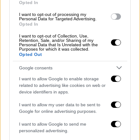
χωρίς ουσιαστικό αντικείμενο οδήγησε σε
Opted In
πλήρη υπηρεσιακή της απαξίωση.
I want to opt-out of processing my
Personal Data for Targeted Advertising.
Ενόψει των ανωτέρω, το Δικαστήριο
Opted In
διατάσσει:
I want to opt-out of Collection, Use,
Retention, Sale, and/or Sharing of my
Personal Data that Is Unrelated with the
• την επανατοποθέτησή της στη θέση της
Purposes for which it was collected.
Διευθύντριας Εσωτερικού Ελέγχου, με
Opted Out
απειλή χρηματικής ποινής ύψους 100 ευρώ
Google consents
για κάθε ημέρα άρνησης συμμόρφωσης.
I want to allow Google to enable storage
• την αποκατάσταση των μισθολογικών
related to advertising like cookies on web or
απωλειών που υπέστη,
device identifiers in apps.
• την καταβολή αποζημίωσης για την ηθική
I want to allow my user data to be sent to
Google for online advertising purposes.
βλάβη, καθώς και
I want to allow Google to send me
• την κάλυψη των δικαστικών της εξόδων.
personalized advertising.
Η απόφαση αυτή συνιστά
πλήρη δικαστική