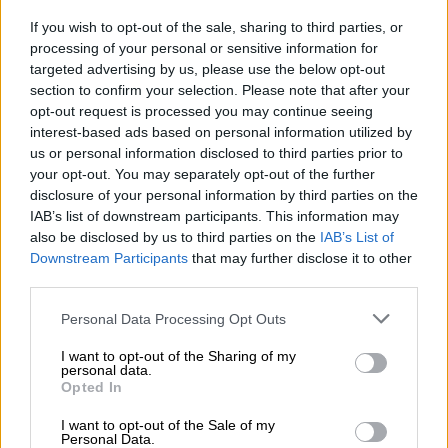
Μπαμπασίδη, δεν ερείδεται σε αντικειμενικά
υπηρεσιακά κριτήρια αλλά συνιστά δυσμενή
If you wish to opt-out of the sale, sharing to third parties, or
processing of your personal or sensitive information for
μεταχείριση οφειλόμενη μη
targeted advertising by us, please use the below opt-out
δικαιολογούμενη από τις ανάγκες της
section to confirm your selection. Please note that after your
υπηρεσίας αλλά οφειλόμενη σε μη αρεστές
opt-out request is processed you may continue seeing
στη Διοίκηση συμπεριφορές της.
interest-based ads based on personal information utilized by
us or personal information disclosed to third parties prior to
Περαιτέρω, το Δικαστήριο αναγνωρίζει ότι η
your opt-out. You may separately opt-out of the further
disclosure of your personal information by third parties on the
κα Τυχεροπούλου άσκησε τα καθήκοντά της
IAB’s list of downstream participants. This information may
με επαγγελματισμό, ευσυνειδησία και
also be disclosed by us to third parties on the
IAB’s List of
προσήλωση στη νομιμότητα, εκτελώντας
Downstream Participants
that may further disclose it to other
παράλληλα καθήκοντα ως ειδική
third parties.
επιστήμονας του Ελληνικού Γραφείου
Please note that this website/app uses one or more Google
Personal Data Processing Opt Outs
Ευρωπαίων Εντεταλμένων Εισαγγελέων,
services and may gather and store information including but
ανταποκρινόμενη πλήρως στις απαιτήσεις
not limited to your visit or usage behaviour. You may click to
I want to opt-out of the Sharing of my
personal data.
grant or deny consent to Google and its third-party tags to
της θέσης του Προϊσταμένου με τις
Opted In
use your data for below specified purposes in below Google
γνώσεις, την εμπειρία και την εργασία της,
consent section.
I want to opt-out of the Sale of my
κρίνοντας ότι η μετακίνησή της σε θέση
Personal Data.