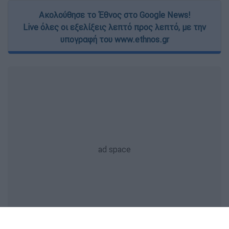
Ακολούθησε το Έθνος στο Google News!
Live όλες οι εξελίξεις λεπτό προς λεπτό, με την
υπογραφή του www.ethnos.gr