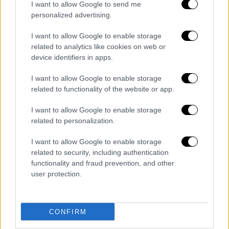
οποία, αφού επέστρεψε στην έδρα έπειτα
I want to allow Google to send me
από είκοσι τρεις ημέρες, αποχώρησε εκ νέου
personalized advertising.
λόγω, όπως πληροφορήθηκα, τεχνικού
I want to allow Google to enable storage
προβλήματος.
Στόχος μας σήμερα είναι να
related to analytics like cookies on web or
κάνουμε ό,τι απαιτείται ώστε να λάβουμε το
device identifiers in apps.
αποδεικτικό υλικό που έχει κατασχεθεί εδώ
I want to allow Google to enable storage
και τρεις εβδομάδες και, δυστυχώς, δεν μας
related to functionality of the website or app.
έχει ακόμη χορηγηθεί, εξαιτίας των
μεθοδεύσεων που έχουν μεσολαβήσει
»,
I want to allow Google to enable storage
δήλωσε χαρακτηριστικά στην κάμερα του
related to personalization.
Orange Press
.
I want to allow Google to enable storage
related to security, including authentication
functionality and fraud prevention, and other
user protection.
CONFIRM