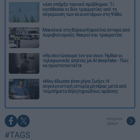
«Δεν υπήρξε τεχνικό πρόβλημα»: Τι
κατέθεσαν οι δύο τραυματίες από τη
σύγκρουση των ελικοπτέρων στη Ψάθα
Μακελειό στη Βόρεια Καρολίνα ύστερα από
πυροβολισμούς: Νεκροί και τραυματίες
«Θα σκοτώσουμε τον γιο σου»: Ήρθαν οι
τηλεφωνικές απάτες με AI deepfake - Πώς
να προστατευτείτε
«Μου έδωσαν έναν μήνα ζωής»: Η
συγκλονιστική ιστορία μητέρας μετά από
τσιμπήματα δηλητηριώδους αράχνης
επόμενο
άρθρο
#TAGS