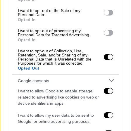
Αποφασισμένη να διασφαλίσει ότι το
use your data for below specified purposes in below Google
βιντεοληπτικό υλικό για το δυστύχημα στα
consent section.
I want to opt-out of the Sale of my
Personal Data.
Τέμπη θα φτάσει στα χέρια των οικογενειών
Opted In
των θυμάτων, εμφανίστηκε η Ζωή
Κωνσταντοπούλου, λίγο πριν εισέλθει στα
I want to opt-out of processing my
Personal Data for Targeted Advertising.
Δικαστήρια Λάρισας για τη συνέχιση της
Opted In
δίκης σχετικά με τα
«εξαφανισμένα βίντεο»
,
I want to opt-out of Collection, Use,
όπως τα χαρακτήρισε.
Retention, Sale, and/or Sharing of my
Personal Data that Is Unrelated with the
Purposes for which it was collected.
Η κ. Κωνσταντοπούλου υπογράμμισε ότι,
Opted Out
ενώ τα επίμαχα βίντεο έχουν κατασχεθεί
Google consents
εδώ και τρεις εβδομάδες, δεν έχει ακόμη
καταστεί δυνατό να τα παραλάβει, κάνοντας
I want to allow Google to enable storage
λόγο για μεθοδεύσεις.
related to advertising like cookies on web or
device identifiers in apps.
«Βρισκόμαστε και σήμερα στη δίκη για τα
I want to allow my user data to be sent to
εξαφανισμένα βίντεο, αλλά και για μια
Google for online advertising purposes.
“εξαφανισμένη” πρόεδρο δικαστηρίου, η