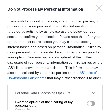
μπω στη διαδικασία να σας κοινοποιήσω
στοιχεία που αφορούν τον ιατρικό μου
Do Not Process My Personal Information
φάκελο, όσα έχουν αναφερθεί για πιέσεις
στερούνται βασιμότητας. Δεν δέχθηκα καμία
If you wish to opt-out of the sale, sharing to third parties, or
processing of your personal or sensitive information for
πίεση από κανέναν και δεν συναντήθηκα με
targeted advertising by us, please use the below opt-out
κανέναν»
.
section to confirm your selection. Please note that after your
opt-out request is processed you may continue seeing
Σε εκείνο το σημείο δημιουργήθηκε μεγάλη
interest-based ads based on personal information utilized by
ένταση ανάμεσα στην Κωνσταντοπούλου, την
us or personal information disclosed to third parties prior to
Πρόεδρο και τον πατέρα θύματος κ.
your opt-out. You may separately opt-out of the further
Τηλκερίδη ο οποίος τόνισε:
«Μας έχετε
disclosure of your personal information by third parties on the
IAB’s list of downstream participants. This information may
κουράσει κυρία πρόεδρε, είστε υπεύθυνη για
also be disclosed by us to third parties on the
IAB’s List of
όλη αυτή την κατάσταση»
.
Downstream Participants
that may further disclose it to other
third parties.
«Θα κάνουμε τα πάντα για να πάρουμε
Please note that this website/app uses one or more Google
στα χέρια μας τα εξαφανισμένα
Personal Data Processing Opt Outs
services and may gather and store information including but
βίντεο»
not limited to your visit or usage behaviour. You may click to
I want to opt-out of the Sharing of my
personal data.
grant or deny consent to Google and its third-party tags to
Opted In