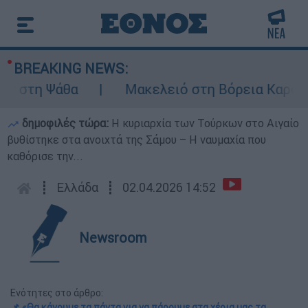
BREAKING NEWS:
τη Ψάθα
Μακελειό στη Βόρεια Καρολίνα ύ
δημοφιλές τώρα:
Η κυριαρχία των Τούρκων στο Αιγαίο
βυθίστηκε στα ανοιχτά της Σάμου – Η ναυμαχία που
καθόρισε την...
┋
Ελλάδα
┋
02.04.2026 14:52
Newsroom
Ενότητες στο άρθρο:
📌 «Θα κάνουμε τα πάντα για να πάρουμε στα χέρια μας τα