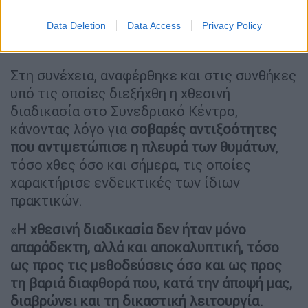
Data Deletion
Data Access
Privacy Policy
Στη συνέχεια, αναφέρθηκε και στις συνθήκες
υπό τις οποίες διεξήχθη η χθεσινή
διαδικασία στο Συνεδριακό Κέντρο,
κάνοντας λόγο για
σοβαρές αντιξοότητες
που αντιμετώπισε η πλευρά των θυμάτων
,
τόσο χθες όσο και σήμερα, τις οποίες
χαρακτήρισε ενδεικτικές των ίδιων
πρακτικών.
«
Η χθεσινή διαδικασία δεν ήταν μόνο
απαράδεκτη, αλλά και αποκαλυπτική, τόσο
ως προς τις μεθοδεύσεις όσο και ως προς
τη βαριά διαφθορά που, κατά την άποψή μας,
διαβρώνει και τη δικαστική λειτουργία.