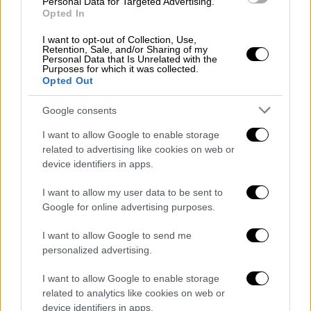
Personal Data for Targeted Advertising.
απαραίτητες ενέργειες αντιμετώπισης
Opted In
δηλητηριώδους δαγκώματος και
I want to opt-out of Collection, Use,
παρακολουθούν στενά την πορεία της υγείας
Retention, Sale, and/or Sharing of my
του.
Personal Data that Is Unrelated with the
Purposes for which it was collected.
Opted Out
Σύμφωνα με τις πρώτες ιατρικές
εκτιμήσεις, η κατάσταση του παιδιού
Google consents
χαρακτηρίζεται
σοβαρή αλλά ελεγχόμενη
,
I want to allow Google to enable storage
ενώ βρίσκεται υπό συνεχή παρακολούθηση.
related to advertising like cookies on web or
device identifiers in apps.
Οι γιατροί τονίζουν ότι στα περιστατικά
δαγκώματος από οχιά, η άμεση μεταφορά σε
I want to allow my user data to be sent to
νοσοκομείο είναι καθοριστικής σημασίας για
Google for online advertising purposes.
την αντιμετώπιση των επιπλοκών.
I want to allow Google to send me
personalized advertising.
Το περιστατικό έχει προκαλέσει
ανησυχία
στη τοπική κοινωνία
, καθώς τα τελευταία
I want to allow Google to enable storage
χρόνια έχουν καταγραφεί σποραδικά
related to analytics like cookies on web or
device identifiers in apps.