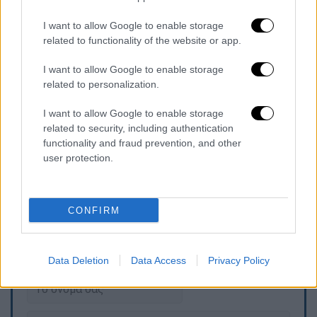
εμφανίσεις φιδιών σε αγροτικές και
ημιαστικές περιοχές των Κυκλάδων,
I want to allow Google to enable storage
ιδιαίτερα σε περιόδους αυξημένης
related to functionality of the website or app.
θερμοκρασίας.
I want to allow Google to enable storage
Οι αρμόδιες αρχές εξετάζουν τις συνθήκες
related to personalization.
κάτω από τις οποίες σημειώθηκε το συμβάν,
I want to allow Google to enable storage
ενώ υπενθυμίζουν την ανάγκη προσοχής
related to security, including authentication
κατά την επαφή με την άγρια πανίδα και την
functionality and fraud prevention, and other
αποφυγή οποιασδήποτε προσπάθειας
user protection.
προσέγγισης ή χειρισμού άγριων ζώων.
CONFIRM
Τα σχολιά σας δημοσιεύονται άμεσα με δική σας ευθύνη. Το
ΕΘΝΟΣ θα παρεμβαίνει και τα προσβλητικά σχόλια θα
διαγράφονται
Data Deletion
Data Access
Privacy Policy