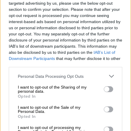
targeted advertising by us, please use the below opt-out
σοβαρή ανησυχία στην οικογένεια και τους
section to confirm your selection. Please note that after your
παρευρισκόμενους.
opt-out request is processed you may continue seeing
interest-based ads based on personal information utilized by
us or personal information disclosed to third parties prior to
ΔΙΑΒΑΣΤΕ ΕΠΙΣΗΣ
your opt-out. You may separately opt-out of the further
disclosure of your personal information by third parties on the
Ελλάδα
|
11.04.2026 15:26
IAB’s list of downstream participants. This information may
Τραγωδία στην Καβάλα: Νεκρό
also be disclosed by us to third parties on the
IAB’s List of
3χρονο παιδί μετά από τροχαίο - ΙΧ
Downstream Participants
that may further disclose it to other
third parties.
συγκρούστηκε με ταξί
Please note that this website/app uses one or more Google
Personal Data Processing Opt Outs
services and may gather and store information including but
not limited to your visit or usage behaviour. You may click to
I want to opt-out of the Sharing of my
personal data.
grant or deny consent to Google and its third-party tags to
Άμεσα ειδοποιήθηκε το
ΕΚΑΒ
, με
Opted In
use your data for below specified purposes in below Google
ασθενοφόρο να φτάνει στο σημείο μέσα σε
consent section.
I want to opt-out of the Sale of my
λίγα λεπτά. Ο 13χρονος μεταφέρθηκε
Personal Data.
Opted In
εσπευσμένα στο Γενικό Νοσοκομείο Σύρου,
όπου οι γιατροί προχώρησαν σε όλες τις
I want to opt-out of processing my