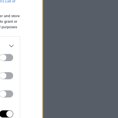
B’s List of
er and store
to grant or
ed purposes