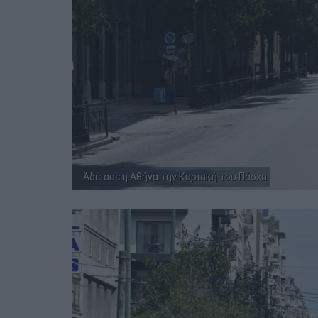
Άδειασε η Αθήνα την Κυριακή του Πάσχα