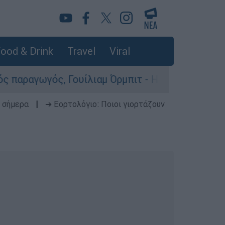
ood & Drink
Travel
Viral
μ Όρμπιτ - Η καθοριστική συμβολή του στο «Ray
 σήμερα
|
➔ Εορτολόγιο: Ποιοι γιορτάζουν