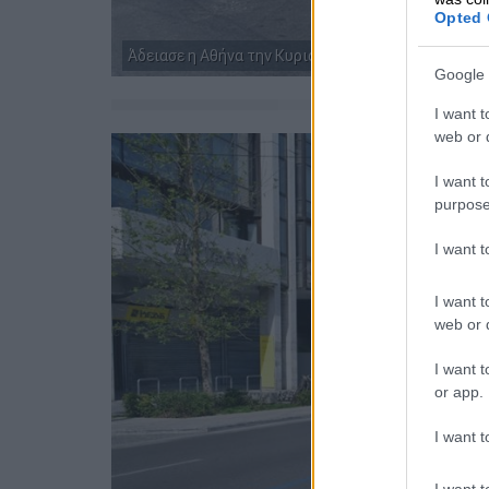
Opted 
Άδειασε η Αθήνα την Κυριακή του Πάσχα
Google 
I want t
web or d
I want t
purpose
I want 
I want t
web or d
I want t
or app.
I want t
I want t