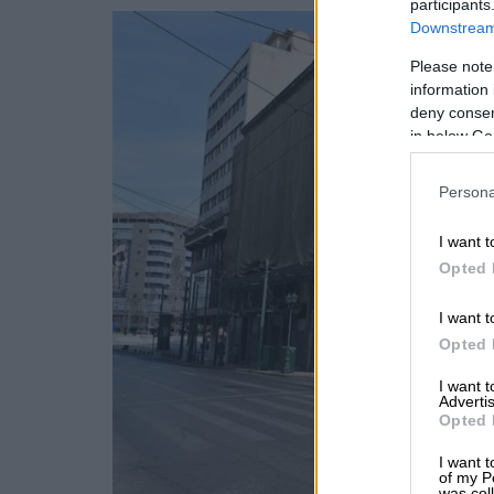
participants
Downstream 
Please note
information 
deny consent
in below Go
Persona
I want t
Opted 
I want t
Opted 
I want 
Advertis
Opted 
I want t
of my P
was col