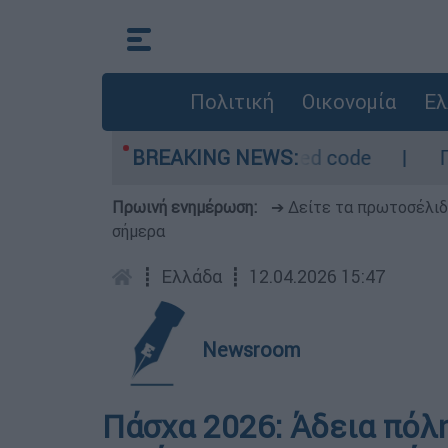
Πολιτική
Οικονομία
Ελ
ριοχές σε red code
BREAKING NEWS:
Πέθανε σε ηλικία 69 
Πρωινή ενημέρωση:
➔ Δείτε τα πρωτοσέλι
σήμερα
┋
Ελλάδα
┋
12.04.2026 15:47
Newsroom
Πάσχα 2026: Άδεια πόλη