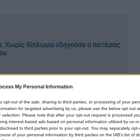
: Χωρίς δίπλωμα οδηγούσε ο πατέρας
ου
λόγο κυκλοφορούσαν
τουρίστες
, που
ocess My Personal Information
α της πρωτεύουσας.
to opt-out of the sale, sharing to third parties, or processing of your per
ντάγματος, στην Πανεπιστημίου και την
formation for targeted advertising by us, please use the below opt-out s
 στην πλατεία στο Μοναστηράκι
όπου από
r selection. Please note that after your opt-out request is processed y
eing interest-based ads based on personal information utilized by us or
ς σούβλες
με αρνιά και κοκορέτσι για το
disclosed to third parties prior to your opt-out. You may separately opt-
losure of your personal information by third parties on the IAB’s list of