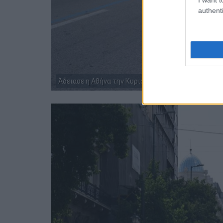
authenti
Άδειασε η Αθήνα την Κυριακή του Πάσχα