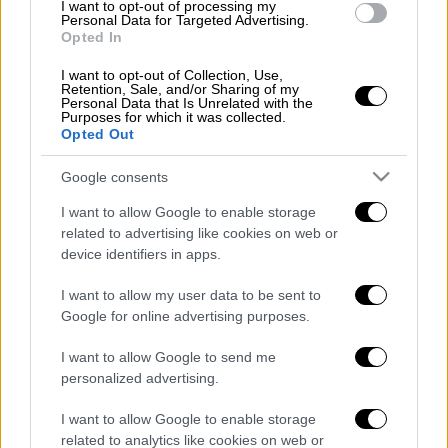
I want to opt-out of processing my
κατανάλωσαν ποσότητες αλκοολούχων
Personal Data for Targeted Advertising.
ποτών,
το 14χρονο κορίτσι ένιωσε
Opted In
αδιαθεσία και κλήθηκε ασθενοφόρο του
I want to opt-out of Collection, Use,
ΕΚΑΒ το οποίο την μετέφερε στο
Retention, Sale, and/or Sharing of my
Personal Data that Is Unrelated with the
νοσοκομείο.
Purposes for which it was collected.
Opted Out
Σύμφωνα με τις πρώτες πληροφορίες, το
Google consents
ανήλικο κορίτσι χρειάστηκε να δεχθεί
φροντίδα από τους γιατρούς του
I want to allow Google to enable storage
νοσοκομείου, ενώ οι Αρχές
προχώρησαν στη
related to advertising like cookies on web or
device identifiers in apps.
σύλληψη της 58χρονης ιδιοκτήτριας του μίνι
μάρκετ.
I want to allow my user data to be sent to
Google for online advertising purposes.
I want to allow Google to send me
Τα σχολιά σας δημοσιεύονται άμεσα με δική σας ευθύνη. Το
personalized advertising.
ΕΘΝΟΣ θα παρεμβαίνει και τα προσβλητικά σχόλια θα
διαγράφονται
I want to allow Google to enable storage
related to analytics like cookies on web or