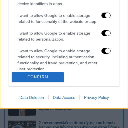
device identifiers in apps.
I want to allow Google to enable storage
related to functionality of the website or app.
I want to allow Google to enable storage
related to personalization.
καταχώρηση
I want to allow Google to enable storage
related to security, including authentication
functionality and fraud prevention, and other
Διαβάστε ακόμη
user protection.
O στρατηγός ήταν σχιζοφρενής, εμμονικός,
CONFIRM
πλησίαζε τα 75 όταν τον αντάμωσε η δόξα –
Εκείνος που άλλαξε την πορεία της
Ιστορίας!
Data Deletion
Data Access
Privacy Policy
Ελισάβετ Κωνσταντινίδου στο ethnos.gr:
«Κάθε πόλεμος είναι ένας εμφύλιος, όλοι
είμαστε αδέλφια»
Στον εισαγγελέα ο ιδιοκτήτης του beach
bar για τον θάνατο του 4χρονου στην Πάρο -