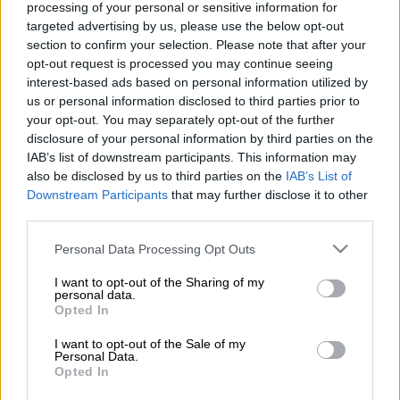
processing of your personal or sensitive information for
targeted advertising by us, please use the below opt-out
section to confirm your selection. Please note that after your
opt-out request is processed you may continue seeing
Προσθέστε το ΕΘΝΟΣ στη Google
interest-based ads based on personal information utilized by
us or personal information disclosed to third parties prior to
your opt-out. You may separately opt-out of the further
Στο νοσοκομείο Παίδων
«Αγλαΐα Κυριακού»
disclosure of your personal information by third parties on the
χρειάστηκε να νοσηλευθεί ένα 14χρονο
IAB’s list of downstream participants. This information may
κορίτσι ύστερα από
κατανάλωση
αλκοόλ
το
also be disclosed by us to third parties on the
IAB’s List of
οποίο είχε προμηθευτεί από μίνι μάρκετ μαζί
Downstream Participants
that may further disclose it to other
με έναν 15χρονο φίλο της, το βράδυ της
third parties.
Τρίτης.
Please note that this website/app uses one or more Google
Personal Data Processing Opt Outs
services and may gather and store information including but
Συνελήφθη η ιδιοκτήτρια μίνι μάρκετ
not limited to your visit or usage behaviour. You may click to
I want to opt-out of the Sharing of my
personal data.
grant or deny consent to Google and its third-party tags to
Opted In
Σύμφωνα με αστυνομικές πηγές, τα δύο
use your data for below specified purposes in below Google
ανήλικα παιδιά προμηθεύτηκαν ποσότητες
consent section.
I want to opt-out of the Sale of my
Personal Data.
αλκοόλ
από μίνι μάρκετ στην περιοχή της
Opted In
Βάρκιζας
. Αφού τα μικρά παιδιά