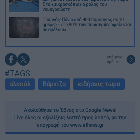
Στο «μικροσκόπιο» ο ρόλος του
ναυαγοσώστη
Τουρνάς: Πάνω από 400 πυρκαγιές σε 10
ημέρες - «Το 90% των πυρκαγιών οφείλεται
σε αμέλεια»
επόμενο
άρθρο
#TAGS
αλκοόλ
Βάρκιζα
ειδήσεις τώρα
Ακολούθησε το Έθνος στο Google News!
Live όλες οι εξελίξεις λεπτό προς λεπτό, με την
υπογραφή του www.ethnos.gr