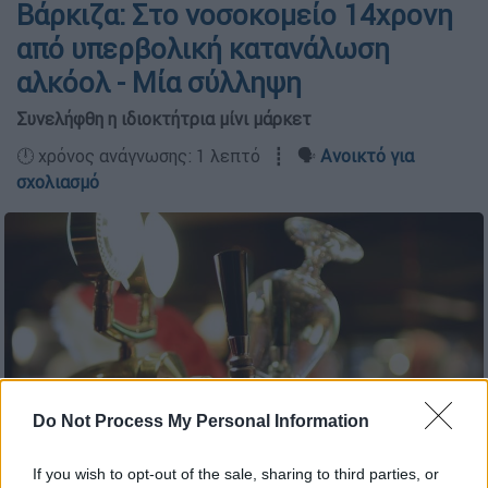
Βάρκιζα: Στο νοσοκομείο 14χρονη
από υπερβολική κατανάλωση
αλκόολ - Μία σύλληψη
Συνελήφθη η ιδιοκτήτρια μίνι μάρκετ
🕛 χρόνος ανάγνωσης: 1 λεπτό ┋ 🗣️
Ανοικτό για
σχολιασμό
Do Not Process My Personal Information
If you wish to opt-out of the sale, sharing to third parties, or