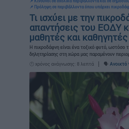
📌 Κίνδυνοι σε σχολικά περιβάλλοντα και σε δημόσιο
📌 Πρόληψη σε περιβάλλοντα όπου υπάρχει πικροδά
Τι ισχύει με την πικροδ
απαντήσεις του ΕΟΔΥ κ
μαθητές και καθηγητές
Η πικροδάφνη είναι ένα τοξικό φυτό, ωστόσο τ
δηλητηρίασης στη χώρα μας παραμένουν περιο
🕛 χρόνος ανάγνωσης: 8 λεπτά ┋ 🗣️
Ανοικτό 