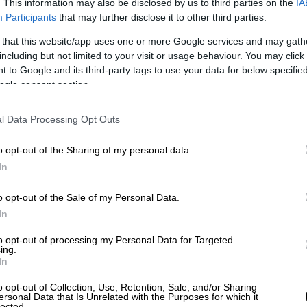
. This information may also be disclosed by us to third parties on the
IA
 να λάβει αντίδοτο ή να νοσηλευτεί
.
Participants
that may further disclose it to other third parties.
ου ΕΟΔΥ
 that this website/app uses one or more Google services and may gath
including but not limited to your visit or usage behaviour. You may click 
ι πολύ γνωστή για τη χρήση της ως
 to Google and its third-party tags to use your data for below specifi
ogle consent section.
ς, πρανή δρόμων κλπ. Όμως, ο γαλακτώδης
υ φυτού είναι γεμάτος με πολλές τοξικές
l Data Processing Opt Outs
σχοι των πικροδαφνών περιέχουν υψηλές
κοσίδων όπως η ολεανδρίνη (τριτερπενική
o opt-out of the Sharing of my personal data.
, καθιστώντας τις πικροδάφνες επικίνδυνες
In
α τα ζώα. Οι γλυκοσίδες επηρεάζουν
α, προκαλώντας συμπτώματα που
o opt-out of the Sale of my Personal Data.
 άλγος έως σοβαρές αρρυθμίες και αιφνίδιο
In
 από πικροδάφνη που καίγεται είναι πολύ
to opt-out of processing my Personal Data for Targeted
ονται συχνά στα πιο δηλητηριώδη φυτά
ing.
In
ην Ελλάδα.
o opt-out of Collection, Use, Retention, Sale, and/or Sharing
ersonal Data that Is Unrelated with the Purposes for which it
lected.