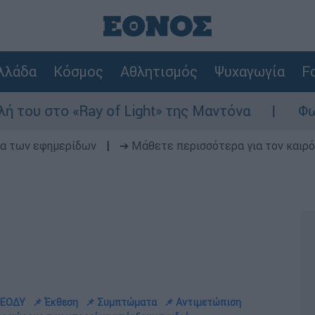
λλάδα
Κόσμος
Αθλητισμός
Ψυχαγωγία
Fo
y of Light» της Μαντόνα
Φωτιά στη Βοιωτ
δα των εφημερίδων
|
➔ Μάθετε περισσότερα για τον καιρό
υ ΕΟΔΥ
📌 Έκθεση
📌 Συμπτώματα
📌 Aντιμετώπιση