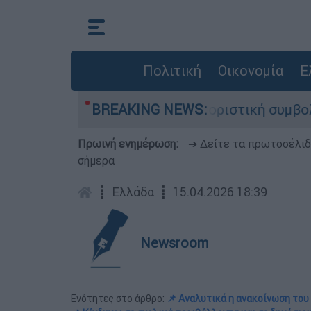
Πολιτική
Οικονομία
Ε
αμ Όρμπιτ - Η καθοριστική συμβολή του στο «Ra
BREAKING NEWS:
Πρωινή ενημέρωση:
➔ Δείτε τα πρωτοσέλι
σήμερα
┋
Ελλάδα
┋
15.04.2026 18:39
Newsroom
Ενότητες στο άρθρο:
📌 Αναλυτικά η ανακοίνωση το