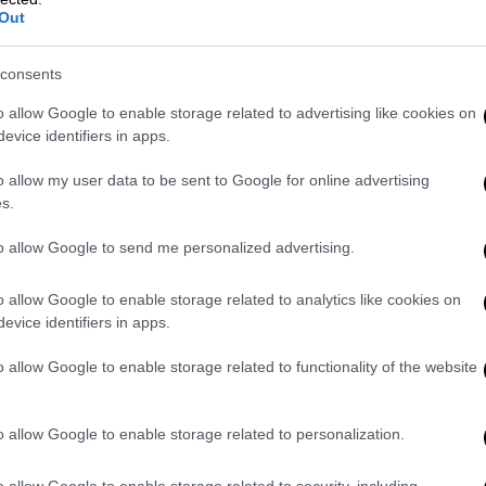
Out
φνη (Nerium oleander) μπορεί να
άποση, κατανάλωση για ιατρικούς σκοπούς
consents
επίσης και μέσω δερματικής επαφής,
o allow Google to enable storage related to advertising like cookies on
evice identifiers in apps.
θης και επικίνδυνος τρόπος έκθεσης. Τα
o allow my user data to be sent to Google for online advertising
ος φύλλα, άνθη ή σπόρους, ελκυόμενα από
s.
ήλικες μπορεί να το καταναλώσουν εν
ν ή τσαγιών που παρασκευάζονται από το
to allow Google to send me personalized advertising.
χώρες ως μέρος της παραδοσιακής ιατρικής
o allow Google to enable storage related to analytics like cookies on
ένων τροφίμων ή ποτών.
evice identifiers in apps.
υτού (φύλλα, μίσχοι, χυμός) μπορεί να
o allow Google to enable storage related to functionality of the website
δερματίτιδα ή αλλεργικές αντιδράσεις σε
λαδεύουν ή χειρίζονται το φυτό χωρίς
ατρέχουν κίνδυνο.
o allow Google to enable storage related to personalization.
 πικροδάφνης απελευθερώνει τοξικές
o allow Google to enable storage related to security, including