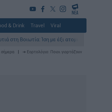
od & Drink
Travel
Viral
ία: Ίση με έξι ατομικές βόμβες της Χιροσίμα η
 σήμερα
|
➔ Εορτολόγιο: Ποιοι γιορτάζουν