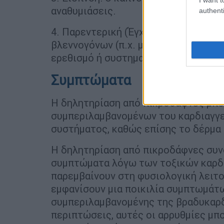
αναθυμιάσεις.
authenti
4. Παρεντερική (Έγχυση ή Τραύματα)
βλεννογόνων (π.χ. μάτια) στο χυμό τ
ερεθισμό ή συστηματική απορρόφηση
Συμπτώματα
Η δηλητηρίαση από πικροδάφνες μπο
συμπεριλαμβανομένων του καρδιαγγε
συστήματος, καθώς επίσης το δέρμα 
Η δηλητηρίαση από πικροδάφνες συν
συμπτώματα λόγω των τοξικών καρδι
παρεμβαίνουν στη φυσιολογική λειτου
εμφανίσουν μια ποικιλία συμπτωμάτω
συμπεριλαμβανομένης της βραδυκαρδ
περιπτώσεις, αυτές οι αρρυθμίες μπο