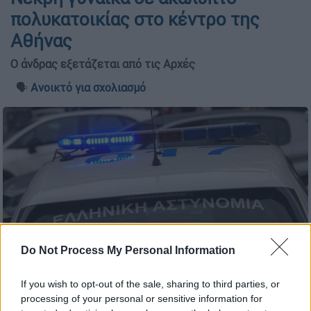
πολυκατοικίας στο κέντρο της
Αθήνας
Ο άνδρας εξετάζεται από τις Αρχές
🗣️
Ανοικτό για σχολιασμό
Do Not Process My Personal Information
Περιπολικό της αστυνομίας (ΓΙΑΝΝΗΣ ΠΑΝΑΓΟΠΟΥΛΟΣ/
If you wish to opt-out of the sale, sharing to third parties, or
EUROKINISSI)
processing of your personal or sensitive information for