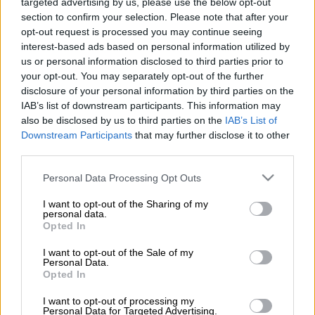
targeted advertising by us, please use the below opt-out
section to confirm your selection. Please note that after your
Προσθέστε το ΕΘΝΟΣ στη Google
opt-out request is processed you may continue seeing
interest-based ads based on personal information utilized by
us or personal information disclosed to third parties prior to
Νεκρή
εντοπίστηκε μία
γυναίκα
, σε
your opt-out. You may separately opt-out of the further
ακάλυπτο χώρο πολυκατοικίας,
στο κέντρο
disclosure of your personal information by third parties on the
της Αθήνας το πρωί της Παρασκευής (17/04).
IAB’s list of downstream participants. This information may
also be disclosed by us to third parties on the
IAB’s List of
Για την υπόθεση, σύμφωνα με τις πρώτες
Downstream Participants
that may further disclose it to other
third parties.
πληροφορίες,
έχει προσαχθεί ένας άνδρας
που βρισκόταν μαζί της σε διαμέρισμα
Please note that this website/app uses one or more Google
Personal Data Processing Opt Outs
Airbnb και εξετάζεται από τις Αρχές.
services and may gather and store information including but
not limited to your visit or usage behaviour. You may click to
I want to opt-out of the Sharing of my
personal data.
Όπως φαίνεται,
οι δυο τους γνωρίζονταν
grant or deny consent to Google and its third-party tags to
Opted In
use your data for below specified purposes in below Google
μέσω πλατφόρμας
γνωριμιών και είχαν
consent section.
I want to opt-out of the Sale of my
κανονίσει ραντεβού.
Personal Data.
Opted In
I want to opt-out of processing my
Personal Data for Targeted Advertising.