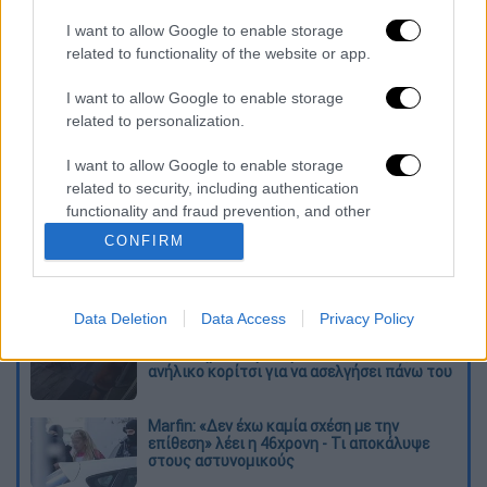
I want to allow Google to enable storage
καταχώρηση
related to functionality of the website or app.
I want to allow Google to enable storage
Διαβάστε ακόμη
related to personalization.
Επιστήμονες ανακάλυψαν τον τέταρτο
I want to allow Google to enable storage
γνωστό τύπο μεταδοτικού καρκίνου στον
related to security, including authentication
κόσμο
functionality and fraud prevention, and other
user protection.
CONFIRM
Μουντιάλ 2026: «Θα ανατινάξω τον Μέσι με
τέσσερις βόμβες» - Οι τρομοκρατικές
απειλές που ερεύνησε το FBI
Data Deletion
Data Access
Privacy Policy
Φρίκη στην Κρήτη: Τουρίστας μπήκε σε
κατάστημα και ρώτησε πόσο «κοστίζει»
ανήλικο κορίτσι για να ασελγήσει πάνω του
Marfin: «Δεν έχω καμία σχέση με την
επίθεση» λέει η 46χρονη - Τι αποκάλυψε
στους αστυνομικούς