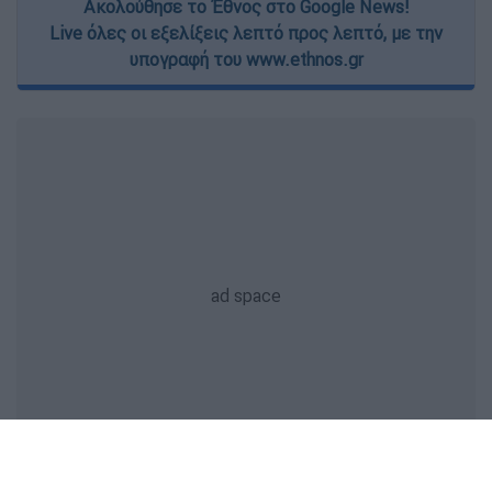
Ακολούθησε το Έθνος στο Google News!
Live όλες οι εξελίξεις λεπτό προς λεπτό, με την
υπογραφή του www.ethnos.gr