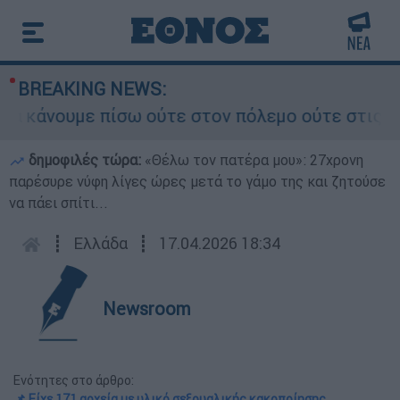
BREAKING NEWS:
άνουμε πίσω ούτε στον πόλεμο ούτε στις διαπραγ
δημοφιλές τώρα:
«Θέλω τον πατέρα μου»: 27χρονη
παρέσυρε νύφη λίγες ώρες μετά το γάμο της και ζητούσε
να πάει σπίτι...
┋
Ελλάδα
┋
17.04.2026 18:34
Newsroom
Ενότητες στο άρθρο:
📌 Είχε 171 αρχεία με υλικό σεξουαλικής κακοποίησης