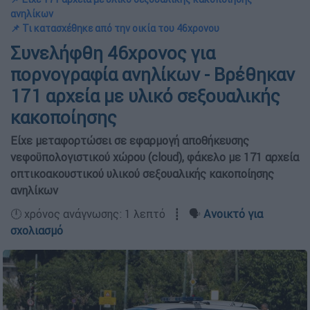
ανηλίκων
📌 Τι κατασχέθηκε από την οικία του 46χρονου
Συνελήφθη 46χρονος για
πορνογραφία ανηλίκων - Βρέθηκαν
171 αρχεία με υλικό σεξουαλικής
κακοποίησης
Είχε μεταφορτώσει σε εφαρμογή αποθήκευσης
νεφοϋπολογιστικού χώρου (cloud), φάκελο με 171 αρχεία
οπτικοακουστικού υλικού σεξουαλικής κακοποίησης
ανηλίκων
🕛 χρόνος ανάγνωσης: 1 λεπτό ┋ 🗣️
Ανοικτό για
σχολιασμό