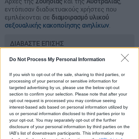
Αρχές της
Σουηδίας
και της
Αυστραλίας
,
εντόπισαν διαδικτυακούς χρήστες που
εμπλέκονται σε
διαμοιρασμό υλικού
σεξουαλικής κακοποίησης ανηλίκων
.
ΔΙΑΒΑΣΤΕ ΕΠΙΣΗΣ
Ελλάδα
|
17.04.2026 15:35
Do Not Process My Personal Information
Θάνατος Μυρτούς στην Κεφαλονιά:
«Κάναμε χρήση κοκαΐνης, έπεσε στο
If you wish to opt-out of the sale, sharing to third parties, or
κρεβάτι κι άρχισε να κάνει
processing of your personal or sensitive information for
targeted advertising by us, please use the below opt-out
σπασμούς» - Η απολογία του 26χρονου
section to confirm your selection. Please note that after your
opt-out request is processed you may continue seeing
Ελλάδα
|
17.04.2026 16:53
interest-based ads based on personal information utilized by
us or personal information disclosed to third parties prior to
Νεκρή ανήλικη στη Διώρυγα της
your opt-out. You may separately opt-out of the further
Κορίνθου: Νέα στοιχεία έρχονται στο
disclosure of your personal information by third parties on the
φως - Η 17χρονη είχε αφήσει
IAB’s list of downstream participants. This information may