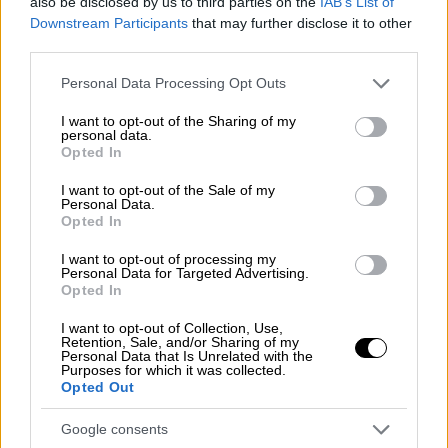
σημείωμα
also be disclosed by us to third parties on the
IAB’s List of
Downstream Participants
that may further disclose it to other
third parties.
Please note that this website/app uses one or more Google
Personal Data Processing Opt Outs
Είχε 171 αρχεία με υλικό σεξουαλικής
services and may gather and store information including but
not limited to your visit or usage behaviour. You may click to
I want to opt-out of the Sharing of my
κακοποίησης ανηλίκων
personal data.
grant or deny consent to Google and its third-party tags to
Opted In
use your data for below specified purposes in below Google
Στο πλαίσιο αυτό, εντοπίστηκε στην
consent section.
I want to opt-out of the Sale of my
ελληνική επικράτεια χρήστης του
Personal Data.
Opted In
διαδικτύου, ο οποίος είχε μεταφορτώσει σε
εφαρμογή αποθήκευσης νεφοϋπολογιστικού
I want to opt-out of processing my
Personal Data for Targeted Advertising.
χώρου (cloud),
φάκελο με 171 αρχεία
Opted In
οπτικοακουστικού υλικού σεξουαλικής
κακοποίησης ανηλίκων.
I want to opt-out of Collection, Use,
Retention, Sale, and/or Sharing of my
Personal Data that Is Unrelated with the
Ακολούθησε ενδελεχής ψηφιακή ανάλυση και
Purposes for which it was collected.
Opted Out
διαδικτυακή έρευνα, σε συνεργασία με τις
αρμόδιες Αρχές του εξωτερικού, μέσω της
Google consents