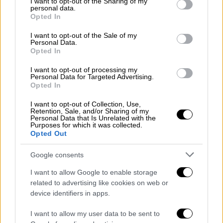
Ο οδηγός εντοπίστηκε από άνδρες της
not limited to your visit or usage behaviour. You may click to
I want to opt-out of the Sharing of my
personal data.
Ο.Ε.Π.Τ.Α.
που τον είδαν να τρέχει με
grant or deny consent to Google and its third-party tags to
Opted In
use your data for below specified purposes in below Google
ιλιγγιώδη ταχύτητα, τον ακολούθησαν με
consent section.
I want to opt-out of the Sale of my
μοτοσυκλέτα και περιπολικό τηρώντας
όλα
Personal Data.
τα μέτρα ασφαλείας
και τον ακινητοποίησαν
Opted In
στην περιοχή του Περιστερίου.
I want to opt-out of processing my
Personal Data for Targeted Advertising.
Το χρονικό της σύλληψης
Opted In
I want to opt-out of Collection, Use,
Ο συλληφθείς εντοπίστηκε
μεταμεσονύχτιες
Retention, Sale, and/or Sharing of my
Personal Data that Is Unrelated with the
ώρες
σήμερα (18-4-2026) επί της Λεωφ.
Purposes for which it was collected.
Κηφισού, να κινείται με ταχύτητα άνω των
Opted Out
200 χλμ/ώρα υπερβαίνοντας το
ανώτατο
Google consents
επιτρεπόμενο
όριο ταχύτητας κατά 120 χλμ/
ώρα και ενεργώντας παράλληλα
I want to allow Google to enable storage
related to advertising like cookies on web or
επικίνδυνους ελιγμούς.
device identifiers in apps.
Αφού τον ακινητοποίησαν στο Περιστέρι,
I want to allow my user data to be sent to
διενήργησαν και έλεγχο
με αλκοολόμετρο