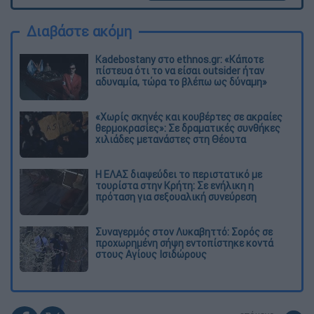
Διαβάστε ακόμη
Kadebostany στο ethnos.gr: «Κάποτε
πίστευα ότι το να είσαι outsider ήταν
αδυναμία, τώρα το βλέπω ως δύναμη»
«Χωρίς σκηνές και κουβέρτες σε ακραίες
θερμοκρασίες»: Σε δραματικές συνθήκες
χιλιάδες μετανάστες στη Θέουτα
Η ΕΛΑΣ διαψεύδει το περιστατικό με
τουρίστα στην Κρήτη: Σε ενήλικη η
πρόταση για σεξουαλική συνεύρεση
Συναγερμός στον Λυκαβηττό: Σορός σε
προχωρημένη σήψη εντοπίστηκε κοντά
στους Αγίους Ισιδώρους