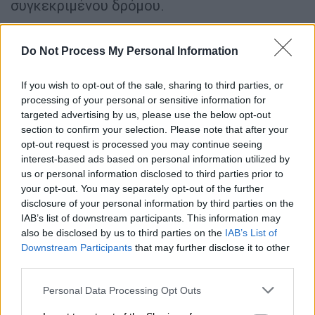
συγκεκριμένου δρόμου.
ΔΙΑΒΑΣΤΕ ΕΠΙΣΗΣ
Do Not Process My Personal Information
Ελλάδα
|
18.04.2026 13:45
If you wish to opt-out of the sale, sharing to third parties, or
Θρίλερ με τη νεκρή στο κέντρο της
processing of your personal or sensitive information for
Αθήνας: Τα κρίσιμα «τυφλά» λεπτά -
targeted advertising by us, please use the below opt-out
Τα δύο σενάρια που εξετάζονται
section to confirm your selection. Please note that after your
opt-out request is processed you may continue seeing
interest-based ads based on personal information utilized by
Lifestyle
|
18.04.2026 14:01
us or personal information disclosed to third parties prior to
your opt-out. You may separately opt-out of the further
Τάσος Κωστής για τον καρκίνο:
disclosure of your personal information by third parties on the
«Ανέβηκα τον Γολγοθά, πάλεψα με
IAB’s list of downstream participants. This information may
θεραπείες και πλέον είμαστε
also be disclosed by us to third parties on the
IAB’s List of
ισοπαλία»
Downstream Participants
that may further disclose it to other
third parties.
Please note that this website/app uses one or more Google
Personal Data Processing Opt Outs
services and may gather and store information including but