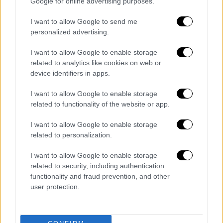
Google for online advertising purposes.
όπου και διαπιστώθηκε ότι βρίσκονταν και
υπό την
επήρεια αλκοόλ
με ένδειξη 0,37
I want to allow Google to send me
personalized advertising.
mg/l.
I want to allow Google to enable storage
Σε
βάρος του 46χρονου
σχηματίσθηκε
related to analytics like cookies on web or
δικογραφία από το Α’ Τμήμα Τροχαίας
device identifiers in apps.
Δυτικής Αττικής για επικίνδυνη οδήγηση
ενώ το όχημα του 46χρονου κατασχέθηκε.
I want to allow Google to enable storage
related to functionality of the website or app.
Ο συλληφθείς οδηγήθηκε στον αρμόδιο
I want to allow Google to enable storage
Εισαγγελέα.
related to personalization.
Το βίντεο
I want to allow Google to enable storage
related to security, including authentication
functionality and fraud prevention, and other
user protection.