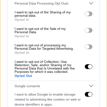
Κολομβία», συνέχισε λέγοντας.
Please note that this website/app uses one or more Google
Personal Data Processing Opt Outs
services and may gather and store information including but
«Έχουμε πέσει σε μία οργανωμένη
not limited to your visit or usage behaviour. You may click to
I want to opt-out of the Sharing of my
personal data.
grant or deny consent to Google and its third-party tags to
σπείρα»
Opted In
use your data for below specified purposes in below Google
consent section.
I want to opt-out of the Sale of my
Ο ίδιος μιλά για παγίδευση της κόρης του.
Personal Data.
Opted In
«Δεν έχετε αντιληφθεί ότι
έχουμε πέσει σε
μία οργανωμένη σπείρα
που έχει αρχηγό, που
I want to opt-out of processing my
Personal Data for Targeted Advertising.
έχει μπράβους; (...) Το ξέρω αυτό, ότι το
Opted In
παγίδευσαν,
με τρομάζει ότι θυσίασα το
I want to opt-out of Collection, Use,
παιδί μου
από άγνοιά μου, αλλά να
Retention, Sale, and/or Sharing of my
Personal Data that Is Unrelated with the
προστατεύσω τα παιδιά της κοινωνίας έχω
Purposes for which it was collected.
Opted Out
υποχρέωση και τη μνήμη της κόρης μου που
τη λοιδορούν. Εγώ γι’ αυτό ζω.
Δεν έχω
Google consents
καμία εμπιστοσύνη σε κανέναν
. Χαθήκαμε
I want to allow Google to enable storage
γιατί χάσαμε τη δικαιοσύνη», συμπλήρωσε ο
related to advertising like cookies on web or
πατέρας της 19χρονης αναφορικά με τον
device identifiers in apps.