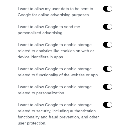
τρόπο με τον οποίο παγίδευσαν, όπως λέει,
την κόρη του.
I want to allow my user data to be sent to
Google for online advertising purposes.
I want to allow Google to send me
personalized advertising.
I want to allow Google to enable storage
related to analytics like cookies on web or
device identifiers in apps.
I want to allow Google to enable storage
related to functionality of the website or app.
I want to allow Google to enable storage
Ο πατέρας της Μυρτώς αναφέρθηκε και στην
related to personalization.
κηδεία της κόρης του, καθώς -όπως λέει-
I want to allow Google to enable storage
παλιότερα είχαν συζητήσει όταν θα τη
related to security, including authentication
συνόδευε ως νύφη στην εκκλησία.
functionality and fraud prevention, and other
user protection.
«Εγώ το παιδί μου το ‘χασα. Εγώ το παιδί