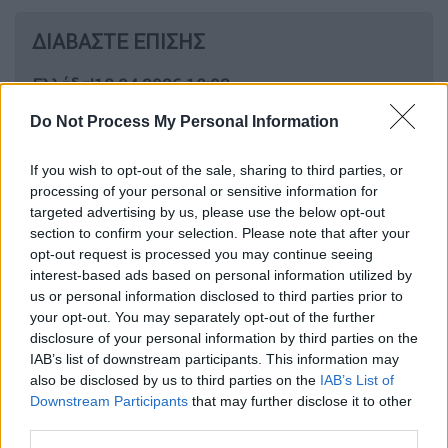
ΔΙΑΒΑΣΤΕ ΕΠΙΣΗΣ
Ελλάδα
|
18.04.2026 18:03
Κεφαλονιά: ΕΔΕ για τις καταγγελίες
Do Not Process My Personal Information
για τη διαχείριση του περιστατικού
της 19χρονης Μυρτώς
If you wish to opt-out of the sale, sharing to third parties, or
processing of your personal or sensitive information for
targeted advertising by us, please use the below opt-out
section to confirm your selection. Please note that after your
opt-out request is processed you may continue seeing
Παράλληλα, εκφράζει τον
φόβο
του για την
interest-based ads based on personal information utilized by
πορεία της υπόθεσης:
us or personal information disclosed to third parties prior to
your opt-out. You may separately opt-out of the further
«Σε πέντε λεπτά έπρεπε να βγει η απόφαση.
disclosure of your personal information by third parties on the
Δεν είμαι καθόλου ευχαριστημένος και
IAB’s list of downstream participants. This information may
ανησυχώ για την πορεία της υπόθεσης
. Δεν
also be disclosed by us to third parties on the
IAB’s List of
Downstream Participants
that may further disclose it to other
είναι μόνο αυτοί. Αν το κουβάρι το αρχίσουν
third parties.
από την αρχή, θα φτάσει μέχρι την