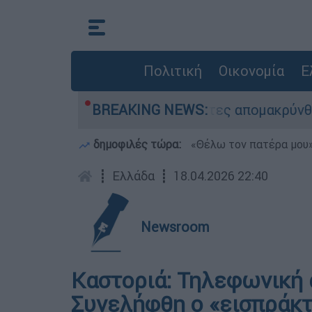
Πολιτική
Οικονομία
Ε
ση διάσωσης - 254 πολίτες απομακρύνθηκαν διά
BREAKING NEWS:
δημοφιλές τώρα:
«Θέλω τον πατέρα μου»:
┋
Ελλάδα
┋
18.04.2026 22:40
Newsroom
Καστοριά: Τηλεφωνική 
Συνελήφθη ο «εισπράκ