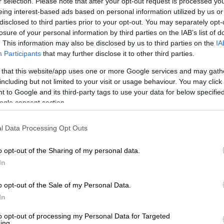
r selection. Please note that after your opt-out request is processed y
eing interest-based ads based on personal information utilized by us or
disclosed to third parties prior to your opt-out. You may separately opt-
losure of your personal information by third parties on the IAB’s list of
. This information may also be disclosed by us to third parties on the
IA
Participants
that may further disclose it to other third parties.
UROKINISSI)
 that this website/app uses one or more Google services and may gath
including but not limited to your visit or usage behaviour. You may click 
 to Google and its third-party tags to use your data for below specifi
 το ΕΘΝΟΣ στη Google
ogle consent section.
απάτης
σε βάρος
93χρονης
γυναίκας στην
l Data Processing Opt Outs
δειων που
επικαλέστηκαν επείγουσα ανάγκη
.
o opt-out of the Sharing of my personal data.
In
αν ότι η κόρη της ηλικιωμένης είχε
 άμεσα χειρουργική επέμβαση
, πείθοντάς
o opt-out of the Sale of my Personal Data.
 και το ποσό των 1.000 ευρώ.
In
to opt-out of processing my Personal Data for Targeted
ing.