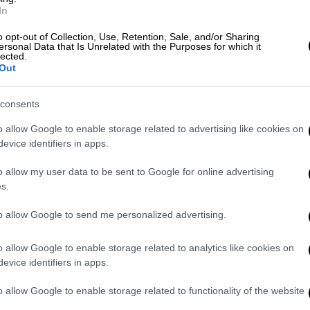
In
o opt-out of Collection, Use, Retention, Sale, and/or Sharing
κατέλειψε ανήλικη στη Λιοσίων:
ersonal Data that Is Unrelated with the Purposes for which it
lected.
γμή της παράσυρσης
Out
consents
ίο στην Παλλήνη για... 3 ευρώ - Τι
o allow Google to enable storage related to advertising like cookies on
ελάτης
evice identifiers in apps.
o allow my user data to be sent to Google for online advertising
s.
οί του Τμήματος Τυρνάβου εντόπισαν και
to allow Google to send me personalized advertising.
ναν 53χρονο ημεδαπό, ο οποίος φέρεται να
α λογαριασμό εγκληματικής οργάνωσης που
o allow Google to enable storage related to analytics like cookies on
απάτες.
evice identifiers in apps.
ι
τουλάχιστον δύο ακόμη άτομα
, τα οποία
o allow Google to enable storage related to functionality of the website