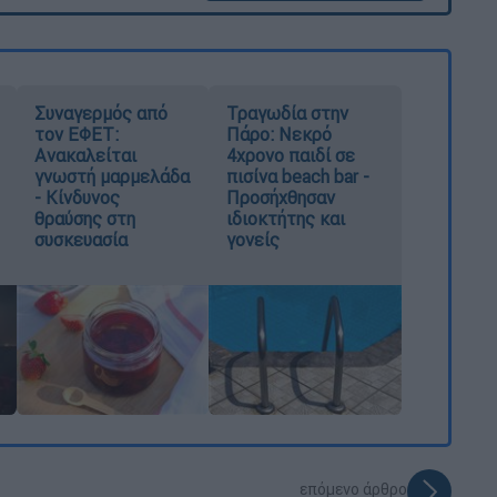
Συναγερμός από
Τραγωδία στην
τον ΕΦΕΤ:
Πάρο: Νεκρό
Ανακαλείται
4χρονο παιδί σε
γνωστή μαρμελάδα
πισίνα beach bar -
- Κίνδυνος
Προσήχθησαν
θραύσης στη
ιδιοκτήτης και
συσκευασία
γονείς
επόμενο άρθρο