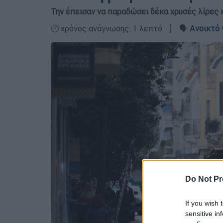
Την έπεισαν να παραδώσει δέκα χρυσές λίρες 
🕛 χρόνος ανάγνωσης: 1 λεπτό ┋ 🗣️
Ανοικτό 
Do Not Pr
If you wish 
sensitive in