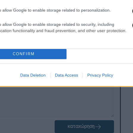
ταν τον γιατρό και μία γυναίκα που
πο.
o allow Google to enable storage related to personalization.
ίστηκαν στην κατοχή του συλληφθέντα και
o allow Google to enable storage related to security, including
χρονος οδηγήθηκε στην εισαγγελέα
cation functionality and fraud prevention, and other user protection.
ικογραφία που σχηματίστηκε σε βάρος του.
CONFIRM
. Το ΕΘΝΟΣ θα παρεμβαίνει και τα προσβλητικά σχόλια θα
Data Deletion
Data Access
Privacy Policy
καταχώρηση