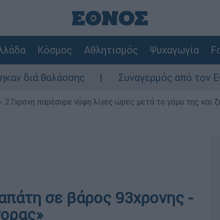
λλάδα
Κόσμος
Αθλητισμός
Ψυχαγωγία
Fo
 θαλάσσης
Συναγερμός από τον ΕΦΕΤ: Ανα
 27χρονη παρέσυρε νύφη λίγες ώρες μετά το γάμο της και ζη
απάτη σε βάρος 93χρονης -
τορας»