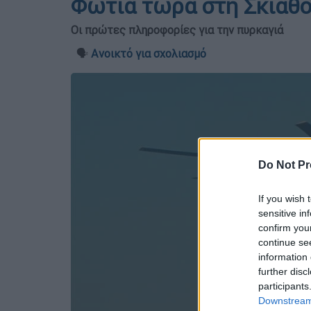
Φωτιά τώρα στη Σκιάθο
Οι πρώτες πληροφορίες για την πυρκαγιά
🗣️
Ανοικτό για σχολιασμό
Do Not Pr
If you wish 
sensitive in
confirm you
continue se
information 
further disc
participants
Downstream 