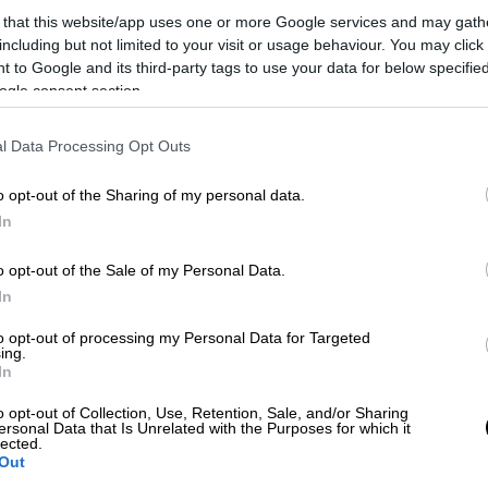
 that this website/app uses one or more Google services and may gath
including but not limited to your visit or usage behaviour. You may click 
 to Google and its third-party tags to use your data for below specifi
ogle consent section.
l Data Processing Opt Outs
o opt-out of the Sharing of my personal data.
In
 το ΕΘΝΟΣ στη Google
o opt-out of the Sale of my Personal Data.
ασε το απόγευμα της Κυριακής (19/4) σε
In
to opt-out of processing my Personal Data for Targeted
ing.
In
o opt-out of Collection, Use, Retention, Sale, and/or Sharing
ersonal Data that Is Unrelated with the Purposes for which it
lected.
ου ξυλοδαρμού γιατί αρνήθηκε να
Out