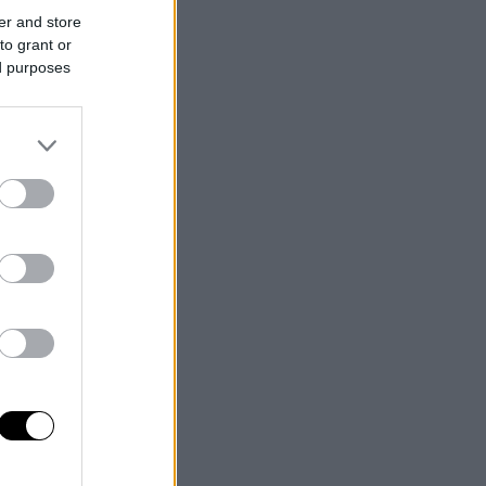
er and store
to grant or
ed purposes