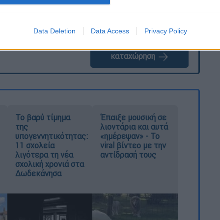
Data Deletion
Data Access
Privacy Policy
καταχώρηση
Το βαρύ τίμημα
Έπαιξε μουσική σε
της
λιοντάρια και αυτά
υπογεννητικότητας:
«ημέρεψαν» - Το
11 σχολεία
viral βίντεο με την
λιγότερα τη νέα
αντίδρασή τους
σχολική χρονιά στα
Δωδεκάνησα