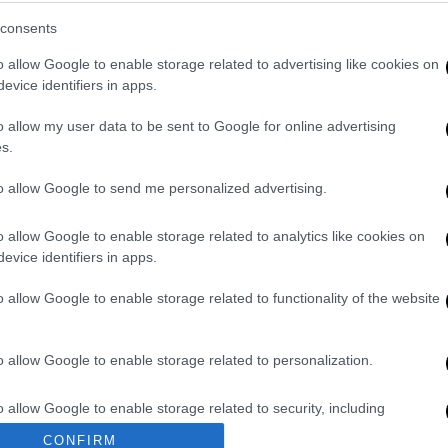
consents
o allow Google to enable storage related to advertising like cookies on
evice identifiers in apps.
περιοχή της νήσου Σκιάθου.
1 ομάδα πεζοπόρου τμήματος, 4
o allow my user data to be sent to Google for online advertising
πό υδροφόρες ΟΤΑ.
s.
stiki)
April 19, 2026
to allow Google to send me personalized advertising.
ο σημείο
επιχειρούν 15 πυροσβέστες
με
o allow Google to enable storage related to analytics like cookies on
ου τμήματος και ένα αεροσκάφος.
evice identifiers in apps.
o allow Google to enable storage related to functionality of the website
. Το ΕΘΝΟΣ θα παρεμβαίνει και τα προσβλητικά σχόλια θα
o allow Google to enable storage related to personalization.
o allow Google to enable storage related to security, including
cation functionality and fraud prevention, and other user protection.
CONFIRM