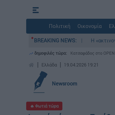
Πολιτική
Οικονομία
Ελ
κώθηκαν τρία αεροσκάφη
BREAKING NEWS:
Η «ακτινογραφία
δημοφιλές τώρα:
Κατσαφάδος στο OPEN: 
┋
Ελλάδα
┋
19.04.2026 19:21
Newsroom
🔥 Φωτιά τώρα