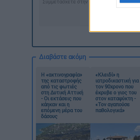
Διαβάστε ακόμη
Η «ακτινογραφία»
«Κλειδί» η
της καταστροφής
ιατροδικαστική για
από τις φωτιές
τον 90χρονο που
στη Δυτική Αττική
έκρυβε ο γιος του
- Οι εκτάσεις που
στον καταψύκτη -
κάηκαν και η
«Τον αγαπούσε
επόμενη μέρα του
παθολογικά»
δάσους