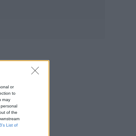
sonal or
ection to
ou may
 personal
out of the
 downstream
B’s List of