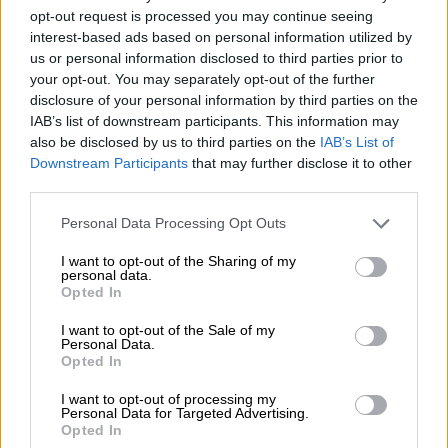
στο σημείο και να παραλαμβάνει τη γυναίκα.
opt-out request is processed you may continue seeing
Η άτυχη 51χρονη μεταφέρθηκε στο
interest-based ads based on personal information utilized by
νοσοκομείο «Ευαγγελισμός
», όπου
us or personal information disclosed to third parties prior to
διαπιστώθηκε ο θάνατός της.
your opt-out. You may separately opt-out of the further
disclosure of your personal information by third parties on the
IAB’s list of downstream participants. This information may
ΔΙΑΒΑΣΤΕ ΕΠΙΣΗΣ
also be disclosed by us to third parties on the
IAB’s List of
Downstream Participants
that may further disclose it to other
Ελλάδα
|
20.04.2026 08:17
third parties.
Απίστευτο σκηνικό στη Θεσσαλονίκη:
Please note that this website/app uses one or more Google
Personal Data Processing Opt Outs
Ανεξέλεγκτη αγελάδα έτρεχε στην
services and may gather and store information including but
Εθνική Οδό
not limited to your visit or usage behaviour. You may click to
I want to opt-out of the Sharing of my
personal data.
grant or deny consent to Google and its third-party tags to
Opted In
use your data for below specified purposes in below Google
consent section.
I want to opt-out of the Sale of my
Personal Data.
Σύμφωνα με τις πρώτες πληροφορίες, η
Opted In
γυναίκα ήταν υπάλληλος του υπουργείου, και
I want to opt-out of processing my
σύμφωνα με αυτόπτες μάρτυρες άνοιξε το
Personal Data for Targeted Advertising.
Opted In
παράθυρο και πήδηξε στο κενό.