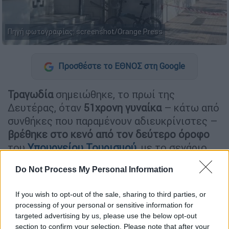
Πηγή φωτογραφίας: screenshot/Orange Press
Προσθέστε το ΕΘΝΟΣ στη Google
Τραγωδία
σημειώθηκε, το πρωί της
Δευτέρας, όταν
51χρονη γυναίκα
– κάτω από
συνθήκες που παραμένουν αδιευκρίνιστες –
βρέθηκε στο κενό από τον δεύτερο όροφο
του
Υπουργείου Τουρισμού
, με το σενάριο
της αυτοχειρίας να είναι το επικρατέστερο.
Do Not Process My Personal Information
Τι συνέβη
If you wish to opt-out of the sale, sharing to third parties, or
Το περιστατικό σημειώθηκε περίπου στις
processing of your personal or sensitive information for
targeted advertising by us, please use the below opt-out
8:30 το πρωί, με το
ΕΚΑΒ
να σπεύδει άμεσα
section to confirm your selection. Please note that after your