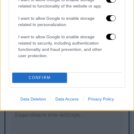
related to functionality of the website or app.
Ειλικρινή συλλυπητήρια στην οικογένεια και
τους οικείους της.
I want to allow Google to enable storage
related to personalization.
Η Ελληνική Αστυνομία διερευνά τις
συνθήκες του τραγικού συμβάντος.
I want to allow Google to enable storage
related to security, including authentication
Ανακοινώσεις θα πραγματοποιήσουν οι
functionality and fraud prevention, and other
αρμόδιες Αρχές.»
user protection.
Τα σχολιά σας δημοσιεύονται άμεσα με δική σας ευθύνη. Το
CONFIRM
ΕΘΝΟΣ θα παρεμβαίνει και τα προσβλητικά σχόλια θα
διαγράφονται
Data Deletion
Data Access
Privacy Policy