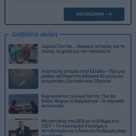
καταχώρηση
Διαβάστε ακόμη
Ξεφυλλίζοντας... τέσσερις ιστορίες για τη
γνώση, τη φύση και την τεχνολογία
Απίστευτη ιστορία στην Ελλάδα – Πώς μια
μπάλα ταξίδεψε στη θάλασσα 80 μίλια για
να κρατήσει ζωντανό έναν 30χρονο!
Κορυφώνεται το κύμα ζέστης: Πού θα
δείξει 40αρια το θερμόμετρο - Οι περιοχές
σε red code
Μητσοτάκης στη ΔΕΘ με το βλέμμα στο
2027 – Το οικονομικό στοίχημα, η
αυτοδυναμία και η δύσκολη διαδρομή μέχρι
τις κάλπες