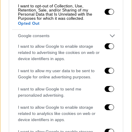
I want to opt-out of Collection, Use,
Retention, Sale, and/or Sharing of my
Personal Data that Is Unrelated with the
Purposes for which it was collected.
Opted Out
Google consents
I want to allow Google to enable storage
related to advertising like cookies on web or
device identifiers in apps.
I want to allow my user data to be sent to
Google for online advertising purposes.
Η ανακοίνωση του Υπουργείου
I want to allow Google to send me
Τουρισμού
personalized advertising.
«Η πολιτική ηγεσία του Υπουργείου
I want to allow Google to enable storage
Τουρισμού εκφράζει τη βαθύτατη οδύνη της
related to analytics like cookies on web or
για την τραγική απώλεια της υπαλλήλου του
device identifiers in apps.
Υπουργείου.
I want to allow Google to enable storage