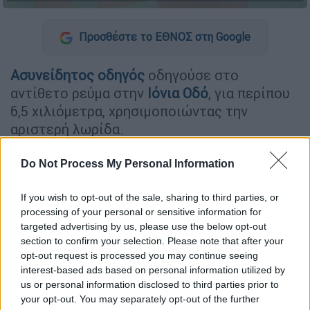
Προσθέστε το ΕΘΝΟΣ στη Google
Ασυνείδητος οδηγός
οδηγούσε στο
αντίθετο ρεύμα στην
Ιόνια Οδό
, για περίπου
6,5 χιλιόμετρα, χρησιμοποιώντας την
αριστερή λωρίδα.
Το περιστατικό
σημειώθηκε στο τμήμα
Do Not Process My Personal Information
Αντιρρίου-Ιωαννίνων
, με τον οδηγό να
κατευθύνεται π
ρος τα Ιωάννινα
ενώ
If you wish to opt-out of the sale, sharing to third parties, or
κινούνταν στο ρεύμα που οδηγεί προς
processing of your personal or sensitive information for
targeted advertising by us, please use the below opt-out
Αντίρριο.
section to confirm your selection. Please note that after your
opt-out request is processed you may continue seeing
ΔΙΑΒΑΣΤΕ ΕΠΙΣΗΣ
interest-based ads based on personal information utilized by
us or personal information disclosed to third parties prior to
Our Network
|
20.04.2026 21:00
your opt-out. You may separately opt-out of the further