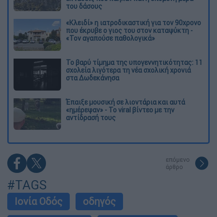
του δάσους
«Κλειδί» η ιατροδικαστική για τον 90χρονο
που έκρυβε ο γιος του στον καταψύκτη -
«Τον αγαπούσε παθολογικά»
Το βαρύ τίμημα της υπογεννητικότητας: 11
σχολεία λιγότερα τη νέα σχολική χρονιά
στα Δωδεκάνησα
Έπαιξε μουσική σε λιοντάρια και αυτά
«ημέρεψαν» - Το viral βίντεο με την
αντίδρασή τους
επόμενο
άρθρο
#TAGS
Ιονία Οδός
οδηγός