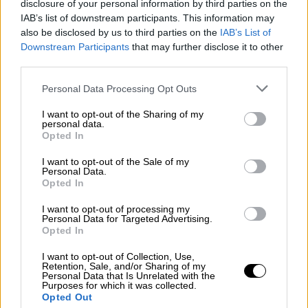
disclosure of your personal information by third parties on the
«Σύνδρομο του απατεώνα»: Γιατί
IAB’s list of downstream participants. This information may
νιώθεις ότι τους ξεγελάς όλους και
also be disclosed by us to third parties on the
IAB’s List of
δεν αξίζεις
Downstream Participants
that may further disclose it to other
third parties.
Ελλάδα
|
20.04.2026 21:07
Please note that this website/app uses one or more Google
Personal Data Processing Opt Outs
services and may gather and store information including but
Αυτό είναι το αυτοκίνητο του
not limited to your visit or usage behaviour. You may click to
I want to opt-out of the Sharing of my
πραγματογνώμονα των Τεμπών
personal data.
grant or deny consent to Google and its third-party tags to
Opted In
Δημήτρη Καρώνη που έκαψαν στην
use your data for below specified purposes in below Google
Πολυτεχνειούπολη Ζωγράφου
consent section.
I want to opt-out of the Sale of my
Personal Data.
Opted In
I want to opt-out of processing my
Personal Data for Targeted Advertising.
Δεν είχε καταναλώσει αλκόολ
Opted In
Το όχημα κινήθηκε
αντίθετα από το 5ο έως
I want to opt-out of Collection, Use,
Retention, Sale, and/or Sharing of my
το 11,5ο χιλιόμετρο
της Ιονίας Οδού, όπως
Personal Data that Is Unrelated with the
Purposes for which it was collected.
μεταδίδει ο Alpha.
Opted Out