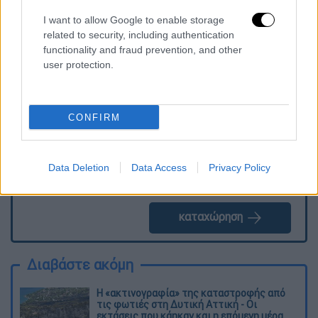
I want to allow Google to enable storage
related to security, including authentication
functionality and fraud prevention, and other
Τα σχολιά σας δημοσιεύονται άμεσα με δική σας ευθύνη. Το
ΕΘΝΟΣ θα παρεμβαίνει και τα προσβλητικά σχόλια θα
user protection.
διαγράφονται
CONFIRM
Data Deletion
Data Access
Privacy Policy
καταχώρηση
Διαβάστε ακόμη
Η «ακτινογραφία» της καταστροφής από
τις φωτιές στη Δυτική Αττική - Οι
εκτάσεις που κάηκαν και η επόμενη μέρα