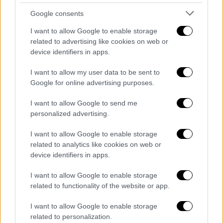
Ένας άλλος οδηγός ειδοποίησε τις Aρχές, οι
Google consents
οποίες προχώρησαν σε διακοπή της
I want to allow Google to enable storage
κυκλοφορίας στα διόδια Κλόκοβας. Ο
related to advertising like cookies on web or
οδηγός συνελήφθη από την Τροχαία και
device identifiers in apps.
διαπιστώθηκε ότι δεν είχε καταναλώσει
I want to allow my user data to be sent to
αλκόολ
. Ο ίδιος υποστήριξε ότι έκανε λάθος
Google for online advertising purposes.
καθώς «μπερδεύτηκε».
I want to allow Google to send me
personalized advertising.
I want to allow Google to enable storage
related to analytics like cookies on web or
device identifiers in apps.
I want to allow Google to enable storage
related to functionality of the website or app.
I want to allow Google to enable storage
related to personalization.