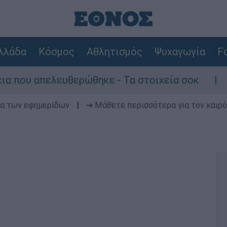
λλάδα
Κόσμος
Αθλητισμός
Ψυχαγωγία
Fo
ευθερώθηκε - Τα στοιχεία σοκ
Αδειάζει η 
δα των εφημερίδων
|
➔ Μάθετε περισσότερα για τον καιρό