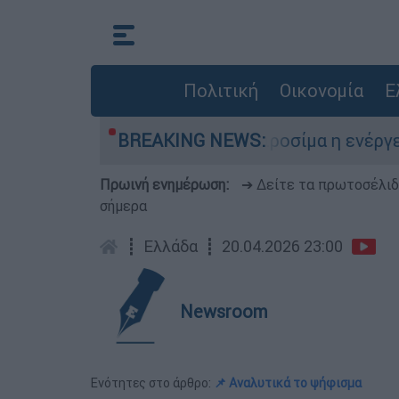
Πολιτική
Οικονομία
Ε
μικές βόμβες της Χιροσίμα η ενέργεια που απελ
BREAKING NEWS:
Πρωινή ενημέρωση:
➔ Δείτε τα πρωτοσέλι
σήμερα
┋
Ελλάδα
┋
20.04.2026 23:00
Newsroom
Ενότητες στο άρθρο:
📌 Αναλυτικά το ψήφισμα