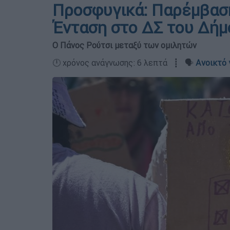
Προσφυγικά: Παρέμβαση
Ένταση στο ΔΣ του Δή
Ο Πάνος Ρούτσι μεταξύ των ομιλητών
🕛 χρόνος ανάγνωσης: 6 λεπτά ┋ 🗣️
Ανοικτό 