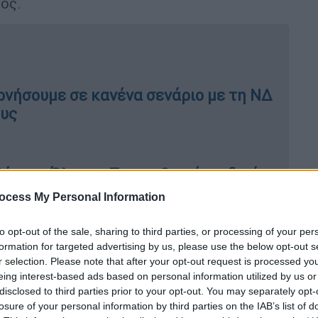
ος.
ρνήσουμε σε κανένα σενάριο με τη ΝΔ
ους
ίσσης Όλγας: «Τον υιοθετεί ως δικό
ocess My Personal Information
to opt-out of the sale, sharing to third parties, or processing of your per
formation for targeted advertising by us, please use the below opt-out s
τοίκους
, οι οποίοι
κρατούσαν σημαίες και
r selection. Please note that after your opt-out request is processed y
eing interest-based ads based on personal information utilized by us or
ν ανάπλασης, ενώ
υπήρξε και
disclosed to third parties prior to your opt-out. You may separately opt-
ημειώνεται ότι
δόθηκε ο λόγος στον Πάνο
losure of your personal information by third parties on the IAB’s list of
σε για τους
λόγους που πρέπει να