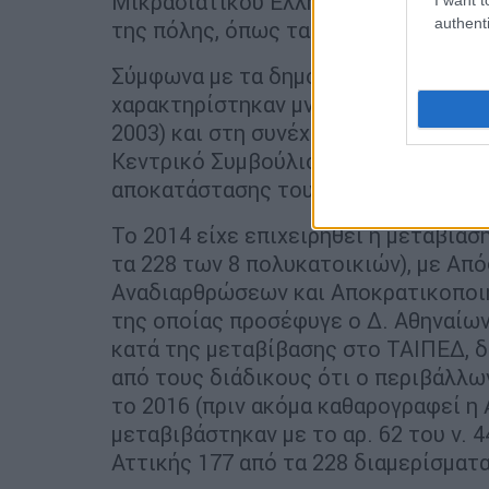
Μικρασιατικού Ελληνισμού όσο και μ
authenti
της πόλης, όπως τα γεγονότα του Δε
Σύμφωνα με τα δημοσίως διαθέσιμα σ
χαρακτηρίστηκαν μνημεία με Απόφασ
2003) και στη συνέχεια οι υπόλοιπες 
Κεντρικό Συμβούλιο Νεωτέρων Μνημ
αποκατάστασης του συγκροτήματος.
Το 2014 είχε επιχειρηθεί η μεταβία
τα 228 των 8 πολυκατοικιών), με Απ
Αναδιαρθρώσεων και Αποκρατικοποιή
της οποίας προσέφυγε ο Δ. Αθηναίων
κατά της μεταβίβασης στο ΤΑΙΠΕΔ, δ
από τους διάδικους ότι ο περιβάλλω
το 2016 (πριν ακόμα καθαρογραφεί η 
μεταβιβάστηκαν με το αρ. 62 του ν. 
Αττικής 177 από τα 228 διαμερίσματα