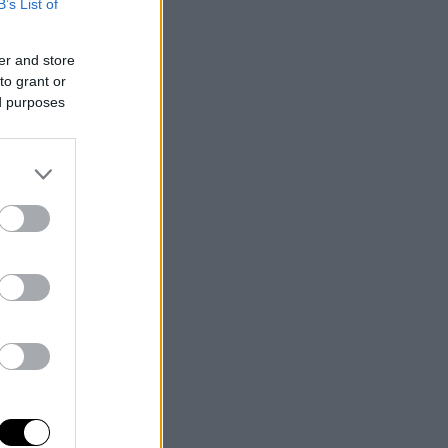
B’s List of
er and store
to grant or
ed purposes