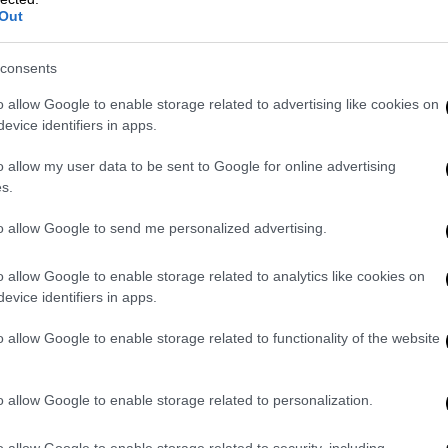
Out
consents
ιδιαίτερο ενδιαφέρον τις εξελίξεις που
o allow Google to enable storage related to advertising like cookies on
evice identifiers in apps.
τάσταση των Προσφυγικών της Λεωφόρου
ροτήματος με εξαιρετική ιστορική,
o allow my user data to be sent to Google for online advertising
ή σημασία για την Αθήνα.
s.
τροπή κατοίκων παρουσίασε τις ανησυχίες
to allow Google to send me personalized advertising.
άλιστα τον κίνδυνο για την ζωή ενός
o allow Google to enable storage related to analytics like cookies on
evice identifiers in apps.
ικό και ιστορικό σύνολο οκτώ
o allow Google to enable storage related to functionality of the website
ά την περίοδο 1933-1936 για τη στέγαση
ν σήμερα χαρακτηρισμένο μνημείο
οσωπευτικό του κινήματος του
o allow Google to enable storage related to personalization.
ονται άρρηκτα τόσο με τη μνήμη του
o allow Google to enable storage related to security, including