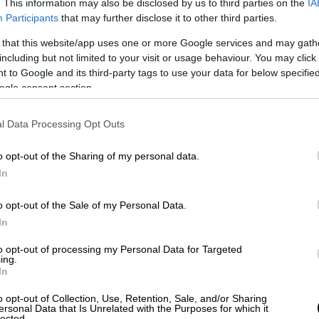
. This information may also be disclosed by us to third parties on the
IA
Participants
that may further disclose it to other third parties.
 that this website/app uses one or more Google services and may gath
including but not limited to your visit or usage behaviour. You may click 
 to Google and its third-party tags to use your data for below specifi
ogle consent section.
l Data Processing Opt Outs
o opt-out of the Sharing of my personal data.
In
video
o opt-out of the Sale of my Personal Data.
In
to opt-out of processing my Personal Data for Targeted
ing.
In
o opt-out of Collection, Use, Retention, Sale, and/or Sharing
ersonal Data that Is Unrelated with the Purposes for which it
lected.