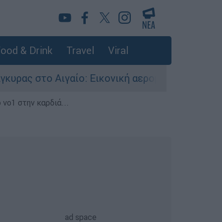
ood & Drink
Travel
Viral
γαίο: Εικονική αερομαχία ανάμεσα σε ελληνικά 
 νο1 στην καρδιά...