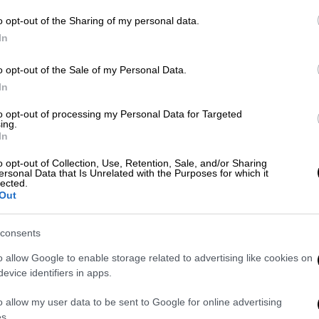
o opt-out of the Sharing of my personal data.
In
o opt-out of the Sale of my Personal Data.
In
to opt-out of processing my Personal Data for Targeted
ing.
In
o opt-out of Collection, Use, Retention, Sale, and/or Sharing
ersonal Data that Is Unrelated with the Purposes for which it
lected.
ποκριθεί η 16χρονη
Out
άσταση, με τους θεράποντες ιατρούς να
consents
 υγείας της. Η ανήλικη βρίσκεται
o allow Google to enable storage related to advertising like cookies on
ς Θεραπείας του ΚΑΤ, με πολύ βαριά
evice identifiers in apps.
με τη μηχανή και την πτώση στο
ς κακώσεις, τραύματα στο θώρακα και στη
o allow my user data to be sent to Google for online advertising
s.