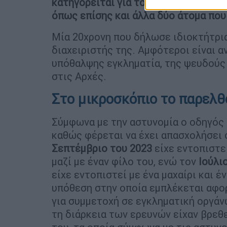
κατηγορείται για το κακούργημα της
όπως επίσης και άλλα δύο άτομα που
Μία 20χρονη που δήλωσε ιδιοκτήτρια
διαχειριστής της. Αμφότεροι είναι 
υπόθαλψης εγκληματία, της ψευδούς
στις Αρχές.
Στο μικροσκόπιο το παρελθ
Σύμφωνα με την αστυνομία ο οδηγός
καθώς φέρεται να έχει απασχολήσει 
Σεπτέμβριο του 2023
είχε εντοπιστεί
μαζί με έναν φίλο του, ενώ τον
Ιούλι
είχε εντοπιστεί με ένα μαχαίρι και έ
υπόθεση στην οποία εμπλέκεται αφο
για συμμετοχή σε εγκληματική οργάν
τη διάρκεια των ερευνών είχαν βρεθε