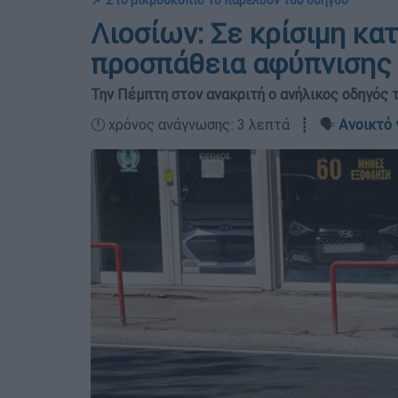
📌 Στο μικροσκόπιο το παρελθόν του οδηγού
Λιοσίων: Σε κρίσιμη κα
προσπάθεια αφύπνισης
Την Πέμπτη στον ανακριτή ο ανήλικος οδηγός 
🕛 χρόνος ανάγνωσης: 3 λεπτά ┋ 🗣️
Ανοικτό 