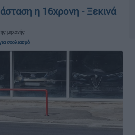
τάσταση η 16χρονη - Ξεκινά
της μηχανής
για σχολιασμό