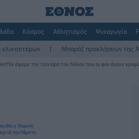
λάδα
Κόσμος
Αθλητισμός
Ψυχαγωγία
F
ων
Μπαράζ προκλήσεων της Άγκυρας στο Αι
Netflix έφερε την ταινιάρα του Νόλαν που οι φαν έχουν κρυφό
κριθεί η 16χρονη
ακριτή την Πέμπτη