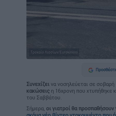
Τροχαίο Λιοσίων/Eurokinissi
Προσθέστε
Συνεχίζει
να νοσηλεύεται σε σοβαρή
κακώσεις
η 16χρονη που χτυπήθηκε 
του Σαββάτου.
Σήμερα,
οι γιατροί θα προσπαθήσουν
ακόμα νέο βίντεο ντοκουμέντο που ή