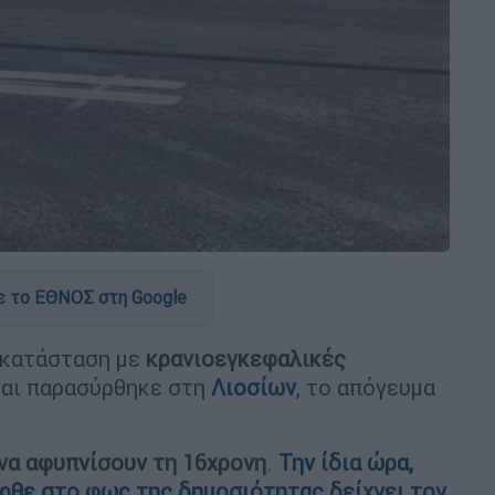
 το ΕΘΝΟΣ στη Google
 κατάσταση με
κρανιοεγκεφαλικές
και παρασύρθηκε στη
Λιοσίων
, το απόγευμα
 να αφυπνίσουν τη 16χρονη
.
Την ίδια ώρα,
ρθε στο φως της δημοσιότητας δείχνει τον