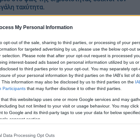
εγάλη ταχύτητα.
ocess My Personal Information
to opt-out of the sale, sharing to third parties, or processing of your per
ονη που έπεσε από τον 1ο όροφο
formation for targeted advertising by us, please use the below opt-out s
ιο που εξετάζεται
r selection. Please note that after your opt-out request is processed y
eing interest-based ads based on personal information utilized by us or
disclosed to third parties prior to your opt-out. You may separately opt-
losure of your personal information by third parties on the IAB’s list of
. This information may also be disclosed by us to third parties on the
IA
Participants
that may further disclose it to other third parties.
 that this website/app uses one or more Google services and may gath
including but not limited to your visit or usage behaviour. You may click 
 to Google and its third-party tags to use your data for below specifi
ogle consent section.
l Data Processing Opt Outs