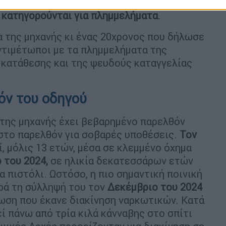
 εγκατάλειψης τόπου τροχαίου ατυχήματος,
 κατηγορούνται για πλημμελήματα
.
 της μηχανής κι ένας 20χρονος που δήλωσε
αντιμέτωποι με τα πλημμελήματα της
 κατάθεσης και της ψευδούς καταγγελίας
όν του οδηγού
 της μηχανής έχει βεβαρημένο παρελθόν
στο παρελθόν για σοβαρές υποθέσεις.
Τον
, μόλις 13 ετών, μέσα σε κλεμμένο όχημα
ο του 2024,
σε ηλικία δεκατεσσάρων ετών
να πιστόλι. Ωστόσο, η πιο σημαντική ποινική
ρά τη σύλληψή του τον
Δεκέμβριο του 2024
ωση που έκανε διακίνηση ναρκωτικών. Κατά
ί πάνω από τρία κιλά κάνναβης στο σπίτι