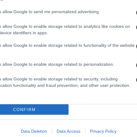
ήσει η διαδικασία σταδιακής αφύπνισης,
to allow Google to send me personalized advertising.
λογική της κατάσταση και η ανταπόκριση
o allow Google to enable storage related to analytics like cookies on
α χαρακτηρίζονται ιδιαίτερα κρίσιμα,
evice identifiers in apps.
ν εξέλιξη της υγείας της.
o allow Google to enable storage related to functionality of the website
της μηχανής - Στον ανακριτή την
o allow Google to enable storage related to personalization.
κε ο 16χρονος Σουδανός, στον οποίο
o allow Google to enable storage related to security, including
κουργήματος για επικίνδυνη οδήγηση από
cation functionality and fraud prevention, and other user protection.
η, καθώς και για εγκατάλειψη του τόπου
ός τραυματισμός
.
ίπλωμα, χτύπησε 16χρονη στην οδό Λιοσίων
CONFIRM
α να δίνει μάχη για να κρατηθεί στη ζωή.
σουν επίσης ο συνεπιβάτης του, ο οποίος
Data Deletion
Data Access
Privacy Policy