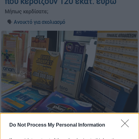
που κερδίζουν 120 εκατ. ευρώ
Μήπως κερδίσατε;
🗣️
Ανοικτό για σχολιασμό
Eurojackpot (ΤΑΤΙΑΝΑ ΜΠΟΛΑΡΗ/EUROKINISSI)
Do Not Process My Personal Information
Προσθέστε το ΕΘΝΟΣ στη Google