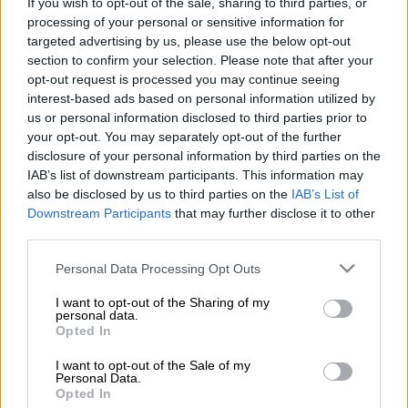
If you wish to opt-out of the sale, sharing to third parties, or
processing of your personal or sensitive information for
Ολοκληρώθηκε η σημερινή (20/04) κλήρωση
targeted advertising by us, please use the below opt-out
του
Eurojackpot
, το οποίο μοιράζει κέρδη
section to confirm your selection. Please note that after your
opt-out request is processed you may continue seeing
μέχρι και
120 εκατομμυρίων ευρώ
.
interest-based ads based on personal information utilized by
us or personal information disclosed to third parties prior to
Οι τυχεροί αριθμοί, που ανέδειξε η
your opt-out. You may separately opt-out of the further
κληρωτίδα της κλήρωσης με αριθμό
222
,
disclosure of your personal information by third parties on the
είναι οι εξής
: 31, 32, 36, 39, 47 και 7, 8.
IAB’s list of downstream participants. This information may
also be disclosed by us to third parties on the
IAB’s List of
Downstream Participants
that may further disclose it to other
ΔΙΑΒΑΣΤΕ ΕΠΙΣΗΣ
third parties.
Σινεμά
|
21.04.2026 21:15
Please note that this website/app uses one or more Google
Personal Data Processing Opt Outs
services and may gather and store information including but
Σάντρα Μπούλοκ και Νικόλ Κίντμαν
not limited to your visit or usage behaviour. You may click to
I want to opt-out of the Sharing of my
επιστρέφουν ως αδερφές Όουενς
personal data.
grant or deny consent to Google and its third-party tags to
Opted In
στο «Practical Magic 2»
use your data for below specified purposes in below Google
consent section.
I want to opt-out of the Sale of my
Personal Data.
Ελλάδα
|
21.04.2026 21:27
Opted In