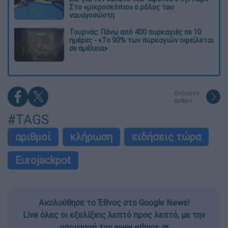
Στο «μικροσκόπιο» ο ρόλος του
ναυαγοσώστη
Τουρνάς: Πάνω από 400 πυρκαγιές σε 10
ημέρες - «Το 90% των πυρκαγιών οφείλεται
σε αμέλεια»
επόμενο
άρθρο
#TAGS
αριθμοί
κλήρωση
ειδήσεις τώρα
Eurojackpot
Ακολούθησε το Έθνος στο Google News!
Live όλες οι εξελίξεις λεπτό προς λεπτό, με την
υπογραφή του www.ethnos.gr