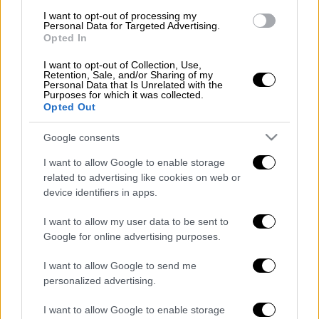
Χαϊδάρι: Σκληρή μάχη δίνει η 13χρονη
I want to opt-out of processing my
- Έπαθε τέσσερις ανακοπές στο
Personal Data for Targeted Advertising.
Opted In
χειρουργείο
I want to opt-out of Collection, Use,
Retention, Sale, and/or Sharing of my
Personal Data that Is Unrelated with the
Purposes for which it was collected.
Opted Out
Το
Eurojackpot είναι ένα ευρωπαϊκό παιχνίδι
τύχης
. Στόχος είναι η σωστή πρόβλεψη 5
Google consents
αριθμών (από 50) στο πάνω μέρος και 2
I want to allow Google to enable storage
αριθμών (από 12) στο κάτω μέρος. Παίζεται
related to advertising like cookies on web or
είτε με απλές στήλες, είτε με συστήματα
device identifiers in apps.
(πλήρη ή τυποποιημένα).
I want to allow my user data to be sent to
Google for online advertising purposes.
Τα σχολιά σας δημοσιεύονται άμεσα με δική σας ευθύνη. Το
I want to allow Google to send me
ΕΘΝΟΣ θα παρεμβαίνει και τα προσβλητικά σχόλια θα
personalized advertising.
διαγράφονται
I want to allow Google to enable storage