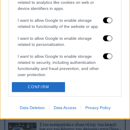
related to analytics like cookies on web or
device identifiers in apps.
I want to allow Google to enable storage
related to functionality of the website or app.
I want to allow Google to enable storage
related to personalization.
καταχώρηση
I want to allow Google to enable storage
related to security, including authentication
Διαβάστε ακόμη
functionality and fraud prevention, and other
user protection.
O στρατηγός ήταν σχιζοφρενής, εμμονικός,
πλησίαζε τα 75 όταν τον αντάμωσε η δόξα –
Εκείνος που άλλαξε την πορεία της
CONFIRM
Ιστορίας!
Ελισάβετ Κωνσταντινίδου στο ethnos.gr:
«Κάθε πόλεμος είναι ένας εμφύλιος, όλοι
Data Deletion
Data Access
Privacy Policy
είμαστε αδέλφια»
Στον εισαγγελέα ο ιδιοκτήτης του beach
bar για τον θάνατο του 4χρονου στην Πάρο -