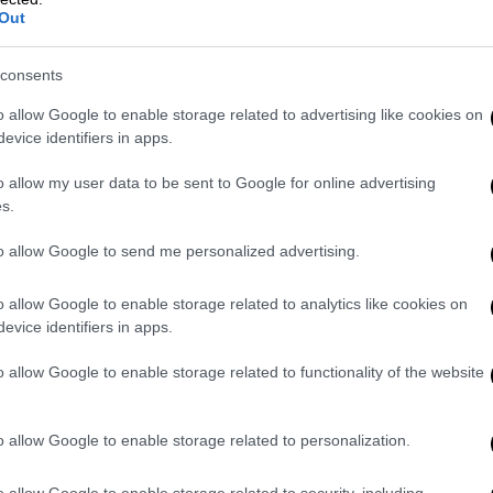
Out
νάμεις της Ασφάλειας και της Διεύθυνσης
τος, οι οποίες έχουν αναλάβει την έρευνα
consents
Πάρκο του Ασυρμάτου θεωρείται «τυφλό
ς ασφαλείας, γεγονός που δυσχεραίνει
o allow Google to enable storage related to advertising like cookies on
evice identifiers in apps.
ύ.
o allow my user data to be sent to Google for online advertising
ν τη διαδρομή του 25χρονου, ο οποίος
s.
μετά την επίθεση, αφήνοντας ίχνη αίματος
εκρός
. Τα πρώτα στοιχεία συγκλίνουν στο
to allow Google to send me personalized advertising.
πριν ο δράστης ή οι δράστες τον
o allow Google to enable storage related to analytics like cookies on
evice identifiers in apps.
παδικού επεισοδίου, ωστόσο, σύμφωνα με
o allow Google to enable storage related to functionality of the website
 φαίνεται να αποδυναμώνεται, χωρίς προς
ς κανένα ενδεχόμενο.
o allow Google to enable storage related to personalization.
ι και σε προηγούμενα περιστατικά στην ίδια
ιαδήποτε σύνδεση με επεισόδιο με
o allow Google to enable storage related to security, including