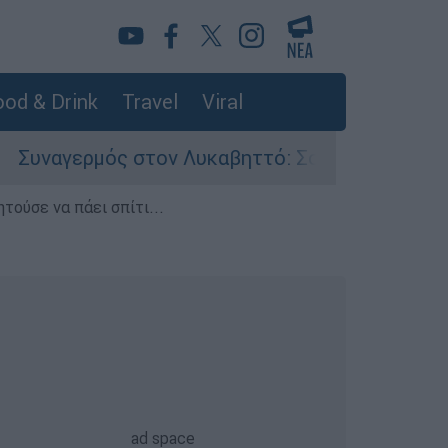
od & Drink
Travel
Viral
 στον Λυκαβηττό: Σορός σε προχωρημένη σήψη 
τούσε να πάει σπίτι...