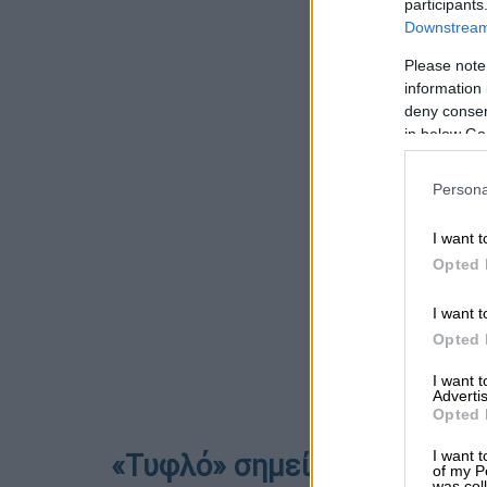
participants
Downstream 
Please note
information 
deny consent
in below Go
Persona
I want t
Opted 
I want t
Opted 
I want 
Advertis
Opted 
I want t
«Τυφλό» σημείο
of my P
was col