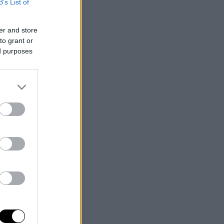
B’s List of
er and store
to grant or
ed purposes