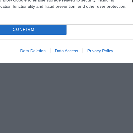
ον περασμένο Ιανουάριο σε κοντινό
cation functionality and fraud prevention, and other user protection.
τιγμής να προκύπτει σαφής συσχέτιση.
CONFIRM
Data Deletion
Data Access
Privacy Policy