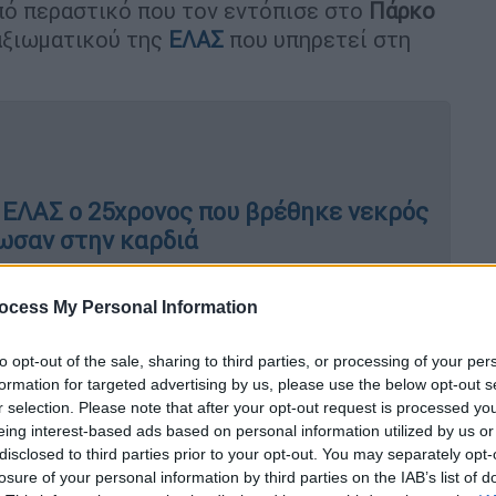
από περαστικό που τον εντόπισε στο
Πάρκο
 αξιωματικού της
ΕΛΑΣ
που υπηρετεί στη
 ΕΛΑΣ ο 25χρονος που βρέθηκε νεκρός
ρωσαν στην καρδιά
ocess My Personal Information
 με την ΕΡΤ,
ο πατέρας του ειδοποιήθηκε
to opt-out of the sale, sharing to third parties, or processing of your per
ειδή το σπίτι του βρίσκεται σε πολύ κοντινή
formation for targeted advertising by us, please use the below opt-out s
ια να δει τι είχε συμβεί. Όταν έφτασε, είδε
r selection. Please note that after your opt-out request is processed y
eing interest-based ads based on personal information utilized by us or
disclosed to third parties prior to your opt-out. You may separately opt-
losure of your personal information by third parties on the IAB’s list of