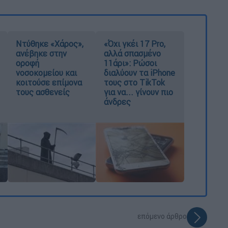
Ντύθηκε «Χάρος»,
«Όχι γκέι 17 Pro,
ανέβηκε στην
αλλά σπασμένο
οροφή
11άρι»: Ρώσοι
νοσοκομείου και
διαλύουν τα iPhone
κοιτούσε επίμονα
τους στο TikTok
τους ασθενείς
για να... γίνουν πιο
άνδρες
επόμενο άρθρο