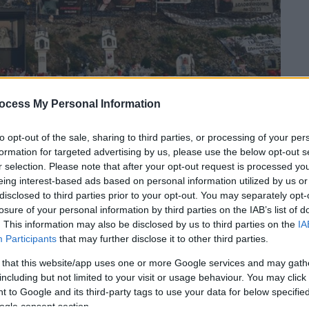
ocess My Personal Information
to opt-out of the sale, sharing to third parties, or processing of your per
formation for targeted advertising by us, please use the below opt-out s
 το ΕΘΝΟΣ στη Google
r selection. Please note that after your opt-out request is processed y
eing interest-based ads based on personal information utilized by us or
υ στο
Τριμελές Πλημμελειοδικείο Αθηνών
,
η
disclosed to third parties prior to your opt-out. You may separately opt-
losure of your personal information by third parties on the IAB’s list of
 Διαφάνειας για τη Σύμβαση 717.
. This information may also be disclosed by us to third parties on the
IA
Participants
that may further disclose it to other third parties.
λόγω του θανάτου ενός εκ των δύο
ς ημέρες
.
 that this website/app uses one or more Google services and may gath
including but not limited to your visit or usage behaviour. You may click 
 to Google and its third-party tags to use your data for below specifi
ogle consent section.