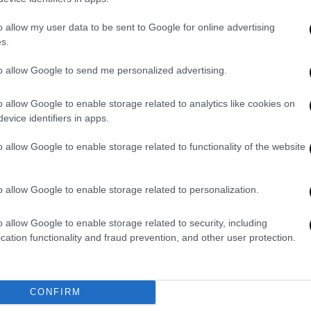
χική πράξη θανάτου, αλλά μόνο σχετική
o allow my user data to be sent to Google for online advertising
s.
to allow Google to send me personalized advertising.
ς κατηγορίας εκφράστηκαν έντονες
«δεν μπορεί να μείνει κάτι συσκοτισμένο και
o allow Google to enable storage related to analytics like cookies on
evice identifiers in apps.
ν πρόκειται για θάνατο που χρήζει
o allow Google to enable storage related to functionality of the website
 δικαστήριο δεν μπορεί να παύσει τη δίωξη
υ», με αιχμές για ενδεχόμενη καθυστέρηση
o allow Google to enable storage related to personalization.
o allow Google to enable storage related to security, including
υ κατηγορουμένου απέρριψε τα σενάρια,
cation functionality and fraud prevention, and other user protection.
ει με τους κανόνες της δικονομίας και όχι
CONFIRM
η διακοπή της διαδικασίας, επισημαίνοντας