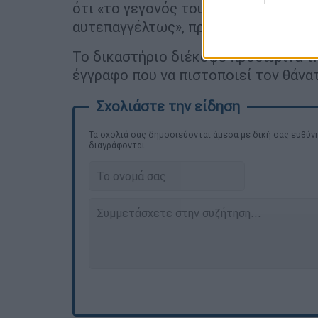
ότι «το γεγονός του θανάτου δεν αμφ
αυτεπαγγέλτως», προκειμένου να προ
Το δικαστήριο διέκοψε προσωρινά τη
έγγραφο που να πιστοποιεί τον θάνα
Τα σχολιά σας δημοσιεύονται άμεσα με δική σας ευθύνη
διαγράφονται