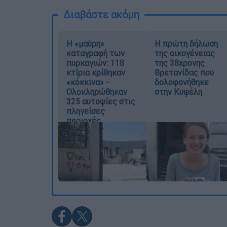
Διαβάστε ακόμη
Η «μαύρη»
Η πρώτη δήλωση
καταγραφή των
της οικογένειας
πυρκαγιών: 118
της 38χρονης
κτίρια κρίθηκαν
Βρετανίδας που
«κόκκινα» -
δολοφονήθηκε
Ολοκληρώθηκαν
στην Κυψέλη
325 αυτοψίες στις
πληγείσες
περιοχές