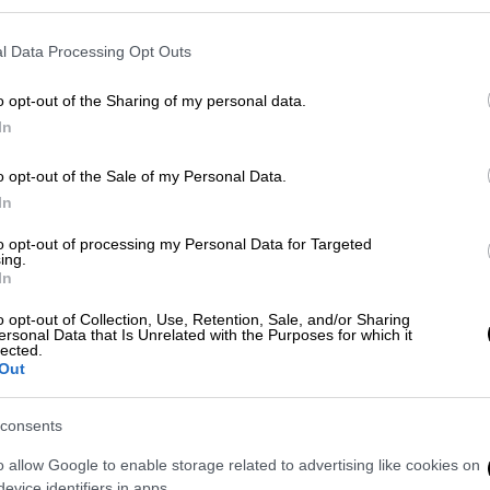
l Data Processing Opt Outs
ό 17 μήνες για την υπόθεση των
δικαστηρίου
o opt-out of the Sharing of my personal data.
In
o opt-out of the Sale of my Personal Data.
όπιν εισαγγελικής εντολής, τη
διερεύνηση
In
α με το κατηγορητήριο, το πόρισμά τους
to opt-out of processing my Personal Data for Targeted
 βρέθηκαν στο εδώλιο για παράβαση
ing.
In
o opt-out of Collection, Use, Retention, Sale, and/or Sharing
ersonal Data that Is Unrelated with the Purposes for which it
ς διαδικασίας, ο ένας εκ των
lected.
εσμα να τεθεί ζήτημα παύσης της ποινικής
Out
υνεχιστεί μόνο για τον δεύτερο.
consents
 του θανόντος ζήτησε την παύση της
o allow Google to enable storage related to advertising like cookies on
να παύσει η ποινική δίωξη λόγω θανάτου»,
evice identifiers in apps.