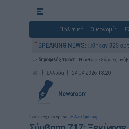
Πολιτική
Οικονομία
Ε
αν «κόκκινα» - Ολοκληρώθηκαν 325 αυτοψίες στι
BREAKING NEWS:
δημοφιλές τώρα:
Ντύθηκε «Χάρος», ανέβ
┋
Ελλάδα
┋
24.04.2026 13:20
Newsroom
Ενότητες στο άρθρο:
📌 Αντιδράσεις
Σύμβαση 717: Ξεκίνησε