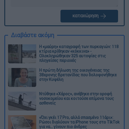
καταχώρηση
Διαβάστε ακόμη
Η «μαύρη» καταγραφή των πυρκαγιών: 118
κτίρια κρίθηκαν «κόκκινα» -
Ολοκληρώθηκαν 325 αυτοψίες στις
πληγείσες περιοχές
Η πρώτη δήλωση της οικογένειας της
38χρονης Βρετανίδας που δολοφονήθηκε
στην Κυψέλη
Ντύθηκε «Χάρος», ανέβηκε στην οροφή
νοσοκομείου και κοιτούσε επίμονα τους
ασθενείς
«Όχι γκέι 17 Pro, αλλά σπασμένο 11άρι»:
Ρώσοι διαλύουν τα iPhone τους στο TikTok
για να... γίνουν πιο άνδρες