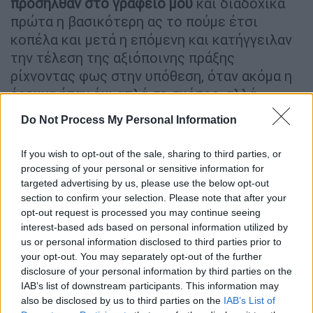
προσήλθαν στο γραφείο μου
και διαδοχικά
πρώτα η βασικότερη ας το πούμε έτσι
κοπέλα και μετά η επόμενη και κατήγγειλαν
την τέλεση της αξιόποινης πράξης
ρίχνοντας φως στην υπόθεση, όταν ακόμα η
έρευνα ήταν όχι απλά σε σκότος, αλλά
αποπροσανατολισμένη με κατεύθυνση κατά
Do Not Process My Personal Information
κύριο λόγο το επάγγελμα του θλιβερού
πατρός» σημείωσε ο δικηγόρος.
If you wish to opt-out of the sale, sharing to third parties, or
processing of your personal or sensitive information for
Όπως υποστήριξε η πραγματικότητα είναι
targeted advertising by us, please use the below opt-out
ότι «
χωρίς να γνωρίζει απολύτως καμία από
section to confirm your selection. Please note that after your
τις δύο απολύτως τίποτε
, στήθηκε αυτό το
opt-out request is processed you may continue seeing
interest-based ads based on personal information utilized by
ραντεβού. Η πρώτη κοπέλα, ας το πούμε η
us or personal information disclosed to third parties prior to
ερωτική σύντροφος, διαδοχικά των δύο
your opt-out. You may separately opt-out of the further
προσώπων, των δύο παιδιών του θύματος
disclosure of your personal information by third parties on the
και του δράστη, έμαθε μόνο από το δράστη
IAB’s list of downstream participants. This information may
also be disclosed by us to third parties on the
IAB’s List of
ότι πρόκειται να υπάρξει ένα ραντεβού και