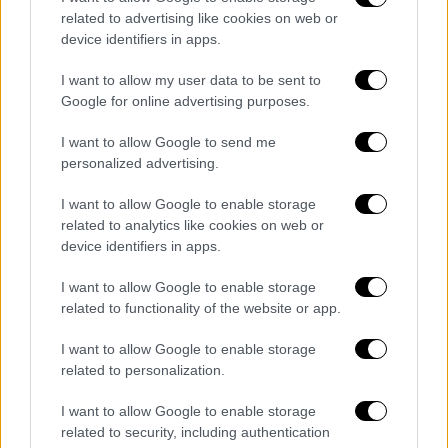
related to advertising like cookies on web or
πληροφορήθηκε από τον ίδιο το δράστη ότι
device identifiers in apps.
τελικά το θύμα δήθεν δεν πήγε».
I want to allow my user data to be sent to
Λίγη ώρα αργότερα, προσέθεσε ο δικηγόρος,
Google for online advertising purposes.
η μητέρα της κοπέλας να ακούσει ότι έχασε
τη ζωή του το παιδί από άλλο λόγο, «
δεν
I want to allow Google to send me
personalized advertising.
γνώριζε την πραγματικότητα και για να μην
ταραχθεί η κόρη της
επειδή είχαν
I want to allow Google to enable storage
μακροχρόνια φιλία και σχέση, της είπε να
related to analytics like cookies on web or
επιστρέψει στο σπίτι χρησιμοποιώντας τη
device identifiers in apps.
δικαιολογία ότι κάτι έχει πάθει ο παππούς
I want to allow Google to enable storage
σου. Και έτσι γύρισε το κορίτσι στο σπίτι
related to functionality of the website or app.
και μετά τις αρχικές έρευνες που έγιναν,
έμαθε η κοπέλα και έπεσε σε κατάσταση
I want to allow Google to enable storage
related to personalization.
σοκ. Δυστυχώς ακόμα και αυτή τη στιγμή
βρίσκεται σε κατάσταση σοκ. Φρονώ ότι η
I want to allow Google to enable storage
Εισαγγελία άσκησε μια δίωξη για υπόθαλψη
related to security, including authentication