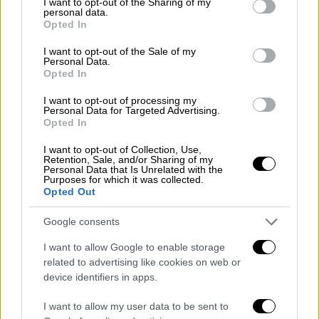
not limited to your visit or usage behaviour. You may click to
I want to opt-out of the Sharing of my
personal data.
grant or deny consent to Google and its third-party tags to
«
Τα 150 ευρώ που πρέπει να πληρώσουμε για
Opted In
use your data for below specified purposes in below Google
το φαγητό του που είναι φυλακή, πρέπει να
consent section.
I want to opt-out of the Sale of my
κόψουμε από τις θεραπείες του παιδιού
.
Personal Data.
Opted In
Είναι
τραγικό
. Όχι μόνο την κατάστρεψε,
αλλά μας αναγκάζει να κόψουμε από τις
I want to opt-out of processing my
Personal Data for Targeted Advertising.
θεραπείες και να πληρώσουμε» είπε η
Opted In
μητέρα της 15χρονης Αλεξίας μιλώντας στο
I want to opt-out of Collection, Use,
OPEN
και στην εκπομπή «Καθαρές
Retention, Sale, and/or Sharing of my
Personal Data that Is Unrelated with the
Κουβέντες».
Purposes for which it was collected.
Opted Out
Google consents
I want to allow Google to enable storage
related to advertising like cookies on web or
device identifiers in apps.
video
I want to allow my user data to be sent to