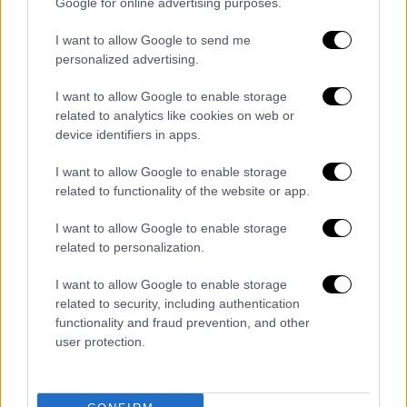
Google for online advertising purposes.
I want to allow Google to send me
personalized advertising.
«
Ντρέπομαι, τέτοιο κράτος έχουμε
.
I want to allow Google to enable storage
Υπουργός Δικαιοσύνης είναι αυτός που
related to analytics like cookies on web or
έχουμε; Είναι όλοι καραγκιόζηδες» ξέσπασε
device identifiers in apps.
από την πλευρά του ο
πατέρας
του παιδιού,
Λουκάς Σαμαρτζής. «Κάθε μέρα μας ρωτάει
I want to allow Google to enable storage
related to functionality of the website or app.
πότε θα περπατήσει. Τι να της πω εγώ;» είπε
παράλληλα.
I want to allow Google to enable storage
related to personalization.
«Δεν υπάρχει σχολικός βοηθός. Η Αλεξία
χρειάζεται νοσοκόμα, δασκάλες ειδικής
I want to allow Google to enable storage
αγωγής και προσωπικό για να την πηγαίνει
related to security, including authentication
functionality and fraud prevention, and other
τουαλέτα. Το υπουργείο ότι μπορεί να
user protection.
εγκρίνει ένα από τα τρία» συμπλήρωσε η
μητέρα της κοπέλας.