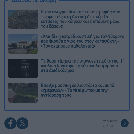
Η «ακτινογραφία» της καταστροφής από
τις φωτιές στη Δυτική Αττική - Οι
εκτάσεις που κάηκαν και η επόμενη μέρα
του δάσους
«Κλειδί» η ιατροδικαστική για τον 90χρονο
που έκρυβε ο γιος του στον καταψύκτη -
«Τον αγαπούσε παθολογικά»
Το βαρύ τίμημα της υπογεννητικότητας: 11
σχολεία λιγότερα τη νέα σχολική χρονιά
στα Δωδεκάνησα
Έπαιξε μουσική σε λιοντάρια και αυτά
«ημέρεψαν» - Το viral βίντεο με την
αντίδρασή τους
επόμενο
άρθρο