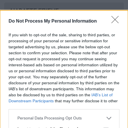
ΔΙΑΒΑΣΤΕ ΕΠΙΣΗΣ
Do Not Process My Personal Information
Ελλάδα
|
24.04.2026 20:14
Σοκ στη Σκάλα Ωρωπού: Μπάζωσαν
If you wish to opt-out of the sale, sharing to third parties, or
τη θάλασσα στην προστατευόμενη
processing of your personal or sensitive information for
λιμνοθάλασσα Natura
targeted advertising by us, please use the below opt-out
section to confirm your selection. Please note that after your
opt-out request is processed you may continue seeing
interest-based ads based on personal information utilized by
us or personal information disclosed to third parties prior to
Ο 59χρονος, ειδικότερα, καταδικάστηκε από
your opt-out. You may separately opt-out of the further
το δικαστήριο σε τέσσερα έτη και τέσσερις
disclosure of your personal information by third parties on the
μήνες φυλάκισης με αναστολή και χρηματική
IAB’s list of downstream participants. This information may
also be disclosed by us to third parties on the
IAB’s List of
ποινή 1.600 ευρώ. Μάλιστα η
οικογένεια
Downstream Participants
that may further disclose it to other
καλείται να πληρώνει τροφεία για τη
third parties.
φυλάκιση του 59χρονου
, όπως προβλέπεται
Please note that this website/app uses one or more Google
από το νόμο καθώς ήταν αίτημα αστικού
Personal Data Processing Opt Outs
services and may gather and store information including but
χαρακτήρα.