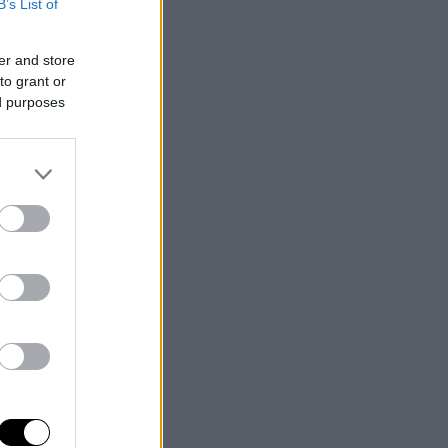
B’s List of
er and store
to grant or
ed purposes