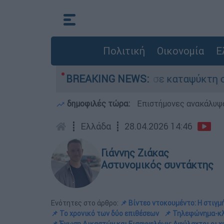
Πολιτική
Οικονομία
Ε
ν νεκρό του πατέρα σε καταψύκτη στον Μυστρά
BREAKING NEWS:
δημοφιλές τώρα:
Επιστήμονες ανακάλυψα
┋
Ελλάδα
┋
28.04.2026 14:46
Γιάννης Ζιάκας
Αστυνομικός συντάκτης
Ενότητες στο άρθρο:
📌 Βίντεο ντοκουμέντο: Η στιγμή
📌 Το χρονικό των δύο επιθέσεων
📌 Τηλεφώνημα-κλ