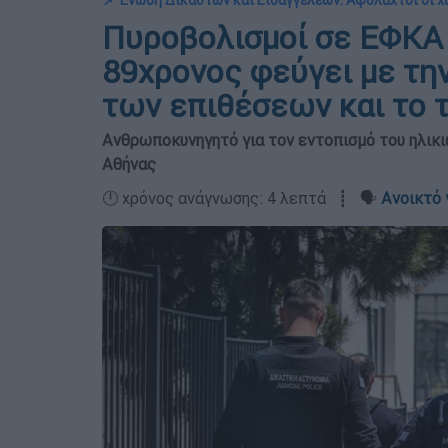
📌 Ένωση Δικαστών και Εισαγγελέων: Αφύλαχτοι οι 
Πυροβολισμοί σε ΕΦΚΑ κ
89χρονος φεύγει με την
των επιθέσεων και το 
Ανθρωποκυνηγητό για τον εντοπισμό του ηλικι
Αθήνας
🕛 χρόνος ανάγνωσης: 4 λεπτά ┋ 🗣️
Ανοικτό 