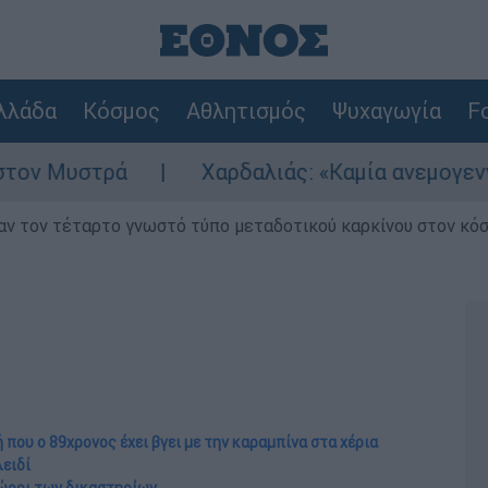
λλάδα
Κόσμος
Αθλητισμός
Ψυχαγωγία
Fo
Χαρδαλιάς: «Καμία ανεμογεννήτρια στις πλ
ν τον τέταρτο γνωστό τύπο μεταδοτικού καρκίνου στον κό
 που ο 89χρονος έχει βγει με την καραμπίνα στα χέρια
ειδί