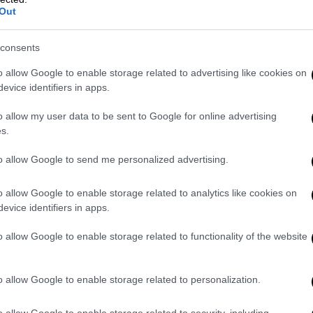
ώθηκε στις 10:31 το πρωί,
όταν το Κέντρο
Out
 ένοπλο συμβάν σε εγκατάσταση του ΕΦΚΑ
ν οδό Κειριάδων 4.
consents
άστης είχε ήδη αποχωρήσει από το σημείο,
o allow Google to enable storage related to advertising like cookies on
νομικοί που παρείχαν άμεσα τις πρώτες
evice identifiers in apps.
φαρμόζοντας αιμοστατικό επίδεσμο
o allow my user data to be sent to Google for online advertising
όρο του ΕΚΑΒ.
s.
λικιωμένο άνδρα, ο οποίος διέφυγε πεζή, με
to allow Google to send me personalized advertising.
ύουν άμεσα εκτεταμένες αναζητήσεις στην
λληλα τους ελέγχους και την επιτήρηση σε
o allow Google to enable storage related to analytics like cookies on
evice identifiers in apps.
α
στις 11:17, το Κέντρο της Άμεσης Δράσης
o allow Google to enable storage related to functionality of the website
ο στο Πρωτοδικείο Αθηνών, στην οδό
ωση, ο δράστης φέρεται να είχε ήδη
o allow Google to enable storage related to personalization.
ί πυροβολισμοί, με αποτέλεσμα τον
αλλήλων.
o allow Google to enable storage related to security, including