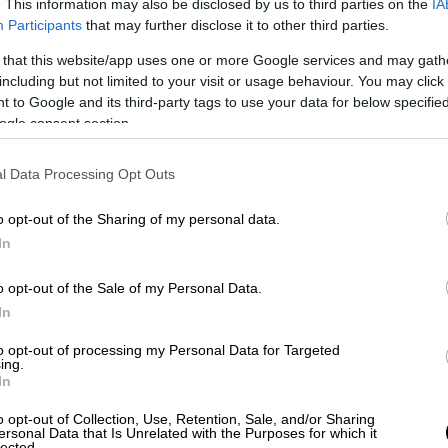
. This information may also be disclosed by us to third parties on the
IA
Participants
that may further disclose it to other third parties.
 that this website/app uses one or more Google services and may gath
including but not limited to your visit or usage behaviour. You may click 
 to Google and its third-party tags to use your data for below specifi
ogle consent section.
l Data Processing Opt Outs
o opt-out of the Sharing of my personal data.
In
o opt-out of the Sale of my Personal Data.
In
to opt-out of processing my Personal Data for Targeted
ing.
In
σεων
o opt-out of Collection, Use, Retention, Sale, and/or Sharing
ersonal Data that Is Unrelated with the Purposes for which it
lected.