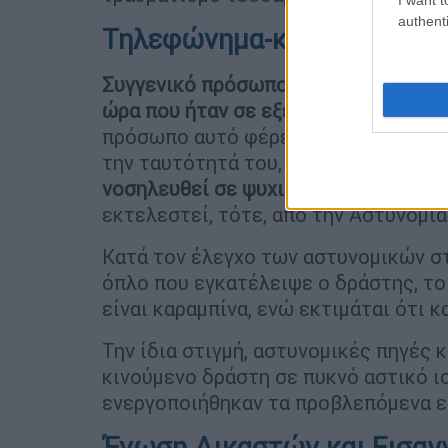
authenti
Τηλεφώνημα-κλειδί
Συγγενικό πρόσωπο του δράστη έκανε
ώρα που ήταν σε εξέλιξη το ένοπλο
πρόσωπο αυτό φέρεται να κατονόμασε
την ταυτότητά του, αναφέροντας ότ
νοσηλευθεί σε ψυχιατρική δομή, κατ
εκτελεστεί, τότε, από την Αστυνομία
Κατά τον έλεγχο των αστυνομικών σ
όπλο που εγκατέλειψε ο δράστης, το
είναι καραμπίνα, ενώ εκτιμάται ότι κ
Την ίδια στιγμή, αστυνομικές πηγές 
κινούμενο δράστη σε πυκνό αστικό ι
ενεργοποιήθηκαν τα προβλεπόμενα ε
Ένωση Δικαστών και Εισαγ