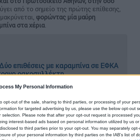
 και στο Πρωτοδικείο Αθηνών, στην οδό
ύγει από το σημείο της πρώτης επίθεσης,
ομακρύνεται,
φορώντας μία μαύρη
μπίνα στα χέρια
.
 Δύο επιθέσεις με καραμπίνα σε ΕΦΚΑ
9χρονο ρακοσυλλέκτη
ocess My Personal Information
to opt-out of the sale, sharing to third parties, or processing of your per
μή που ο 89χρονος έχει βγει με
formation for targeted advertising by us, please use the below opt-out s
r selection. Please note that after your opt-out request is processed y
eing interest-based ads based on personal information utilized by us or
disclosed to third parties prior to your opt-out. You may separately opt-
losure of your personal information by third parties on the IAB’s list of