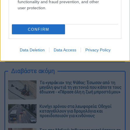
functionality and fraud prevention, and other
user protection.
CONFIRM
Data Deletion
Data Access
Privacy Policy
καταχώρηση
Διαβάστε ακόμη
Τα «γεράκια» της Ψάθας: Έσωσαν από τη
μεγάλη φωτιά τη γειτονιά που κάποτε τους
έδιωχνε - «Πέρασε όλη η ζωή μπροστά μου»
Κυνήγι χρόνου στα λεωφορεία: Οδηγοί
καταγγέλλουν για δρομολόγια και
προειδοποιούν για κινδύνους