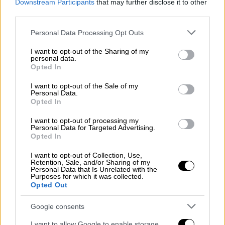
παραβίασε «STOP» και συγκρούστηκε
Downstream Participants
that may further disclose it to other
με μηχανή 17χρονου - Στη ΜΕΘ ο
third parties.
ανήλικος
Please note that this website/app uses one or more Google
Personal Data Processing Opt Outs
services and may gather and store information including but
not limited to your visit or usage behaviour. You may click to
I want to opt-out of the Sharing of my
personal data.
grant or deny consent to Google and its third-party tags to
Opted In
use your data for below specified purposes in below Google
Όλοι οι γιατροί έχουν πέσει πάνω στο παιδί,
consent section.
ενώ εξετάζεται το
ενδεχόμενο να
I want to opt-out of the Sale of my
Personal Data.
μεταφερθεί στη ΜΕΘ Παίδων του ΠΑΓΝΗ
.
Opted In
I want to opt-out of processing my
Σύμφωνα με πληροφορίες του
patris.gr,
το
Personal Data for Targeted Advertising.
Opted In
ΕΚΑΒ δέχθηκε κλήση για τραυματισμό
4χρονου παιδιού με
πολλαπλά τραύματα
από
I want to opt-out of Collection, Use,
Retention, Sale, and/or Sharing of my
οικόσιτο ζώο. Έγινε άμεση ανταπόκριση από
Personal Data that Is Unrelated with the
Purposes for which it was collected.
συμβατικό ασθενοφόρο και Κινητή Μονάδα
Opted Out
του ΕΚΑΒ με γιατρό. Εφαρμόστηκαν όλα τα
πρωτόκολλα του ATLS από συνολικά 4
Google consents
διασώστες και ένα γιατρό.
I want to allow Google to enable storage