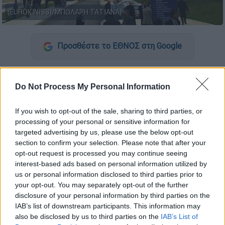
(EUROKINISSI/ΜΠΟΛΑΡΗ ΤΑΤΙΑΝΑ)
Προσθέστε το ΕΘΝΟΣ στη Google
Διασωληνωμένο νοσηλεύεται στο
Νοσοκομείο
Χανίων
ένα 4χρονο αγοράκι που
Do Not Process My Personal Information
μεταφέρθηκε μετά από δάγκωμα σκύλου.
If you wish to opt-out of the sale, sharing to third parties, or
Το παιδί μεταφέρθηκε σοβαρά
processing of your personal or sensitive information for
τραυματισμένο στο κεφάλι και στο πρόσωπο
targeted advertising by us, please use the below opt-out
section to confirm your selection. Please note that after your
και κρίθηκε πως πρέπει να
διασωληνωθεί
.
opt-out request is processed you may continue seeing
interest-based ads based on personal information utilized by
ΔΙΑΒΑΣΤΕ ΕΠΙΣΗΣ
us or personal information disclosed to third parties prior to
your opt-out. You may separately opt-out of the further
disclosure of your personal information by third parties on the
Ελλάδα
|
28.04.2026 15:32
IAB’s list of downstream participants. This information may
Τροχαίο στο Ηράκλειο: 93χρονος
also be disclosed by us to third parties on the
IAB’s List of