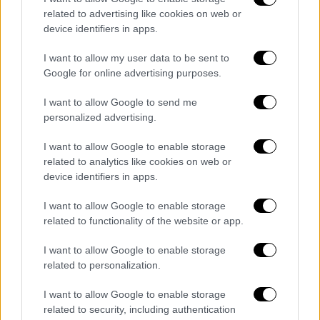
related to advertising like cookies on web or
Το παιδί διασωληνώθηκε από τον γιατρό του
device identifiers in apps.
ΕΚΑΒ Κωνσταντίνο Λάμπρη στα ΤΕΠ του
Γενικού Νοσοκομείου Χανίων.
I want to allow my user data to be sent to
Google for online advertising purposes.
«Ευχόμαστε περαστικά, ταχεία ανάρρωση και
I want to allow Google to send me
γρήγορη επιστροφή στο σπίτι του.
Ένα
personalized advertising.
μεγάλο μπράβο στο τηλεφωνικό κέντρο του
ΕΚΑΒ
για το σωστό συντονισμό, στους
I want to allow Google to enable storage
διασώστες του ΕΚΑΒ και σε όλους τους
related to analytics like cookies on web or
device identifiers in apps.
γιατρούς και νοσηλευτές που συνέδραμαν
στη έκβαση του περιστατικού» αναφέρει σε
I want to allow Google to enable storage
ανακοίνωσή του το ΕΚΑΒ.
related to functionality of the website or app.
I want to allow Google to enable storage
related to personalization.
Τα σχολιά σας δημοσιεύονται άμεσα με δική σας ευθύνη. Το
ΕΘΝΟΣ θα παρεμβαίνει και τα προσβλητικά σχόλια θα
I want to allow Google to enable storage
διαγράφονται
related to security, including authentication