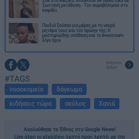
Σοκ στο Μεξικό: Influencer εκτελέστηκε σε
ζωντανή μετάδοση - Τον πυροβόλησαν στο
κεφάλι
Παιδιά ζούσαν για μέρες με τη νεκρή
μητέρα τους και τον πρώην της: Η
μυστηριώδης υπόθεση και το livestream
λίγο πριν
επόμενο
άρθρο
#TAGS
νοσοκομείο
δάγκωμα
ειδήσεις τώρα
σκύλος
Χανιά
Ακολούθησε το Έθνος στο Google News!
Live όλες οι εξελίξεις λεπτό προς λεπτό, με την