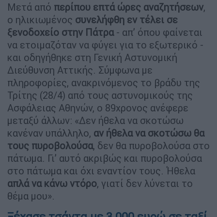
Μετά από
περίπου επτά ώρες αναζητήσεων
,
ο ηλικιωμένος
συνελήφθη εν τέλει σε
ξενοδοχείο στην Πάτρα
- απ’ όπου φαίνεται
να ετοιμαζόταν να φύγει για το εξωτερικό -
και οδηγήθηκε στη Γενική Αστυνομική
Διεύθυνση Αττικής. Σύμφωνα με
πληροφορίες, ανακρινόμενος το βράδυ της
Τρίτης (28/4) από τους αστυνομικούς της
Ασφάλειας Αθηνών, ο 89χρονος ανέφερε
μεταξύ άλλων: «Δεν ήθελα να σκοτώσω
κανέναν υπάλληλο,
αν ήθελα να σκοτώσω θα
τους πυροβολούσα
, δεν θα πυροβολούσα στο
πάτωμα. Γι’ αυτό ακριβώς και πυροβολούσα
στο πάτωμα και όχι εναντίον τους. Ήθελα
απλά να κάνω ντόρο
, γιατί δεν λύνεται το
θέμα μου».
Ξέχασε τσάντα με 3.000 ευρώ σε ταξί