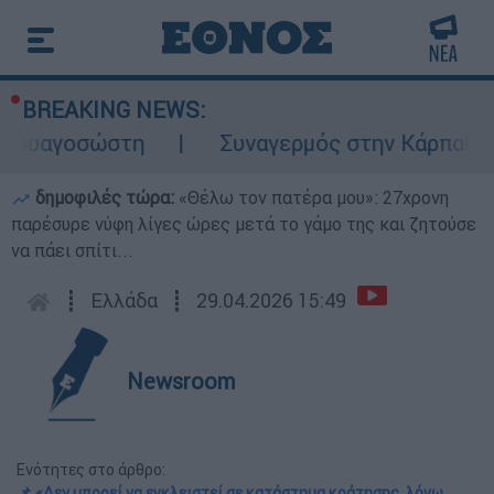
BREAKING NEWS:
αγοσώστη
Συναγερμός στην Κάρπαθο: Βρέθη
δημοφιλές τώρα:
«Θέλω τον πατέρα μου»: 27χρονη
παρέσυρε νύφη λίγες ώρες μετά το γάμο της και ζητούσε
να πάει σπίτι...
┋
Ελλάδα
┋
29.04.2026 15:49
Newsroom
Ενότητες στο άρθρο:
📌 «Δεν μπορεί να εγκλειστεί σε κατάστημα κράτησης, λόγω