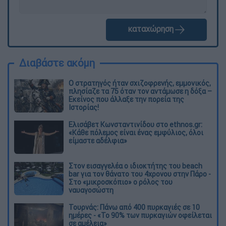
καταχώρηση
Διαβάστε ακόμη
O στρατηγός ήταν σχιζοφρενής, εμμονικός,
πλησίαζε τα 75 όταν τον αντάμωσε η δόξα –
Εκείνος που άλλαξε την πορεία της
Ιστορίας!
Ελισάβετ Κωνσταντινίδου στο ethnos.gr:
«Κάθε πόλεμος είναι ένας εμφύλιος, όλοι
είμαστε αδέλφια»
Στον εισαγγελέα ο ιδιοκτήτης του beach
bar για τον θάνατο του 4χρονου στην Πάρο -
Στο «μικροσκόπιο» ο ρόλος του
ναυαγοσώστη
Τουρνάς: Πάνω από 400 πυρκαγιές σε 10
ημέρες - «Το 90% των πυρκαγιών οφείλεται
σε αμέλεια»