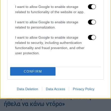
I want to allow Google to enable storage
Κλείνοντας, ο δικηγόρος υπογράμμισε ότι
related to functionality of the website or app.
«δ
εν είναι ρακοσυλλέκτης. Παίρνει σύνταξη
από τις ΗΠΑ
, όπου εργάστηκε ως
I want to allow Google to enable storage
μηχανουργός, ειδικευμένος οπλουργός. Και
related to personalization.
έχει εφοδιαστεί τα όπλα από καιρό γιατί
I want to allow Google to enable storage
ήθελε να κάνει αυτή την ενέργεια».
related to security, including authentication
Ερωτηθείς πώς ένας άνθρωπος 90 ετών είχε
functionality and fraud prevention, and other
άδεια οπλοκατοχής απάντησε ότι «θα πρέπει
user protection.
να ρωτήσετε την αρμόδια υπηρεσία και τον
υπουργό Δημόσιας Τάξης. Αυτό που μου
CONFIRM
είπε, χαριτολογώντας, είναι ότι πήγε 2-3
φορές στο Πρωτοδικείο και ότι τα μέτρα
ασφαλείας είναι ανύπαρκτα».
Data Deletion
Data Access
Privacy Policy
«Δεν ήθελα να σκοτώσω, απλώς
ήθελα να κάνω ντόρο»