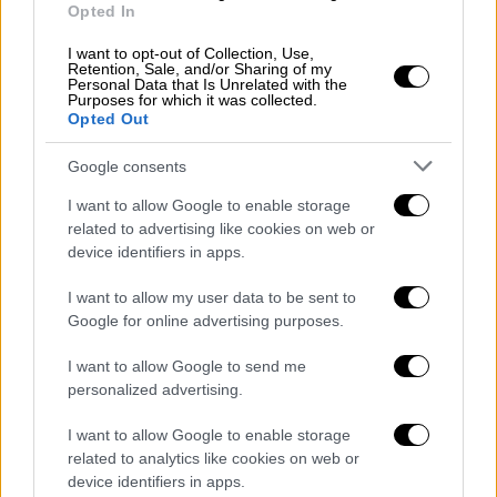
προχωρημένης ηλικίας του, και προφανώς θα
Opted In
κρατείται σε κάποιο νοσηλευτικό ίδρυμα».
I want to opt-out of Collection, Use,
Retention, Sale, and/or Sharing of my
Στη συνέχεια, ο δικηγόρος είπε ότι ο
Personal Data that Is Unrelated with the
Purposes for which it was collected.
89χρονος του μετέφερε ότι «
λυπάται και
Opted Out
είναι συγκλονισμένος για το ότι άθελά του
Google consents
(τους τραυμάτισε)
, επειδή ήθελε να
διαμαρτυρηθεί και να στείλει ένα μήνυμα
I want to allow Google to enable storage
στον κακό ΕΦΚΑ που ταλαιπωρεί τους
related to advertising like cookies on web or
device identifiers in apps.
πολίτες […] Είναι καταβεβλημένος ψυχικά
και σωματικά. Μου είπε ότι ζητώ συγγνώμη
I want to allow my user data to be sent to
μόνο από τους ανθρώπους που άθελά μου
Google for online advertising purposes.
τραυμάτισα. Ο άνθρωπος στόχευσε στο
I want to allow Google to send me
δάπεδο, στο πάτωμα, δεν ήθελε να
personalized advertising.
τραυματίσει, να προξενήσει σωματική βλάβη,
ούτε καν στα πόδια, πολύ περισσότερο που
I want to allow Google to enable storage
αφορούσε γυναίκες. Απλά νιώθει αδικημένος
related to analytics like cookies on web or
device identifiers in apps.
από τη Δικαιοσύνη».