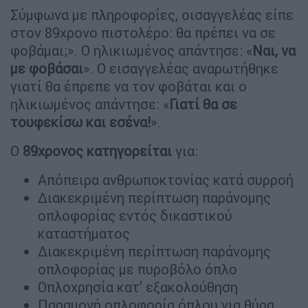
Σύμφωνα με πληροφορίες, οισαγγελέας είπε
στον 89χρονο πιστολέρο: θα πρέπει να σε
φοβάμαι;». Ο ηλικιωμένος απάντησε: «
Ναι, να
με φοβάσαι
». Ο εισαγγελέας αναρωτήθηκε
γιατί θα έπρεπε να τον φοβάται και ο
ηλικιωμένος απάντησε: «
Γιατί θα σε
τουφεκίσω και εσένα!
».
Ο
89χρονος κατηγορείται
για:
Απόπειρα ανθρωποκτονίας κατά συρροή
Διακεκριμένη περίπτωση παράνομης
οπλοφορίας εντός δικαστικού
καταστήματος
Διακεκριμένη περίπτωση παράνομης
οπλοφορίας με πυροβόλο όπλο
Οπλοχρησία κατ’ εξακολούθηση
Παραμονή οπλοφορία όπλου για θύρα