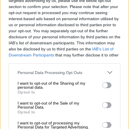
targeted advertising by us, please use the below opt-out
section to confirm your selection. Please note that after your
opt-out request is processed you may continue seeing
interest-based ads based on personal information utilized by
us or personal information disclosed to third parties prior to
your opt-out. You may separately opt-out of the further
disclosure of your personal information by third parties on the
IAB’s list of downstream participants. This information may
also be disclosed by us to third parties on the
IAB’s List of
Downstream Participants
that may further disclose it to other
third parties.
Στη συνέχεια, κάνοντας μια στροφή από όσα
είχε αναφέρει το βράδυ της Τρίτης στη
Please note that this website/app uses one or more Google
Personal Data Processing Opt Outs
services and may gather and store information including but
ΓΑΔΑ, ο κ. Νουλέζας τόνισε ότι ο εντολέας
not limited to your visit or usage behaviour. You may click to
I want to opt-out of the Sharing of my
του «
έχει σώας τας φρένας», όμως «θα
personal data.
grant or deny consent to Google and its third-party tags to
Opted In
ζητηθεί διενέργεια ψυχιατρικής
use your data for below specified purposes in below Google
πραγματογνωμοσύνης
για ευνόητους
consent section.
I want to opt-out of the Sale of my
Personal Data.
λόγους. Και σας λέω προκαταβολικά ότι δεν
Opted In
μπορεί να εγκλειστεί, να προφυλακιστεί σε
I want to opt-out of processing my
κατάστημα κράτησης εξαιτίας της
Personal Data for Targeted Advertising.