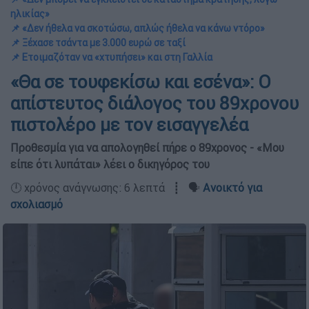
ηλικίας»
📌 «Δεν ήθελα να σκοτώσω, απλώς ήθελα να κάνω ντόρο»
📌 Ξέχασε τσάντα με 3.000 ευρώ σε ταξί
📌 Ετοιμαζόταν να «χτυπήσει» και στη Γαλλία
«Θα σε τουφεκίσω και εσένα»: Ο
απίστευτος διάλογος του 89χρονου
πιστολέρο με τον εισαγγελέα
Προθεσμία για να απολογηθεί πήρε ο 89χρονος - «Μου
είπε ότι λυπάται» λέει ο δικηγόρος του
🕛 χρόνος ανάγνωσης: 6 λεπτά ┋ 🗣️
Ανοικτό για
σχολιασμό