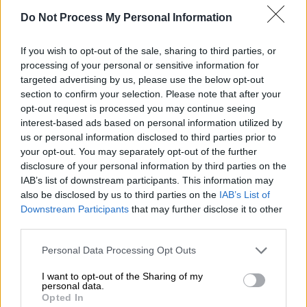
νηπιαγωγείου, έρχεται
ξανά στο προσκήνιο
Do Not Process My Personal Information
στην Αλεξανδρούπολη
.
If you wish to opt-out of the sale, sharing to third parties, or
processing of your personal or sensitive information for
ΔΙΑΒΑΣΤΕ ΕΠΙΣΗΣ
targeted advertising by us, please use the below opt-out
section to confirm your selection. Please note that after your
Πολιτική
|
29.04.2026 17:13
opt-out request is processed you may continue seeing
Μητσοτάκης στους γαλάζιους
interest-based ads based on personal information utilized by
«αντάρτες» για το επιτελικό κράτος:
us or personal information disclosed to third parties prior to
your opt-out. You may separately opt-out of the further
Άλλο η κυβέρνηση και άλλο η Βουλή
disclosure of your personal information by third parties on the
IAB’s list of downstream participants. This information may
Lifestyle
|
29.04.2026 17:50
also be disclosed by us to third parties on the
IAB’s List of
Downstream Participants
that may further disclose it to other
Αύγουστος Κορτώ: «Έτρωγα κράξιμο
third parties.
από τους ίδιους συμμαθητές με τους
οποίους είχαμε παρεμπιπτόντως και
Please note that this website/app uses one or more Google
Personal Data Processing Opt Outs
services and may gather and store information including but
ευκαιριακές επαφές»
not limited to your visit or usage behaviour. You may click to
I want to opt-out of the Sharing of my
personal data.
grant or deny consent to Google and its third-party tags to
Opted In
use your data for below specified purposes in below Google