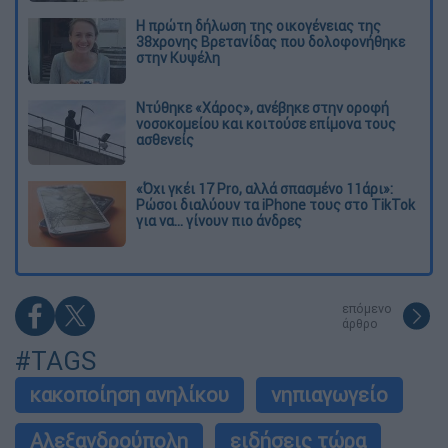
Η πρώτη δήλωση της οικογένειας της
38χρονης Βρετανίδας που δολοφονήθηκε
στην Κυψέλη
Ντύθηκε «Χάρος», ανέβηκε στην οροφή
νοσοκομείου και κοιτούσε επίμονα τους
ασθενείς
«Όχι γκέι 17 Pro, αλλά σπασμένο 11άρι»:
Ρώσοι διαλύουν τα iPhone τους στο TikTok
για να... γίνουν πιο άνδρες
επόμενο
άρθρο
#TAGS
κακοποίηση ανηλίκου
νηπιαγωγείο
Αλεξανδρούπολη
ειδήσεις τώρα