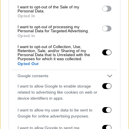
consent section.
I want to opt-out of the Sale of my
Το χρονικό της σοκαριστικής
Personal Data.
Opted In
υπόθεσης
I want to opt-out of processing my
Personal Data for Targeted Advertising.
Το τρομακτικό αυτό γεγονός έλαβε χώρα
Opted In
τον
Σεπτέμβριο του 2024
. Εκείνη την
περίοδο,
το πεντάχρονο παιδί
, γυρίζοντας
I want to opt-out of Collection, Use,
Retention, Sale, and/or Sharing of my
στην οικία του μετά το πέρας των
Personal Data that Is Unrelated with the
Purposes for which it was collected.
μαθημάτων, ανέφερε πως ένιωθε πόνους και
Opted Out
αποκάλυψε στους γονείς του
τα όσα είχαν
διαδραματιστεί στον χώρο του σχολείου.
Google consents
I want to allow Google to enable storage
Οι γονείς του θύματος επικοινώνησαν άμεσα
related to advertising like cookies on web or
με τις αστυνομικές Αρχές
, ενώ το παιδί
device identifiers in apps.
εξετάστηκε από ιατροδικαστή. Η
I want to allow my user data to be sent to
ιατροδικαστική έκθεση
επιβεβαίωσε την
Google for online advertising purposes.
ύπαρξη στοιχείων που υποδείκνυαν
κακοποίηση, με αποτέλεσμα να
I want to allow Google to send me