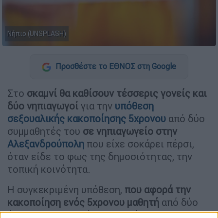
Νήπιο (UNSPLASH)
Προσθέστε το ΕΘΝΟΣ στη Google
Στο
σκαμνί θα καθίσουν τέσσερις γονείς και
δύο νηπιαγωγοί
για την
υπόθεση
σεξουαλικής κακοποίησης 5χρονου
από δύο
συμμαθητές του
σε νηπιαγωγείο στην
Αλεξανδρούπολη
που είχε σοκάρει πέρσι,
όταν είδε το φως της δημοσιότητας, την
τοπική κοινότητα.
Η συγκεκριμένη υπόθεση,
που αφορά την
κακοποίηση ενός 5χρονου μαθητή
από δύο
άλλους συμμαθητές του εντός του