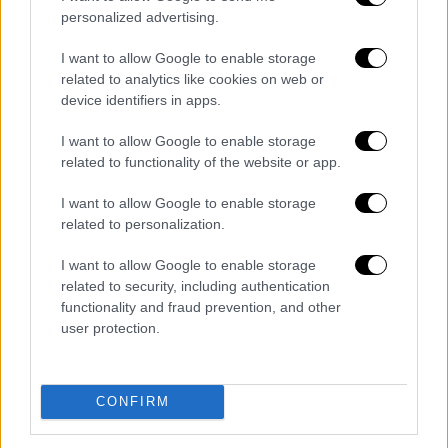
δρομολογηθούν οι προβλεπόμενες νομικές
personalized advertising.
ενέργειες.
I want to allow Google to enable storage
related to analytics like cookies on web or
Η δίκη διεξάγεται σε μια ιδιαίτερα βαριά
device identifiers in apps.
ατμόσφαιρα στην Αλεξανδρούπολη
. Στη θέση
των κατηγορουμένων βρίσκονται οι
I want to allow Google to enable storage
τέσσερις γονείς των δύο ανηλίκων
που
related to functionality of the website or app.
φέρονται να προέβησαν στη σεξουαλική
I want to allow Google to enable storage
κακοποίηση
του συμμαθητή τους, καθώς και
related to personalization.
οι δύο νηπιαγωγοί που είχαν την ευθύνη της
επίβλεψης τη συγκεκριμένη ημέρα στο
I want to allow Google to enable storage
related to security, including authentication
νηπιαγωγείο.
functionality and fraud prevention, and other
user protection.
Η
ακροαματική διαδικασία
άνοιξε με την
μαρτυρία του πατέρα του παιδιού που
υπέστη την κακοποίηση και βρίσκεται σε
CONFIRM
εξέλιξη.