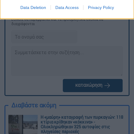
Data Deletion
Data Access
Privacy Policy
Τα σχολιά σας δημοσιεύονται άμεσα με δική σας ευθύνη. Το
ΕΘΝΟΣ θα παρεμβαίνει και τα προσβλητικά σχόλια θα
διαγράφονται
καταχώρηση
Διαβάστε ακόμη
Η «μαύρη» καταγραφή των πυρκαγιών: 118
κτίρια κρίθηκαν «κόκκινα» -
Ολοκληρώθηκαν 325 αυτοψίες στις
πληγείσες περιοχές