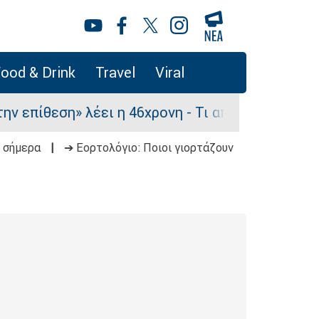
ood & Drink
Travel
Viral
εση» λέει η 46χρονη - Τι αποκάλυψε στους αστυν
 σήμερα
|
➔ Εορτολόγιο: Ποιοι γιορτάζουν