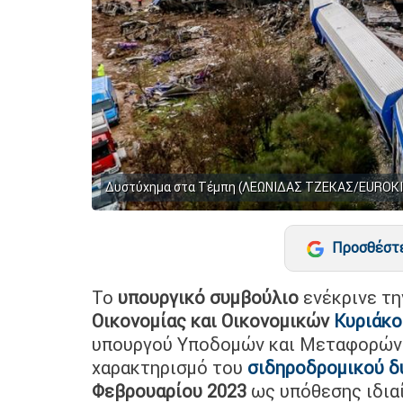
Δυστύχημα στα Τέμπη (ΛΕΩΝΙΔΑΣ ΤΖΕΚΑΣ/EUROKI
Προσθέστε
Το
υπουργικό συμβούλιο
ενέκρινε τη
Οικονομίας και Οικονομικών
Κυριάκο
υπουργού Υποδομών και Μεταφορών 
χαρακτηρισμό του
σιδηροδρομικού δ
Φεβρουαρίου 2023
ως υπόθεσης ιδιαί