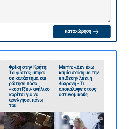
καταχώρηση
Φρίκη στην Κρήτη:
Marfin: «Δεν έχω
Τουρίστας μπήκε
καμία σχέση με την
σε κατάστημα και
επίθεση» λέει η
ρώτησε πόσο
46χρονη - Τι
«κοστίζει» ανήλικο
αποκάλυψε στους
κορίτσι για να
αστυνομικούς
ασελγήσει πάνω
του