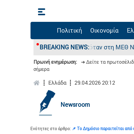
Πολιτική
Οικονομία
Ελ
φος 8 ημερών - Νοσηλευόταν στη ΜΕΘ Νεογνών
BREAKING NEWS:
Πρωινή ενημέρωση:
➔ Δείτε τα πρωτοσέλι
σήμερα
┋
Ελλάδα
┋
29.04.2026 20:12
Newsroom
Ενότητες στο άρθρο:
📌 Το Δημόσιο παραιτείται από 