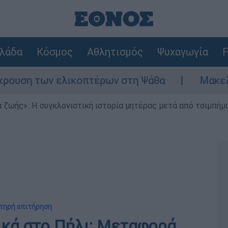
λάδα
Κόσμος
Αθλητισμός
Ψυχαγωγία
F
ων ελικοπτέρων στη Ψάθα
Μακελειό στη Βό
 ζωής»: Η συγκλονιστική ιστορία μητέρας μετά από τσιμπήμ
στηρή επιτήρηση
ικά στο Πήλι: Μεταφορά