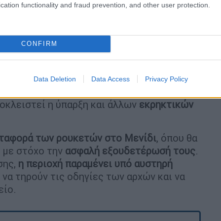
cation functionality and fraud prevention, and other user protection.
ια (evima.gr)
CONFIRM
υστηρή επιτήρηση
Data Deletion
Data Access
Privacy Policy
ς,
οι ρουκέτες εντοπίστηκαν
σε περιοχή
ποκλειστεί η ύπαρξη και άλλων
εκρηκτικών
ταφορά των ρουκετών στο Μενίδι
, όπου θα
 με στόχο την
ασφαλή εξουδετέρωσή τους
.
σης,
η περιοχή παραμένει υπό αυστηρή
 να τηρούν τις οδηγίες των αρχών και να
είο.