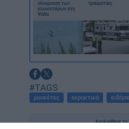
σύγκρουση των
τραυματίες
ελικοπτέρων στη
Ψάθα
#TAGS
ρουκέτες
εκρηκτικά
ειδήσε
Ακολούθησε το 
Live όλες οι εξελίξεις λεπτό προς