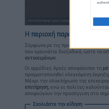
authenti
Εντοπίστηκαν τρεις πολεμικές ρουκέτες στην Εύβο
Η περιοχή παραμένει υπό α
Σύμφωνα με τις πρώτες πληροφορίε
που ερευνάται διεξοδικά, ώστε να α
αντικειμένων.
Οι αρμόδιες Αρχές αποφάσισαν τη
με
πραγματοποιηθεί ελεγχόμενη έκρηξη,
Μέχρι την ολοκλήρωση της επιχείρη
επιτήρηση
, ενώ οι πολίτες καλούνται
αποφεύγουν την προσέγγιση στο σημ