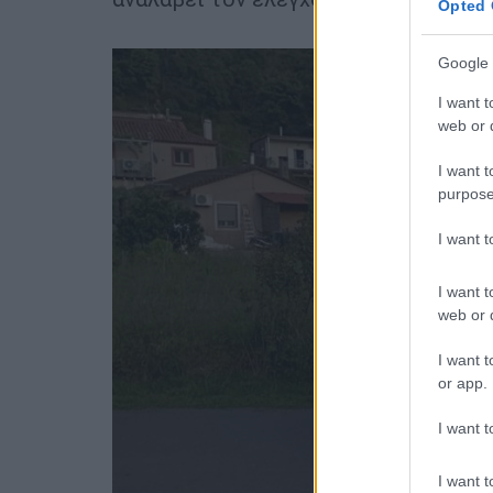
Opted 
Google 
I want t
web or d
I want t
purpose
I want 
I want t
web or d
I want t
or app.
I want t
I want t