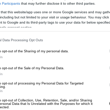
λιστεί
η ασφάλεια των κατοίκων και της
Participants
that may further disclose it to other third parties.
 that this website/app uses one or more Google services and may gath
including but not limited to your visit or usage behaviour. You may click 
 to Google and its third-party tags to use your data for below specifi
ogle consent section.
τασίας από τις SLAPP η προστασία
l Data Processing Opt Outs
ίες στο διαδίκτυο
o opt-out of the Sharing of my personal data.
In
τιά και μεγαλώνει - Γρήγορα θα κάνει
o opt-out of the Sale of my Personal Data.
In
to opt-out of processing my Personal Data for Targeted
ing.
In
των πιχειρεί
ειδικό κλιμάκιο
του Τμήματος
o opt-out of Collection, Use, Retention, Sale, and/or Sharing
ών του Στρατού (ΤΕΝΞ), το οποίο έχει
ersonal Data that Is Unrelated with the Purposes for which it
lected.
ση των επικίνδυνων ευρημάτων
.