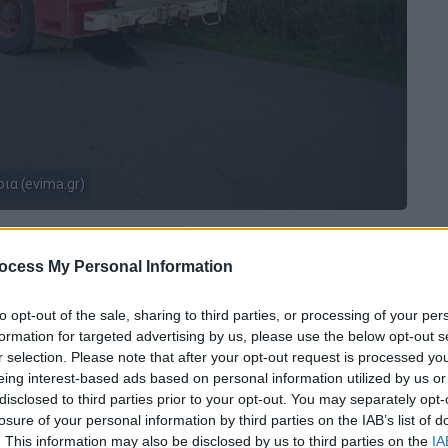
ια (evima.gr)
 το ΕΘΝΟΣ στη Google
ocess My Personal Information
τησε στην περιοχή
Πήλι της Εύβοιας
,
to opt-out of the sale, sharing to third parties, or processing of your per
ς ρουκέτες
, γεγονός που προκάλεσε την
formation for targeted advertising by us, please use the below opt-out s
ρέων
.
r selection. Please note that after your opt-out request is processed y
eing interest-based ads based on personal information utilized by us or
 κατέφθασαν δυνάμεις του Πυροσβεστικού
disclosed to third parties prior to your opt-out. You may separately opt-
losure of your personal information by third parties on the IAB’s list of
 πολυάριθμα στελέχη της Ελληνικής
. This information may also be disclosed by us to third parties on the
IA