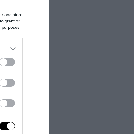
er and store
to grant or
ed purposes