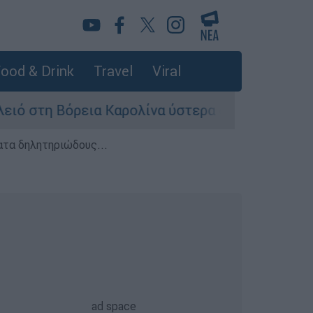
ood & Drink
Travel
Viral
ρεια Καρολίνα ύστερα από πυροβολισμούς: Νεκ
ατα δηλητηριώδους...