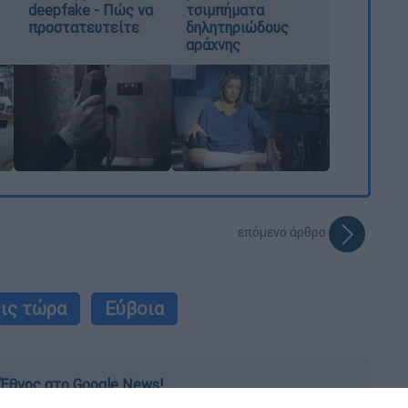
deepfake - Πώς να
τσιμπήματα
προστατευτείτε
δηλητηριώδους
αράχνης
επόμενο άρθρο
ις τώρα
Εύβοια
Έθνος στο Google News!
 λεπτό, με την υπογραφή του www.ethnos.gr