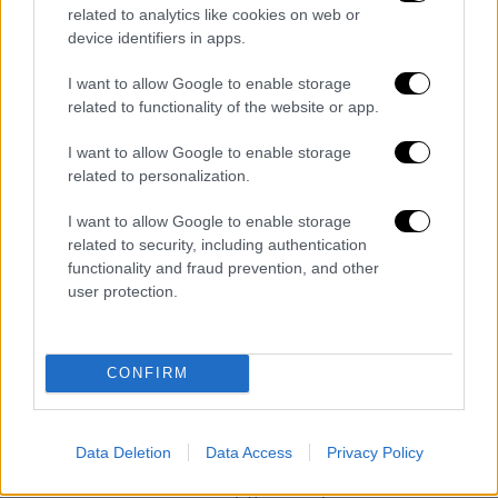
χωρίς συλλογική διεκδίκηση.
related to analytics like cookies on web or
device identifiers in apps.
Απεργούμε όχι μόνο για όσα χάθηκαν, αλλά
για όσα πρέπει να κατακτηθούν.
I want to allow Google to enable storage
related to functionality of the website or app.
Απεργούμε, για να ακουστεί η φωνή της
I want to allow Google to enable storage
εργασίας στο σήμερα και να διαμορφωθεί το
related to personalization.
αύριο με όρους δικαιοσύνης», σημειώνει η
Συνομοσπονδία.
I want to allow Google to enable storage
related to security, including authentication
Σύμφωνα με σχετική ανακοίνωση, η ΓΣΕΕ
functionality and fraud prevention, and other
θέτει στο επίκεντρο της φετινής
user protection.
Πρωτομαγιάς:
- την περαιτέρω βελτίωση του πλαισίου των
CONFIRM
ελεύθερων συλλογικών διαπραγματεύσεων,
με στόχο ουσιαστικές αυξήσεις στους
μισθούς,
Data Deletion
Data Access
Privacy Policy