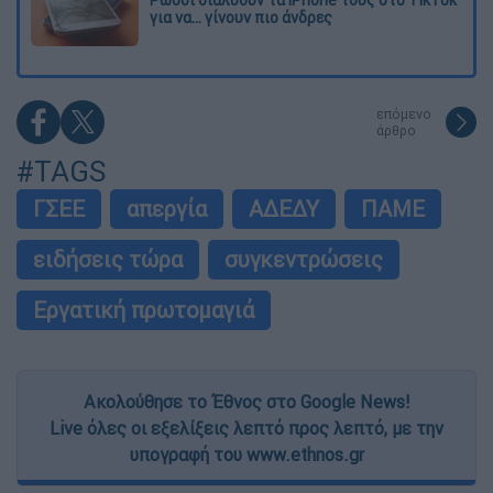
Ρώσοι διαλύουν τα iPhone τους στο TikTok
για να... γίνουν πιο άνδρες
επόμενο
άρθρο
#TAGS
ΓΣΕΕ
απεργία
ΑΔΕΔΥ
ΠΑΜΕ
ειδήσεις τώρα
συγκεντρώσεις
Εργατική πρωτομαγιά
Ακολούθησε το Έθνος στο Google News!
Live όλες οι εξελίξεις λεπτό προς λεπτό, με την
υπογραφή του www.ethnos.gr