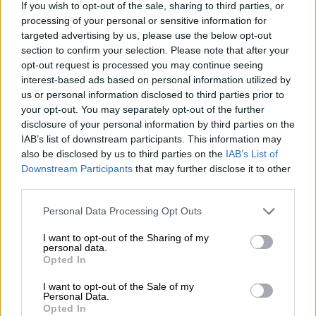
- Ουσιαστική ενίσχυση του ΕΣΥ με γενναία
If you wish to opt-out of the sale, sharing to third parties, or
χρηματοδότηση.
processing of your personal or sensitive information for
targeted advertising by us, please use the below opt-out
section to confirm your selection. Please note that after your
opt-out request is processed you may continue seeing
interest-based ads based on personal information utilized by
us or personal information disclosed to third parties prior to
your opt-out. You may separately opt-out of the further
disclosure of your personal information by third parties on the
IAB’s list of downstream participants. This information may
also be disclosed by us to third parties on the
IAB’s List of
Downstream Participants
that may further disclose it to other
third parties.
Please note that this website/app uses one or more Google
Personal Data Processing Opt Outs
services and may gather and store information including but
not limited to your visit or usage behaviour. You may click to
I want to opt-out of the Sharing of my
personal data.
grant or deny consent to Google and its third-party tags to
Opted In
use your data for below specified purposes in below Google
consent section.
I want to opt-out of the Sale of my
Personal Data.
Opted In