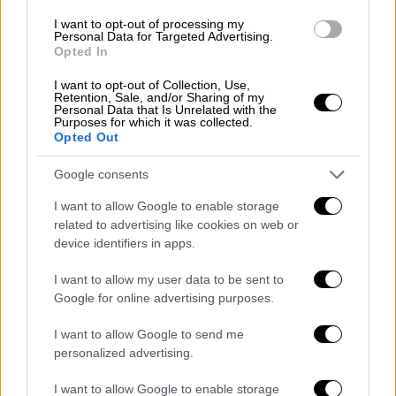
I want to opt-out of processing my
Personal Data for Targeted Advertising.
Opted In
- Κατάργηση αντεργατικών νόμων.
I want to opt-out of Collection, Use,
Retention, Sale, and/or Sharing of my
- Προστασία των δημόσιων αγαθών και όχι
Personal Data that Is Unrelated with the
Purposes for which it was collected.
στις ιδιωτικοποιήσεις.
Opted Out
24ωρη απεργία της ΓΣΕΕ
Google consents
Επίσης, η
ΓΣΕΕ
, υλοποιώντας την απόφαση
I want to allow Google to enable storage
related to advertising like cookies on web or
του συνεδρίου της, προκήρυξε 24ωρη γενική
device identifiers in apps.
απεργία σήμερα Παρασκευή 1η Μαΐου και
καλεί όλους τους εργαζόμενους να
I want to allow my user data to be sent to
συμμετάσχουν μαζικά στις απεργιακές
Google for online advertising purposes.
κινητοποιήσεις σε όλη τη χώρα.
I want to allow Google to send me
personalized advertising.
«Η Πρωτομαγιά του 2026 είναι μια
υπενθύμιση ότι τίποτα δεν είναι δεδομένο
I want to allow Google to enable storage