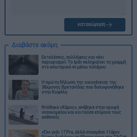
καταχώρηση
Διαβάστε ακόμη
Εκτελέσεις, συλλήψεις και νέοι
περιορισμοί: Το Ιράν σκληραίνει τη γραμμή
στο εσωτερικό εν μέσω πολέμου
Η πρώτη δήλωση της οικογένειας της
38χρονης Βρετανίδας που δολοφονήθηκε
στην Κυψέλη
Ντύθηκε «Χάρος», ανέβηκε στην οροφή
νοσοκομείου και κοιτούσε επίμονα τους
ασθενείς
«Όχι γκέι 17 Pro, αλλά σπασμένο 11άρι»: