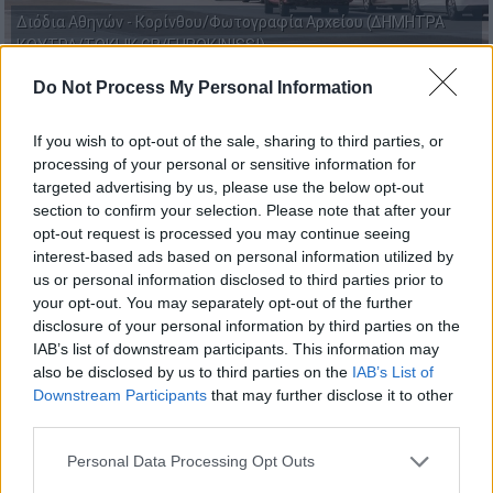
Διόδια Αθηνών - Κορίνθου/Φωτογραφία Αρχείου (ΔΗΜΗΤΡΑ
ΚΟΥΤΡΑ/TOKLIK.GR/EUROKINISSI)
Do Not Process My Personal Information
Προσθέστε το ΕΘΝΟΣ στη Google
If you wish to opt-out of the sale, sharing to third parties, or
processing of your personal or sensitive information for
Σε εξέλιξη είναι από εχθές η έξοδος των
targeted advertising by us, please use the below opt-out
εκδρομέων για το τριήμερο της
section to confirm your selection. Please note that after your
Πρωτομαγιάς
, με την
κίνηση
να είναι
opt-out request is processed you may continue seeing
interest-based ads based on personal information utilized by
αυξημένη
στις Εθνικές Οδούς.
us or personal information disclosed to third parties prior to
your opt-out. You may separately opt-out of the further
Ήδη έχουν προγραμματιστεί έκτακτα
disclosure of your personal information by third parties on the
δρομολόγια από τα
ΚΤΕΛ
της
Αθήνας
προς
IAB’s list of downstream participants. This information may
Θεσσαλονίκη
, ενώ λόγω της απεργίας στα
also be disclosed by us to third parties on the
IAB’s List of
λιμάνια εκτιμάται ότι αρκετοί εκδρομείς
Downstream Participants
that may further disclose it to other
third parties.
επιλέγουν να κινηθούν οδικώς,
επιβαρύνοντας περαιτέρω το οδικό δίκτυο.
Please note that this website/app uses one or more Google
Personal Data Processing Opt Outs
services and may gather and store information including but