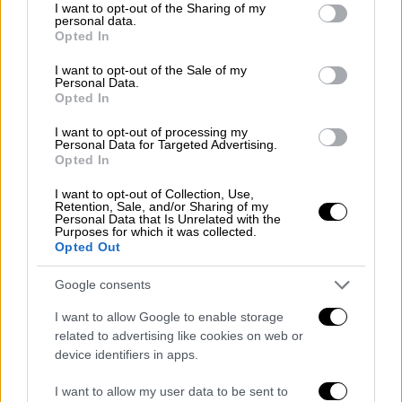
Πού έχει κίνηση
not limited to your visit or usage behaviour. You may click to
I want to opt-out of the Sharing of my
personal data.
grant or deny consent to Google and its third-party tags to
Opted In
Σημαντική
αύξηση
της κυκλοφορίας
use your data for below specified purposes in below Google
consent section.
καταγράφεται από νωρίς το πρωί στα διόδια
I want to opt-out of the Sale of my
Personal Data.
της
Ελευσίνας
, όπου η ροή των οχημάτων
Opted In
έχει πυκνώσει αισθητά. Η ροή των οχημάτων
I want to opt-out of processing my
έχει αυξηθεί αισθητά, με περίπου 30
Personal Data for Targeted Advertising.
αυτοκίνητα ανά λωρίδα να περνούν τα
Opted In
διόδια, περιμένοντας ωστόσο για σχετικά
I want to opt-out of Collection, Use,
σύντομο χρόνο, περίπου 1 έως 2 λεπτά, πριν
Retention, Sale, and/or Sharing of my
Personal Data that Is Unrelated with the
συνεχίσουν το ταξίδι τους προς την
Purposes for which it was collected.
Opted Out
Πελοπόννησο και τη Δυτική Ελλάδα.
Google consents
Χωρίς προβλήματα η κίνηση στο ρεύμα
εξόδου προς Κόρινθο και Πελοπόννησο.
I want to allow Google to enable storage
related to advertising like cookies on web or
Επιπλέον, εντός της Αθήνας δεν
device identifiers in apps.
καταγράφονται προβλήματα από την κίνηση.
I want to allow my user data to be sent to