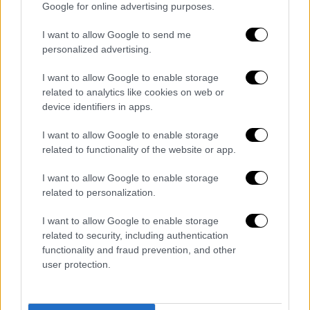
Google for online advertising purposes.
Σύμφωνα με την ΕΡΤ, στα ΚΤΕΛ Κηφισού
είναι περιορισμένη η κίνηση, όσον αφορά τις
I want to allow Google to send me
περισσότερες περιοχές της χώρας, ωστόσο
personalized advertising.
υπάρχουν έκτακτα δρομολόγια για
I want to allow Google to enable storage
Θεσσαλονίκη.
related to analytics like cookies on web or
device identifiers in apps.
I want to allow Google to enable storage
Τα σχολιά σας δημοσιεύονται άμεσα με δική σας ευθύνη. Το
related to functionality of the website or app.
ΕΘΝΟΣ θα παρεμβαίνει και τα προσβλητικά σχόλια θα
διαγράφονται
I want to allow Google to enable storage
related to personalization.
I want to allow Google to enable storage
related to security, including authentication
functionality and fraud prevention, and other
user protection.
καταχώρηση