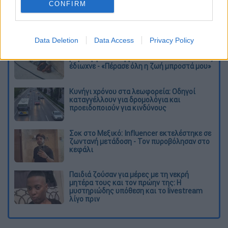
CONFIRM
Διαβάστε ακόμη
Data Deletion
Data Access
Privacy Policy
Τα «γεράκια» της Ψάθας: Έσωσαν από τη
μεγάλη φωτιά τη γειτονιά που κάποτε τους
έδιωχνε - «Πέρασε όλη η ζωή μπροστά μου»
Κυνήγι χρόνου στα λεωφορεία: Οδηγοί
καταγγέλλουν για δρομολόγια και
προειδοποιούν για κινδύνους
Σοκ στο Μεξικό: Influencer εκτελέστηκε σε
ζωντανή μετάδοση - Τον πυροβόλησαν στο
κεφάλι
Παιδιά ζούσαν για μέρες με τη νεκρή
μητέρα τους και τον πρώην της: Η
μυστηριώδης υπόθεση και το livestream
λίγο πριν