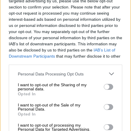
targeted advertising by us, please use the below opt-out
Απεργία σε μετρό και τραμ την
section to confirm your selection. Please note that after your
Πρωτομαγιά - Η ανακοίνωση των
opt-out request is processed you may continue seeing
εργαζομένων
interest-based ads based on personal information utilized by
us or personal information disclosed to third parties prior to
your opt-out. You may separately opt-out of the further
disclosure of your personal information by third parties on the
IAB’s list of downstream participants. This information may
Η ανακοίνωση της ΣΤΑΣΥ
also be disclosed by us to third parties on the
IAB’s List of
Downstream Participants
that may further disclose it to other
Σας ενημερώνουμε, πως:
third parties.
Το Σάββατο 02/05:
Please note that this website/app uses one or more Google
Personal Data Processing Opt Outs
services and may gather and store information including but
μεταξύ 07:30 - 12:30 τερματικός σταθμός θα
not limited to your visit or usage behaviour. You may click to
I want to opt-out of the Sharing of my
personal data.
είναι η στάση Άγιος Αλέξανδρος και τα
grant or deny consent to Google and its third-party tags to
Opted In
use your data for below specified purposes in below Google
δρομολόγια θα διεξάγονται στο τμήμα Άγιος
consent section.
I want to opt-out of the Sale of my
Αλέξανδρος - Ακτή Ποσειδώνος - Άγιος
Personal Data.
Αλέξανδρος, λόγω τεχνικών εργασιών στο
Opted In
δίκτυο και
I want to opt-out of processing my
Personal Data for Targeted Advertising.