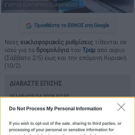
(ΓΙΩΡΓΟΣ ΚΟΝΤΑΡΙΝΗΣ/EUROKINISSI)
Προσθέστε το ΕΘΝΟΣ στη Google
Νέες
κυκλοφοριακές
ρυθμίσεις
τίθενται σε
ισχύ για τα
δρομολόγια
του
Τραμ
από αύριο
(Σάββατο 2/5) έως και την επόμενη Κυριακή
(10/2).
ΔΙΑΒΑΣΤΕ ΕΠΙΣΗΣ
Ελλάδα
|
29.04.2026 07:32
Μεγάλη πρωινή ταλαιπωρία για τους
Do Not Process My Personal Information
επιβάτες στο Μετρό της Αθήνας
If you wish to opt-out of the sale, sharing to third parties, or
Ελλάδα
|
29.04.2026 16:32
processing of your personal or sensitive information for