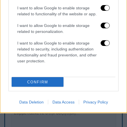
Από την Τετάρτη 06/05 ως και την
Κυριακή 10/05 μεταξύ 21:00 – 00:00
I want to allow Google to enable storage
related to functionality of the website or app.
τερματικός σταθμός θα είναι η στάση
ΣΕΦ και τα δρομολόγια θα διεξάγονται
I want to allow Google to enable storage
στο τμήμα Ασκληπιείο Βούλας – ΣΕΦ –
related to personalization.
Ασκληπιείο Βούλας, λόγω εργασιών
I want to allow Google to enable storage
κατεδάφισης επί της οδού Ομηρίδου
related to security, including authentication
Σκυλίτση.
functionality and fraud prevention, and other
user protection.
Τα σχολιά σας δημοσιεύονται άμεσα με δική σας ευθύνη. Το
ΕΘΝΟΣ θα παρεμβαίνει και τα προσβλητικά σχόλια θα
CONFIRM
διαγράφονται
Data Deletion
Data Access
Privacy Policy