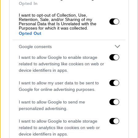
Opted In
μεταξύ 21:00 – 00:00 τερματικός σταθμός θα
είναι η στάση ΣΕΦ και τα δρομολόγια θα
I want to opt-out of Collection, Use,
Retention, Sale, and/or Sharing of my
διεξάγονται στο τμήμα Ασκληπιείο Βούλας
Personal Data that Is Unrelated with the
Purposes for which it was collected.
– ΣΕΦ – Ασκληπιείο Βούλας, λόγω εργασιών
Opted Out
κατεδάφισης επί της οδού Ομηρίδου
Σκυλίτση.
Google consents
I want to allow Google to enable storage
Από την Κυριακή 03/05 ως και την Τρίτη
related to advertising like cookies on web or
05/05 από τις 20:00 ως τη λήξη
device identifiers in apps.
κυκλοφορίας τα δρομολόγια θα έχουν
τερματικό σταθμό τη στάση ΣΕΦ και θα
I want to allow my user data to be sent to
Google for online advertising purposes.
διεξάγονται στο τμήμα Ασκληπιείο
Βούλας – ΣΕΦ – Ασκληπιείο Βούλας,
I want to allow Google to send me
λόγω εργασιών κατεδάφισης επί της
personalized advertising.
οδού Ομηρίδου Σκυλίτση και λόγω
I want to allow Google to enable storage
εργασιών της ΕΥΔΑΠ στη στάση
related to analytics like cookies on web or
«Πλατεία Δεληγιάννη» στον Πειραιά.
device identifiers in apps.