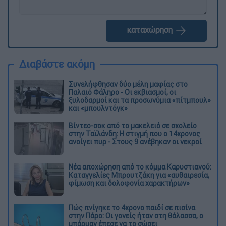
καταχώρηση
Διαβάστε ακόμη
Συνελήφθησαν δύο μέλη μαφίας στο
Παλαιό Φάληρο - Οι εκβιασμοί, οι
ξυλοδαρμοί και τα προσωνύμια «πίτμπουλ»
και «μπουλντόγκ»
Βίντεο-σοκ από το μακελειό σε σχολείο
στην Ταϊλάνδη: Η στιγμή που ο 14χρονος
ανοίγει πυρ - Στους 9 ανέβηκαν οι νεκροί
Νέα αποχώρηση από το κόμμα Καρυστιανού:
Καταγγελίες Μπρουτζάκη για «αυθαιρεσία,
φίμωση και δολοφονία χαρακτήρων»
Πώς πνίγηκε το 4χρονο παιδί σε πισίνα
στην Πάρο: Οι γονείς ήταν στη θάλασσα, ο
μπάρμαν έπεσε να το σώσει