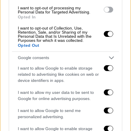
ενεργή παρουσία στη ζωή του πατέρα της
,
I want to opt-out of processing my
αφήνοντας αιχμές για οικογενειακές
Personal Data for Targeted Advertising.
Opted In
διαφορές. «Δεν πρέπει να ανησυχεί για τον
πατέρα της, είναι μια χαρά. Έχει υπάρξει
I want to opt-out of Collection, Use,
Retention, Sale, and/or Sharing of my
ευεργετημένη από εκείνον
και υπάρχουν και
Personal Data that Is Unrelated with the
Purposes for which it was collected.
οικογενειακά ζητήματα
που δεν είναι της
Opted Out
παρούσης», σημείωσε.
Google consents
I want to allow Google to enable storage
related to advertising like cookies on web or
device identifiers in apps.
I want to allow my user data to be sent to
video
Google for online advertising purposes.
I want to allow Google to send me
personalized advertising.
I want to allow Google to enable storage