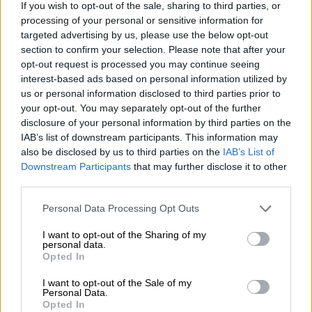
If you wish to opt-out of the sale, sharing to third parties, or
που άνοιξε πυρ σε ΕΦΚΑ και Εφετείο
processing of your personal or sensitive information for
targeted advertising by us, please use the below opt-out
section to confirm your selection. Please note that after your
opt-out request is processed you may continue seeing
Ειδικότερα, δεδομένων
δηλώσεων της
interest-based ads based on personal information utilized by
κόρης
του κατηγορούμενου στις οποίες
us or personal information disclosed to third parties prior to
your opt-out. You may separately opt-out of the further
υποστήριξε ότι
η προχωρημένη ηλικία δεν
disclosure of your personal information by third parties on the
μπορεί να αποτελέσει δικαιολογία
για τις
IAB’s list of downstream participants. This information may
πράξεις που του αποδίδονται, ο κ. Νουλέζας
also be disclosed by us to third parties on the
IAB’s List of
είχε μια
έντονη αντίδραση
. Μιλώντας στο
Downstream Participants
that may further disclose it to other
third parties.
OPEN
, είπε: «Δείχνει έλλειψη σεβασμού και
θα έπρεπε να εκδηλώσει με πράξεις
ψυχική
Please note that this website/app uses one or more Google
Personal Data Processing Opt Outs
και ηθική συμπαράσταση για τον πατέρα της
services and may gather and store information including but
not limited to your visit or usage behaviour. You may click to
I want to opt-out of the Sharing of my
που δοκιμάζεται. Το να ανακοινώνει
personal data.
grant or deny consent to Google and its third-party tags to
οικογενειακά ζητήματα στην τηλεόραση
δεν
Opted In
use your data for below specified purposes in below Google
είναι σωστό
».
consent section.
I want to opt-out of the Sale of my
Personal Data.
Παράλληλα, υποστήριξε ότι η κόρη
δεν έχει
Opted In