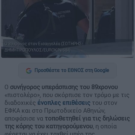
Ο 89χρονος στον Εισαγγελέα (ΣΩΤΗΡΗΣ
ΔΗΜΗΤΡΟΠΟΥΛΟΣ/EUROKINISSI)
Προσθέστε το ΕΘΝΟΣ στη Google
Ο
συνήγορος υπεράσπισης του 89χρονου
«πιστολέρο», που σκόρπισε τον τρόμο με τις
διαδοχικές
ένοπλες επιθέσεις
του στον
ΕΦΚΑ και στο Πρωτοδικείο Αθηνών,
αποφάσισε να
τοποθετηθεί για τις δηλώσεις
της κόρης του κατηγορούμενου
, η οποία
φέρεται να έχει ταχθεί υπέρ της