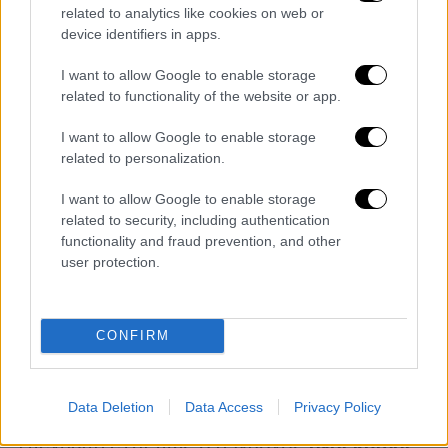
Τι είπε για το ενδεχόμενο κατ' οίκον
related to analytics like cookies on web or
device identifiers in apps.
περιορισμού
I want to allow Google to enable storage
Ο δικηγόρος του κατηγορούμενου
related to functionality of the website or app.
αναφέρθηκε και στο
ενδεχόμενο επιβολής
I want to allow Google to enable storage
κατ' οίκον περιορισμού με ηλεκτρονική
related to personalization.
επιτήρηση
, επισημαίνοντας ότι ο 89χρονος
θα μπορούσε να φιλοξενηθεί από συγγενικό
I want to allow Google to enable storage
πρόσωπο που τον στηρίζει. «Αν χρειαστεί να
related to security, including authentication
functionality and fraud prevention, and other
τεθεί σε κατ' οίκον περιορισμό με
user protection.
ηλεκτρονική επιτήρηση,
μπορεί να
φιλοξενηθεί σε συγγενικό περιβάλλον
που
τον στηρίζει. Είναι απάνθρωπο να
οδηγείται
CONFIRM
ένας άνθρωπος 90 ετών στη φυλακή
, χωρίς
αυτό να σημαίνει ότι απαξιώνεται το
κατηγορητήριο», είπε.
Data Deletion
Data Access
Privacy Policy
Υπενθυμίζεται πως ο 89χρονος
έχει κριθεί