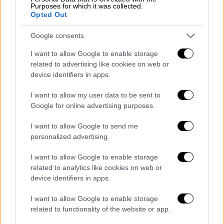
υπόθεσης, ο κ. Νουλέζας υπογράμμισε ότι η
Purposes for which it was collected.
σοβαρότητα της αποδιδόμενης κατηγορίας
Opted Out
δεν αρκεί από μόνη της για να δικαιολογήσει
Google consents
την επιβολή του αυστηρότερου δικονομικού
μέτρου, δηλαδή της προσωρινής κράτησης.
I want to allow Google to enable storage
related to advertising like cookies on web or
Όπως σημείωσε, στον εντολέα του
device identifiers in apps.
αποδίδεται η κατηγορία της απόπειρας
I want to allow my user data to be sent to
ανθρωποκτονίας κατά συρροή, ωστόσο, κατά
Google for online advertising purposes.
την υπερασπιστική του γραμμή, τα
πραγματικά περιστατικά δεν στοιχειοθετούν
I want to allow Google to send me
personalized advertising.
ανθρωποκτόνο πρόθεση.
I want to allow Google to enable storage
«Αποδεικνύεται ότι πυροβόλησε προς το
related to analytics like cookies on web or
δάπεδο»
, ανέφερε, υποστηρίζοντας ότι η
device identifiers in apps.
πράξη του συνιστούσε μια ακραία,
ανορθόδοξη και ασφαλώς αξιόποινη
I want to allow Google to enable storage
related to functionality of the website or app.
έκφραση διαμαρτυρίας, αγανάκτησης και