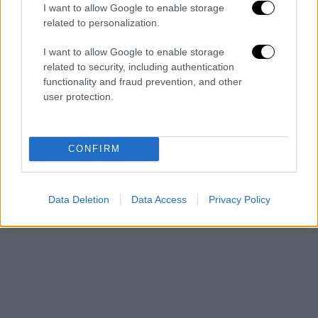
απελπισίας για την -όπως είπε- πολυετή
I want to allow Google to enable storage
αντιμετώπιση που είχε από τον
ΕΦΚΑ
επί
related to personalization.
σχεδόν δύο δεκαετίες.
I want to allow Google to enable storage
«Δεν είναι επικίνδυνος»
related to security, including authentication
functionality and fraud prevention, and other
Ο συνήγορος υπεράσπισης εκτίμησε ότι δεν
user protection.
συντρέχουν οι ουσιαστικές προϋποθέσεις
για την επιβολή προσωρινής κράτησης,
CONFIRM
καθώς ο 89χρονος
δεν είναι ύποπτος φυγής
ούτε υπάρχει κίνδυνος τέλεσης νέων
αξιόποινων πράξεων.
Data Deletion
Data Access
Privacy Policy