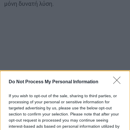
μόνη δυνατή λύση.
Do Not Process My Personal Information
Ανησυχία για την άμεση κατάσταση
της υγείας του
If you wish to opt-out of the sale, sharing to third parties, or
processing of your personal or sensitive information for
targeted advertising by us, please use the below opt-out
Ο δικηγόρος περιέγραψε, μάλιστα,
section to confirm your selection. Please note that after your
περιστατικό που σημειώθηκε κατά την
opt-out request is processed you may continue seeing
επίσκεψή του στη
ΓΑΔΑ
, όταν -όπως είπε-
interest-based ads based on personal information utilized by