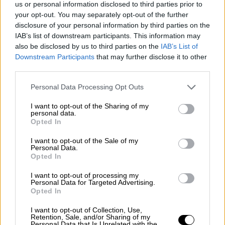
επικρατούσε αναστάτωση, καθώς
ο
us or personal information disclosed to third parties prior to
your opt-out. You may separately opt-out of the further
89χρονος ζητούσε να μεταφερθεί σε
disclosure of your personal information by third parties on the
νοσοκομείο επειδή είχε παραμείνει πολλές
IAB’s list of downstream participants. This information may
ώρες χωρίς φαγητό
και δεν αισθανόταν
also be disclosed by us to third parties on the
IAB’s List of
καλά.
Downstream Participants
that may further disclose it to other
third parties.
Παράλληλα, ανέφερε ότι συγγενείς του
Please note that this website/app uses one or more Google
Personal Data Processing Opt Outs
ηλικιωμένου, μέλη της οικογένειας της
services and may gather and store information including but
αδελφής του από πόλη της Θεσσαλίας,
not limited to your visit or usage behaviour. You may click to
I want to opt-out of the Sharing of my
personal data.
ταξίδεψαν στην Αθήνα για να τον δουν,
χωρίς
grant or deny consent to Google and its third-party tags to
Opted In
use your data for below specified purposes in below Google
όμως να τους επιτραπεί η επίσκεψη
, καθώς
consent section.
δεν είχαν λάβει την απαιτούμενη ειδική
I want to opt-out of the Sale of my
Personal Data.
άδεια από τις αρμόδιες αστυνομικές αρχές.
Opted In
«Δεν αρκεί η βαρύτητα της
I want to opt-out of processing my
Personal Data for Targeted Advertising.
κατηγορίας»
Opted In
I want to opt-out of Collection, Use,
Αναφερόμενος στη νομική διάσταση της
Retention, Sale, and/or Sharing of my
Personal Data that Is Unrelated with the