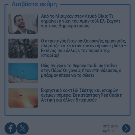
Διαβάστε ακόμη
Από το Μίσιγκαν στον Λευκό Οίκο: Τι
σημαίνει η νίκη του Αμπντούλ Ελ-Σαγέντ
για τους Δημοκρατικούς
O στρατηγός ήταν σχιζοφρενής, εμμονικός,
πλησίαζε τα 75 όταν τον αντάμωσε η δόξα –
Εκείνος που άλλαξε την πορεία της
Ιστορίας!
Πώς πνίγηκε το 4χρονο παιδί σε πισίνα
στην Πάρο: Οι γονείς ήταν στη θάλασσα, ο
μπάρμαν έπεσε να το σώσει
Εκρηκτικό κοκτέιλ ζέστης και ισχυρών
ανέμων σήμερα: Σε κατάσταση Red Code η
Αττική και άλλες 5 περιοχές
επόμενο
άρθρο