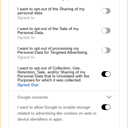
πέφτει τη Δευτέρα 1η Ιουνίου.
services and may gather and store information including but
not limited to your visit or usage behaviour. You may click to
I want to opt-out of the Sharing of my
personal data.
grant or deny consent to Google and its third-party tags to
Opted In
ΔΙΑΒΑΣΤΕ ΕΠΙΣΗΣ
use your data for below specified purposes in below Google
consent section.
I want to opt-out of the Sale of my
Ελλάδα
|
02.05.2026 13:56
Personal Data.
Opted In
Κοινωνικός Τουρισμός 2026: Μεγάλη
η ζήτηση με πάνω 340.000 αιτήσεις -
I want to opt-out of processing my
Personal Data for Targeted Advertising.
Αύριο λήγει η προθεσμία
Opted In
I want to opt-out of Collection, Use,
Retention, Sale, and/or Sharing of my
Personal Data that Is Unrelated with the
Purposes for which it was collected.
Στη μεγάλη αυτή γιορτή της Ορθοδοξίας, η
Opted Out
Εκκλησία τιμά το Άγιο Πνεύμα, το τρίτο
Google consents
πρόσωπο της Αγίας Τριάδας.
I want to allow Google to enable storage
Για ποιους είναι αργία
related to advertising like cookies on web or
device identifiers in apps.
Η Δευτέρα του Αγίου
Πνεύματος αποτελεί