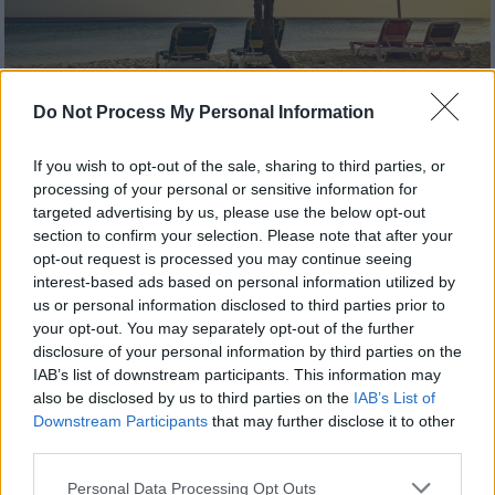
Διακοπές το καλοκαίρι (Pixabay)
Do Not Process My Personal Information
If you wish to opt-out of the sale, sharing to third parties, or
Προσθέστε το ΕΘΝΟΣ στη Google
processing of your personal or sensitive information for
targeted advertising by us, please use the below opt-out
Μετά την Πρωτομαγιά οι περισσότεροι
section to confirm your selection. Please note that after your
εργαζόμενοι στρέφουν το βλέμμα τους στην
opt-out request is processed you may continue seeing
interest-based ads based on personal information utilized by
επόμενη ευκαιρία για μια
τριήμερη
us or personal information disclosed to third parties prior to
απόδραση
. Ευτυχώς, τα νέα είναι καλά για
your opt-out. You may separately opt-out of the further
όσους ανυπομονούν να ξεφύγουν σύντομα
disclosure of your personal information by third parties on the
από τη ρουτίνα τους.
IAB’s list of downstream participants. This information may
also be disclosed by us to third parties on the
IAB’s List of
Το επόμενο τριήμερο ξεκούρασης για τους
Downstream Participants
that may further disclose it to other
third parties.
εργαζόμενους
είναι μόλις σε έναν μήνα
,
καθώς φέτος η εορτή του
Αγίου Πνεύματος
Please note that this website/app uses one or more Google
Personal Data Processing Opt Outs