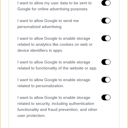
επίσημη
αργία
για τον δημόσιο τομέα.
Στον
I want to allow my user data to be sent to
ιδιωτικό τομέα δεν συγκαταλέγεται στις
Google for online advertising purposes.
υποχρεωτικές αργίες
και ισχύει μόνο για
I want to allow Google to send me
συγκεκριμένους κλάδους (όπως τράπεζες,
personalized advertising.
ΟΤΑ, σχολεία κ.ά.) ή εφόσον προβλέπεται
από
συλλογική σύμβαση, κανονισμό εργασίας
I want to allow Google to enable storage
related to analytics like cookies on web or
ή καθιερωμένη πρακτική.
device identifiers in apps.
I want to allow Google to enable storage
related to functionality of the website or app.
Τα σχολιά σας δημοσιεύονται άμεσα με δική σας ευθύνη. Το
ΕΘΝΟΣ θα παρεμβαίνει και τα προσβλητικά σχόλια θα
διαγράφονται
I want to allow Google to enable storage
related to personalization.
I want to allow Google to enable storage
related to security, including authentication
functionality and fraud prevention, and other
user protection.